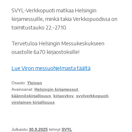
SVYL-Verkkopuoti matkaa Helsingin
kirjamessuille, minkä takia Verkkopuodissa on
toimitustauko 22.–27.10.
Tervetuloa Helsingin Messukeskukseen
osastolle 6a70 kirjaostoksille!
Lue Viron messuohjelmasta täältä
Osasto:
Yleinen
Avainsanat:
Helsingin kirjamessut
,
käännöskirjallisuus
,
kirjasyksy
,
svylverkkopuoti
,
virolainen kirjallisuus
Julkaistu
30.9.2025
tehnyt
SVYL