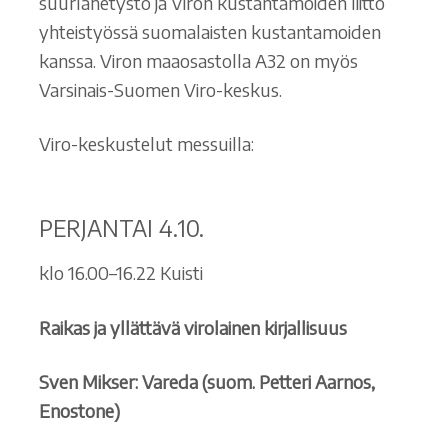
suurlähetystö ja Viron kustantamoiden liitto
yhteistyössä suomalaisten kustantamoiden
kanssa. Viron maaosastolla A32 on myös
Varsinais-Suomen Viro-keskus.
Viro-keskustelut messuilla:
PERJANTAI 4.10.
klo 16.00–16.22 Kuisti
Raikas ja yllättävä virolainen kirjallisuus
Sven Mikser: Vareda (suom. Petteri Aarnos,
Enostone)