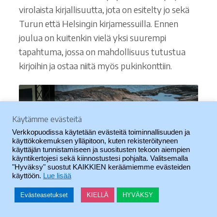
virolaista kirjallisuutta, jota on esitelty jo sekä
Turun että Helsingin kirjamessuilla. Ennen
joulua on kuitenkin vielä yksi suurempi
tapahtuma, jossa on mahdollisuus tutustua
kirjoihin ja ostaa niitä myös pukinkonttiin.
Käytämme evästeitä
Verkkopuodissa käytetään evästeitä toiminnallisuuden ja
käyttökokemuksen ylläpitoon, kuten rekisteröityneen
käyttäjän tunnistamiseen ja suositusten tekoon aiempien
käyntikertojesi sekä kiinnostustesi pohjalta. Valitsemalla
"Hyväksy" suostut KAIKKIEN keräämiemme evästeiden
käyttöön.
Lue lisää
Evästeasetukset
KIELLÄ
HYVÄKSY
0
Haku
Etsi:
Kirjailijat Paavo Matsin (vas.), Heidi Iivari ja Mart Kivastik