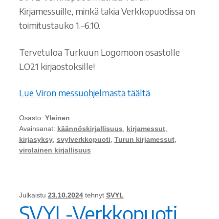
Kirjamessuille, minkä takia Verkkopuodissa on
toimitustauko 1.–6.10.
Tervetuloa Turkuun Logomoon osastolle
LO21 kirjaostoksille!
Lue Viron messuohjelmasta täältä
Osasto:
Yleinen
Avainsanat:
käännöskirjallisuus
,
kirjamessut
,
kirjasyksy
,
svylverkkopuoti
,
Turun kirjamessut
,
virolainen kirjallisuus
Julkaistu
23.10.2024
tehnyt
SVYL
SVYL-Verkkopuoti