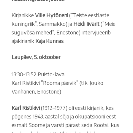
Kirjanikke
Ville Hytöneni
(”Teiste eestlaste
kuningriik”, Sammakko) ja
Heidi Iivarit
(”Meie
suguvõsa mehed”, Enostone) intervjueerib
ajakirjanik
Kaja Kunnas
.
Laupäev, 5. oktoober
13:30-13:52 Puisto-lava
Karl Ristikivi ”Rooma päevik” (tlk. Jouko
Vanhanen, Enostone)
Karl Ristikivi
(1912–1977) oli eesti kirjanik, kes
põgenes 1943. aastal sõja ja okupatsiooni eest
esmalt Soome ja varsti pärast seda Rootsi, kus