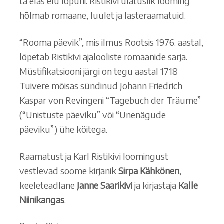
ta elas elu lõpuni. Ristikivi ulatuslik looming
hõlmab romaane, luulet ja lasteraamatuid.
“Rooma päevik”, mis ilmus Rootsis 1976. aastal,
lõpetab Ristikivi ajalooliste romaanide sarja.
Müstifikatsiooni järgi on tegu aastal 1718
Tuivere mõisas sündinud Johann Friedrich
Kaspar von Revingeni “Tagebuch der Träume”
(“Unistuste päeviku” või “Unenägude
päeviku”) ühe köitega.
Raamatust ja Karl Ristikivi loomingust
vestlevad soome kirjanik
Sirpa Kähkönen
,
keeleteadlane
Janne Saarikivi
ja kirjastaja
Kalle
Niinikangas
.