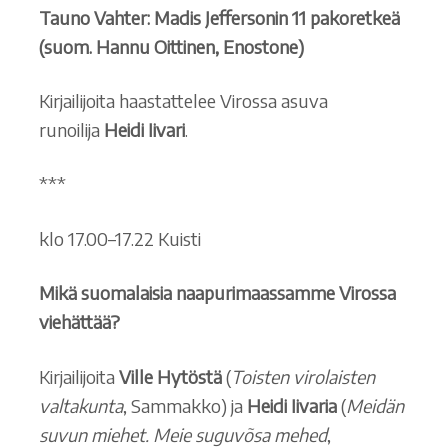
Tauno Vahter: Madis Jeffersonin 11 pakoretkeä
(suom. Hannu Oittinen, Enostone)
Kirjailijoita haastattelee Virossa asuva
runoilija
Heidi Iivari
.
***
klo 17.00–17.22 Kuisti
Mikä suomalaisia naapurimaassamme Virossa
viehättää?
Kirjailijoita
Ville Hytöstä
(
Toisten virolaisten
valtakunta
, Sammakko) ja
Heidi Iivaria
(
Meidän
suvun miehet. Meie suguvõsa mehed
,