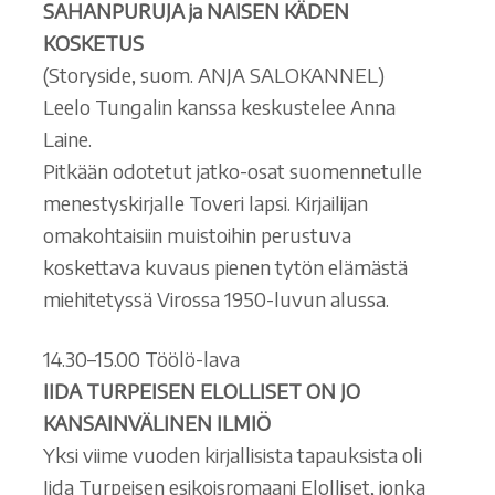
SAHANPURUJA ja NAISEN KÄDEN
KOSKETUS
(Storyside, suom. ANJA SALOKANNEL)
Leelo Tungalin kanssa keskustelee Anna
Laine.
Pitkään odotetut jatko-osat suomennetulle
menestyskirjalle Toveri lapsi. Kirjailijan
omakohtaisiin muistoihin perustuva
koskettava kuvaus pienen tytön elämästä
miehitetyssä Virossa 1950-luvun alussa.
14.30–15.00 Töölö-lava
IIDA TURPEISEN ELOLLISET ON JO
KANSAINVÄLINEN ILMIÖ
Yksi viime vuoden kirjallisista tapauksista oli
Iida Turpeisen esikoisromaani Elolliset, jonka