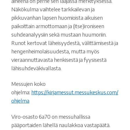
aiheena on perhe sen laajassa merkityksessä.
Näkökulma vaihtelee tarkkailevan ja
pikkuvanhan lapsen huomioista aikuisen
paikoittain armottomaan ja (itse)ironiseen
suhdeanalyysiin sekä mustaan huumoriin.
Runot kertovat läheisyydestä, välittämisestä ja
hengenheimolaisuudesta, mutta myös
vieraannuttavasta henkisestä ja fyysisestä
lähisuhdeväkivallasta.
Messujen koko
ohjelma:
https://kirjamessut.messukeskus.com/
ohjelma
Viro-osasto 6a70 on messuhallissa
pääportaiden lähellä naulakkoa vastapäätä.