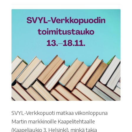
Ostoskori
Tilaus- ja sopimusehdot sekä tietosuojaseloste
Saavutettavuusseloste
SVYL-Verkkopuoti matkaa viikonloppuna
Martin markkinoille Kaapelitehtaalle
(Kaapeliaukio 3, Helsinki), minkä takia