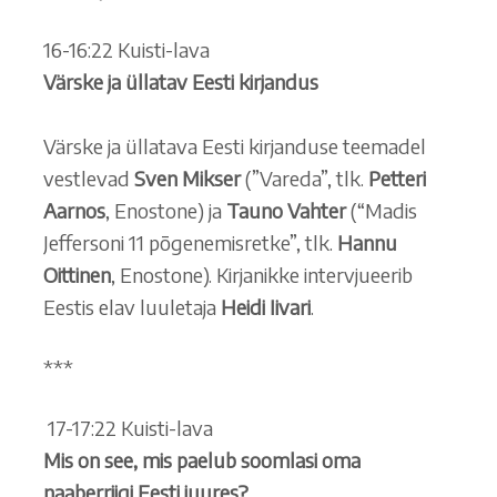
16-16:22 Kuisti-lava
Värske ja üllatav Eesti kirjandus
Värske ja üllatava Eesti kirjanduse teemadel
vestlevad
Sven Mikser
(”Vareda”, tlk.
Petteri
Aarnos
, Enostone) ja
Tauno Vahter
(“Madis
Jeffersoni 11 põgenemisretke”, tlk.
Hannu
Oittinen
, Enostone). Kirjanikke intervjueerib
Eestis elav luuletaja
Heidi Iivari
.
***
17-17:22 Kuisti-lava
Mis on see, mis paelub soomlasi oma
naaberriigi Eesti juures?