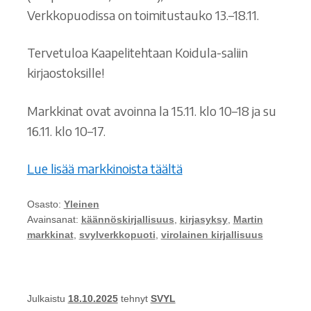
Verkkopuodissa on toimitustauko 13.–18.11.
Tervetuloa Kaapelitehtaan Koidula-saliin
kirjaostoksille!
Markkinat ovat avoinna la 15.11. klo 10–18 ja su
16.11. klo 10–17.
Lue lisää markkinoista täältä
Osasto:
Yleinen
Avainsanat:
käännöskirjallisuus
,
kirjasyksy
,
Martin
markkinat
,
svylverkkopuoti
,
virolainen kirjallisuus
Julkaistu
18.10.2025
tehnyt
SVYL