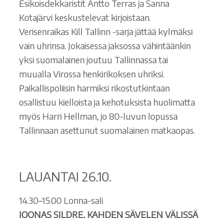
Esikoisdekkaristit Antto Terras ja Sanna
Kotajärvi keskustelevat kirjoistaan.
Verisenraikas Kill Tallinn -sarja jättää kylmäksi
vain uhrinsa. Jokaisessa jaksossa vähintäänkin
yksi suomalainen joutuu Tallinnassa tai
muualla Virossa henkirikoksen uhriksi.
Paikallispoliisin harmiksi rikostutkintaan
osallistuu kielloista ja kehotuksista huolimatta
myös Harri Hellman, jo 80-luvun lopussa
Tallinnaan asettunut suomalainen matkaopas.
LAUANTAI 26.10.
14.30–15.00 Lonna-sali
JOONAS SILDRE, KAHDEN SÄVELEN VÄLISSÄ