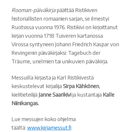
Rooman-päiväkirja
päättää Ristikiven
historiallisten romaanien sarjan, se ilmestyi
Ruotsissa vuonna 1976. Ristikivi on kirjoittanut
kirjan vuonna 1718 Tuiveren kartanossa
Virossa syntyneen Johann Friedrich Kaspar von
Revingenin päiväkirjaksi: Tagebuch der
Träume, unelmien tai unikuvien päiväkirja.
Messuilla kirjasta ja Karl Ristikivestä
keskustelevat kirjailija
Sirpa Kähkönen
,
kielitieteilijä
Janne Saarikivi
ja kustantaja
Kalle
Niinikangas.
Lue messujen koko ohjelma
täältä:
www.kirjamessut.fi