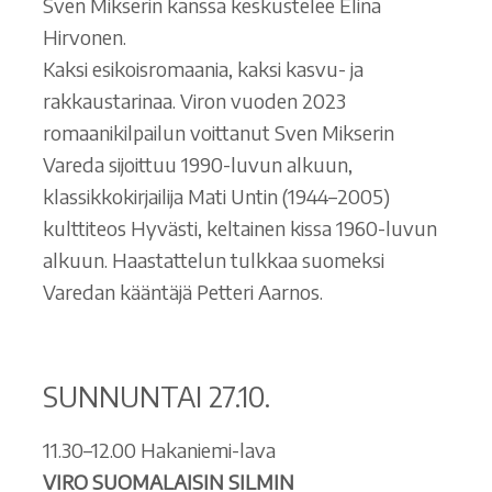
Sven Mikserin kanssa keskustelee Elina
Hirvonen.
Kaksi esikoisromaania, kaksi kasvu- ja
rakkaustarinaa. Viron vuoden 2023
romaanikilpailun voittanut Sven Mikserin
Vareda sijoittuu 1990-luvun alkuun,
klassikkokirjailija Mati Untin (1944–2005)
kulttiteos Hyvästi, keltainen kissa 1960-luvun
alkuun. Haastattelun tulkkaa suomeksi
Varedan kääntäjä Petteri Aarnos.
SUNNUNTAI 27.10.
11.30–12.00 Hakaniemi-lava
VIRO SUOMALAISIN SILMIN