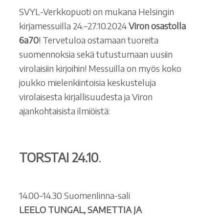
SVYL-Verkkopuoti on mukana Helsingin
kirjamessuilla 24.–27.10.2024
Viron osastolla
6a70
! Tervetuloa ostamaan tuoreita
suomennoksia sekä tutustumaan uusiin
virolaisiin kirjoihin! Messuilla on myös koko
joukko mielenkiintoisia keskusteluja
virolaisesta kirjallisuudesta ja Viron
ajankohtaisista ilmiöistä:
TORSTAI 24.10
.
14.00–14.30 Suomenlinna-sali
LEELO TUNGAL, SAMETTIA JA