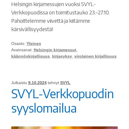
Helsingin kirjamessujen vuoksi SVYL-
Verkkopuodissa on toimitustauko 23.–27.10.
Pahoittelemme viivettä ja kiitämme
kärsivällisyydestä!
Osasto:
Yleinen
Avainsanat:
Helsingin kirjamessut
,
käännöskirjallisuus
,
kirjasyksy
,
virolainen kirjallisuus
Julkaistu
9.10.2024
tehnyt
SVYL
SVYL-Verkkopuodin
syyslomailua