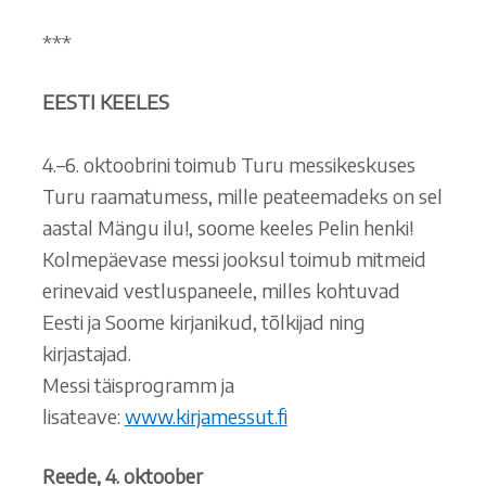
***
EESTI KEELES
4.–6. oktoobrini toimub Turu messikeskuses
Turu raamatumess, mille peateemadeks on sel
aastal Mängu ilu!, soome keeles Pelin henki!
Kolmepäevase messi jooksul toimub mitmeid
erinevaid vestluspaneele, milles kohtuvad
Eesti ja Soome kirjanikud, tõlkijad ning
kirjastajad.
Messi täisprogramm ja
lisateave:
www.kirjamessut.fi
Reede, 4. oktoober