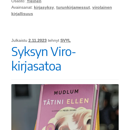
Osasto:
Yleinen
Avainsanat:
kirjasyksy
,
turunkirjamessut
,
virolainen
kirjallisuus
Julkaistu
2.11.2023
tehnyt
SVYL
Syksyn Viro-
kirjasatoa