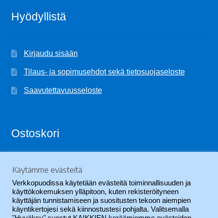
Hyödyllistä
Kirjaudu sisään
Tilaus- ja sopimusehdot sekä tietosuojaseloste
Saavutettavuusseloste
Ostoskori
Käytämme evästeitä
Ostoskori on tyhjä.
Verkkopuodissa käytetään evästeitä toiminnallisuuden ja
käyttökokemuksen ylläpitoon, kuten rekisteröityneen
käyttäjän tunnistamiseen ja suositusten tekoon aiempien
käyntikertojesi sekä kiinnostustesi pohjalta. Valitsemalla