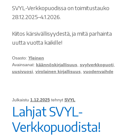
SVYL-Verkkopuodissa on toimitustauko
28.12.2025–4.1.2026.
Kiitos kärsivällisyydestä, ja mitä parhainta
uutta vuotta kaikille!
Osasto:
Yleinen
Avainsanat:
käännöskirjallisuus
,
svylverkkopuoti
,
uusivuosi
,
virolainen kirjallisuus
,
vuodenvaihde
Julkaistu
1.12.2025
tehnyt
SVYL
Lahjat SVYL-
Verkkopuodista!