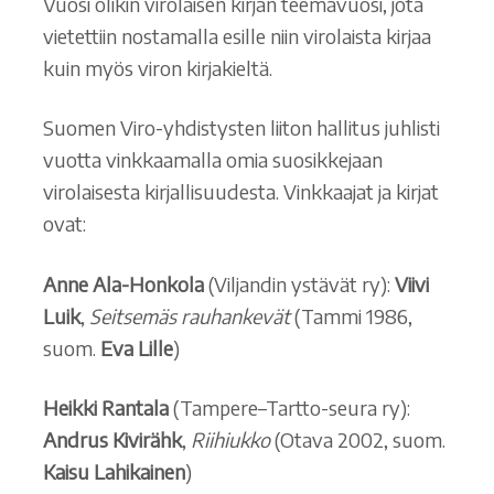
Vuosi olikin virolaisen kirjan teemavuosi, jota
vietettiin nostamalla esille niin virolaista kirjaa
kuin myös viron kirjakieltä.
Suomen Viro-yhdistysten liiton hallitus juhlisti
vuotta vinkkaamalla omia suosikkejaan
virolaisesta kirjallisuudesta. Vinkkaajat ja kirjat
ovat:
Anne Ala-Honkola
(Viljandin ystävät ry):
Viivi
Luik
,
Seitsemäs rauhankevät
(Tammi 1986,
suom.
Eva Lille
)
Heikki Rantala
(Tampere–Tartto-seura ry):
Andrus Kivirähk
,
Riihiukko
(Otava 2002, suom.
Kaisu Lahikainen
)