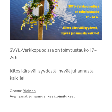
SVYL-Verkkopuodissa on toimitustauko 17.–
24.6.
Kiitos kärsivällisyydestä, hyvää juhannusta
kaikille!
Osasto:
Yleinen
Avainsanat:
juhannus
,
kesätoimitukset