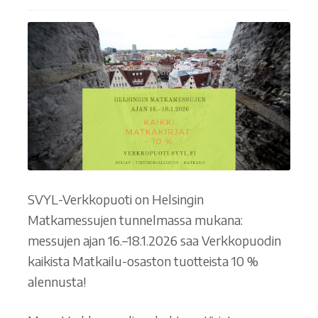
Ostoskori
Tilaus- ja sopimusehdot sekä tietosuojaseloste
Saavutettavuusseloste
SVYL-Verkkopuoti on Helsingin
Matkamessujen tunnelmassa mukana:
messujen ajan 16.–18.1.2026 saa Verkkopuodin
kaikista Matkailu-osaston tuotteista 10 %
alennusta!