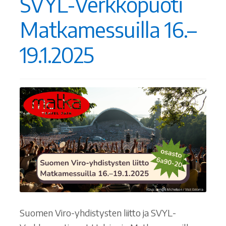
SVYL-Verkkopuoti
Matkamessuilla 16.–
19.1.2025
Suomen Viro-yhdistysten liitto ja SVYL-