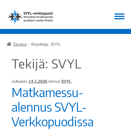
Siirry
Siirry
Valikko
navigointiin
sisältöön
Etusivu
Etusivu
Kirjoittaja: SVYL
Laajen
Kirjat
alemm
Tekijä:
SVYL
tason
Laajen
Muut
valikko
alemm
tason
Julkaistu
14.1.2026
tehnyt
SVYL
ALE!
Matkamessu-
valikko
Ajankohtaista
alennus SVYL-
Mikä SVYL?
Verkkopuodissa
Oma tili