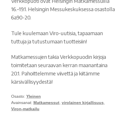
Verkkopuoti ovat Helsingin Matkamessuilla
16.–19.1. Helsingin Messukeskuksessa osastolla
6a90-20.
Tule kuulemaan Viro-uutisia, tapaamaan
tuttuja ja tutustumaan tuotteisiin!
Matkamessujen takia Verkkopuodin kirjoja
toimitetaan seuraavan kerran maanantaina
20.1. Pahoittelemme viivettä ja kiitämme
kärsivällisyydestä!
Osasto:
Yleinen
Avainsanat:
Matkamessut
,
virolainen kirjallisuus
,
Viron-matkailu