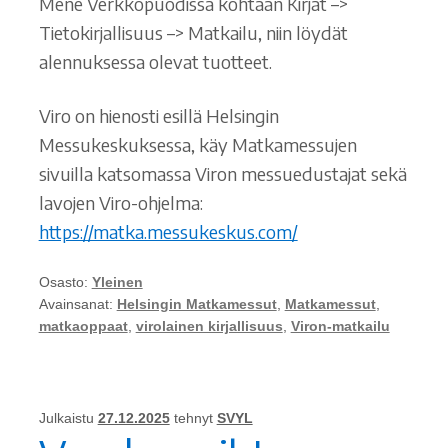
Mene Verkkopuodissa kohtaan Kirjat –>
Tietokirjallisuus –> Matkailu, niin löydät
alennuksessa olevat tuotteet.
Viro on hienosti esillä Helsingin
Messukeskuksessa, käy Matkamessujen
sivuilla katsomassa Viron messuedustajat sekä
lavojen Viro-ohjelma:
https://matka.messukeskus.com/
Osasto:
Yleinen
Avainsanat:
Helsingin Matkamessut
,
Matkamessut
,
matkaoppaat
,
virolainen kirjallisuus
,
Viron-matkailu
Julkaistu
27.12.2025
tehnyt
SVYL