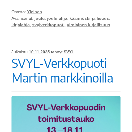
Osasto:
Yleinen
Avainsanat:
joulu
,
joululahja
,
käännöskirjallisuus
,
kirjalahja
,
svylverkkopuoti
,
virolainen kirjallisuus
Julkaistu
10.11.2025
tehnyt
SVYL
SVYL-Verkkopuoti
Martin markkinoilla