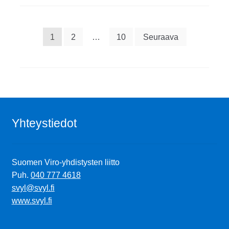
Artikkelien
1
2
…
10
Seuraava
sivutus
Yhteystiedot
Suomen Viro-yhdistysten liitto
Puh.
040 777 4618
svyl@svyl.fi
www.svyl.fi