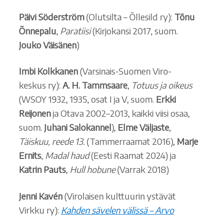
Päivi Söderström
(Olutsilta – Õllesild ry):
Tõnu
Õnnepalu
,
Paratiisi
(Kirjokansi 2017, suom.
Jouko Väisänen
)
Imbi Kolkkanen
(Varsinais-Suomen Viro-
keskus ry):
A. H. Tammsaare
,
Totuus ja oikeus
(WSOY 1932, 1935, osat I ja V, suom.
Erkki
Reijonen
ja Otava 2002–2013, kaikki viisi osaa,
suom.
Juhani
Salokannel
),
Elme Väljaste
,
Täiskuu, reede 13.
(Tammerraamat 2016),
Marje
Ernits
,
Madal haud
(Eesti Raamat 2024) ja
Katrin Pauts
,
Hull hobune
(Varrak 2018)
Jenni Kavén
(Virolaisen kulttuurin ystävät
Virkku ry):
Kahden sävelen välissä – Arvo