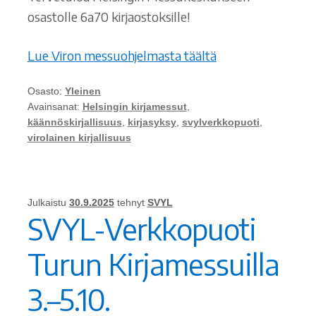
osastolle 6a70 kirjaostoksille!
Lue Viron messuohjelmasta täältä
Osasto:
Yleinen
Avainsanat:
Helsingin kirjamessut
,
käännöskirjallisuus
,
kirjasyksy
,
svylverkkopuoti
,
virolainen kirjallisuus
Julkaistu
30.9.2025
tehnyt
SVYL
SVYL-Verkkopuoti
Turun Kirjamessuilla
3.–5.10.