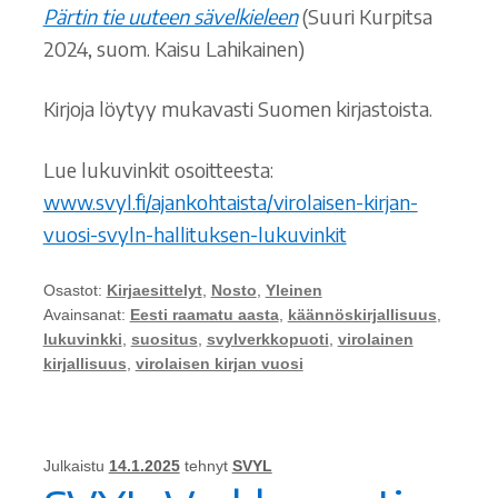
Pärtin tie uuteen sävelkieleen
(Suuri Kurpitsa
2024, suom. Kaisu Lahikainen)
Kirjoja löytyy mukavasti Suomen kirjastoista.
Lue lukuvinkit osoitteesta:
www.svyl.fi/ajankohtaista/virolaisen-kirjan-
vuosi-svyln-hallituksen-lukuvinkit
Osastot:
Kirjaesittelyt
,
Nosto
,
Yleinen
Avainsanat:
Eesti raamatu aasta
,
käännöskirjallisuus
,
lukuvinkki
,
suositus
,
svylverkkopuoti
,
virolainen
kirjallisuus
,
virolaisen kirjan vuosi
Julkaistu
14.1.2025
tehnyt
SVYL