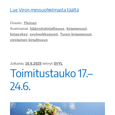
Lue Viron messuohjelmasta täältä
Osasto:
Yleinen
Avainsanat:
käännöskirjallisuus
,
kirjamessut
,
kirjasyksy
,
svylverkkopuoti
,
Turun kirjamessut
,
virolainen kirjallisuus
Julkaistu
16.6.2025
tehnyt
SVYL
Toimitustauko 17.–
24.6.