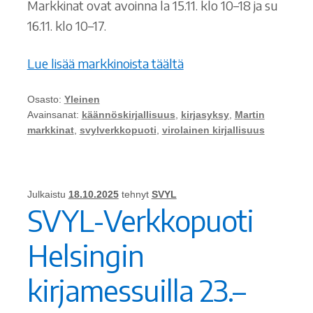
Markkinat ovat avoinna la 15.11. klo 10–18 ja su
16.11. klo 10–17.
Lue lisää markkinoista täältä
Osasto:
Yleinen
Avainsanat:
käännöskirjallisuus
,
kirjasyksy
,
Martin
markkinat
,
svylverkkopuoti
,
virolainen kirjallisuus
Julkaistu
18.10.2025
tehnyt
SVYL
SVYL-Verkkopuoti
Helsingin
kirjamessuilla 23.–