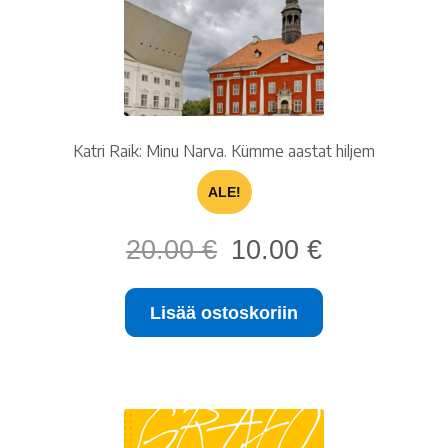
Katri Raik: Minu Narva. Kümme aastat hiljem
ALE!
Alkuperäinen
Nykyinen
20.00
€
10.00
€
hinta
hinta
oli:
on:
Lisää ostoskoriin
20.00 €.
10.00 €.