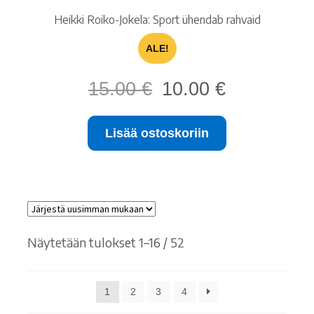
Heikki Roiko-Jokela: Sport ühendab rahvaid
ALE!
Alkuperäinen
Nykyinen
15.00
€
10.00
€
hinta
hinta
oli:
on:
Lisää ostoskoriin
15.00 €.
10.00 €.
Sorted
Näytetään tulokset 1–16 / 52
by
latest
1
2
3
4