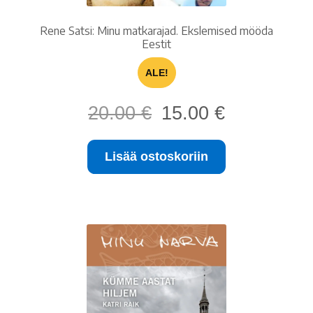
Rene Satsi: Minu matkarajad. Ekslemised mööda
Eestit
ALE!
Alkuperäinen
Nykyinen
20.00
€
15.00
€
hinta
hinta
oli:
on:
Lisää ostoskoriin
20.00 €.
15.00 €.