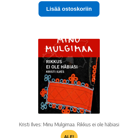
oli:
on:
Lisää ostoskoriin
15.00 €.
10.00 €.
Kristi Ilves: Minu Mulgimaa. Rikkus ei ole häbiasi
ALE!