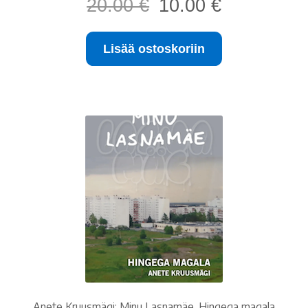
20.00
€
10.00
€
hinta
hinta
oli:
on:
Lisää ostoskoriin
20.00 €.
10.00 €.
Anete Kruusmägi: Minu Lasnamäe. Hingega magala