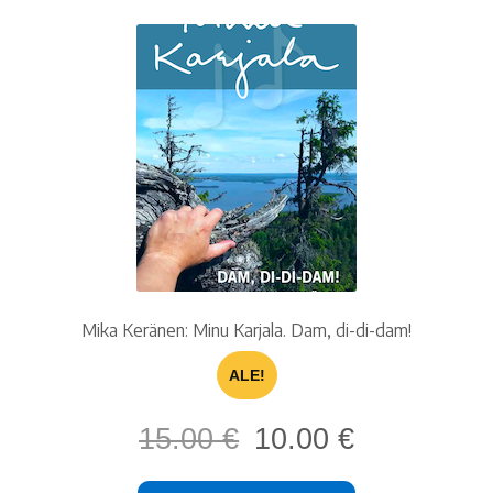
Mika Keränen: Minu Karjala. Dam, di-di-dam!
ALE!
Alkuperäinen
Nykyinen
15.00
€
10.00
€
hinta
hinta
oli:
on: