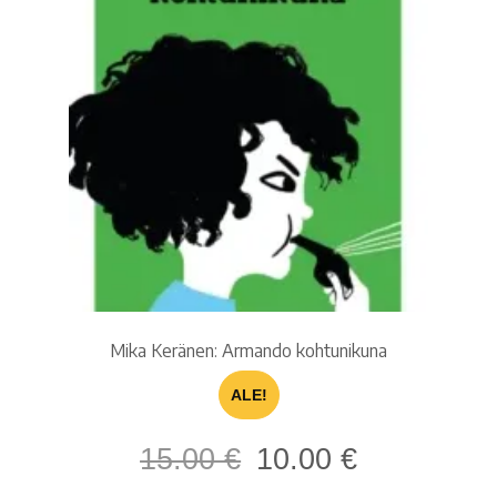
Mika Keränen: Armando kohtunikuna
ALE!
Alkuperäinen
Nykyinen
15.00
€
10.00
€
hinta
hinta