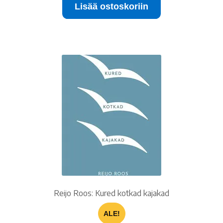
Lisää ostoskoriin
15.00 €.
10.00 €.
Reijo Roos: Kured kotkad kajakad
ALE!