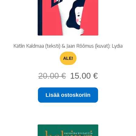
Kätlin Kaldmaa (teksti) & Jaan Rõõmus (kuvat): Lydia
ALE!
Alkuperäinen
Nykyinen
20.00
€
15.00
€
hinta
hinta
oli:
on:
Lisää ostoskoriin
20.00 €.
15.00 €.