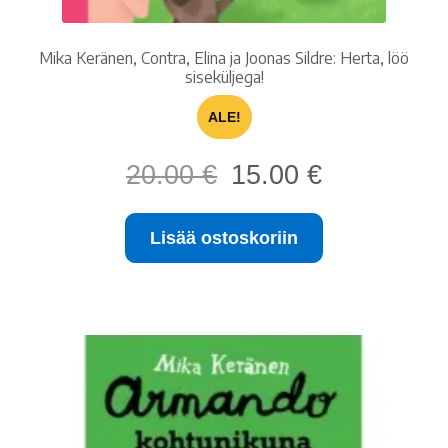
Mika Keränen, Contra, Elina ja Joonas Sildre: Herta, löö
siseküljega!
ALE!
Alkuperäinen
Nykyinen
20.00
€
15.00
€
hinta
hinta
oli:
on:
Lisää ostoskoriin
20.00 €.
15.00 €.