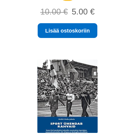
Alkuperäinen
Nykyinen
10.00
€
5.00
€
hinta
hinta
oli:
on:
Lisää ostoskoriin
10.00 €.
5.00 €.