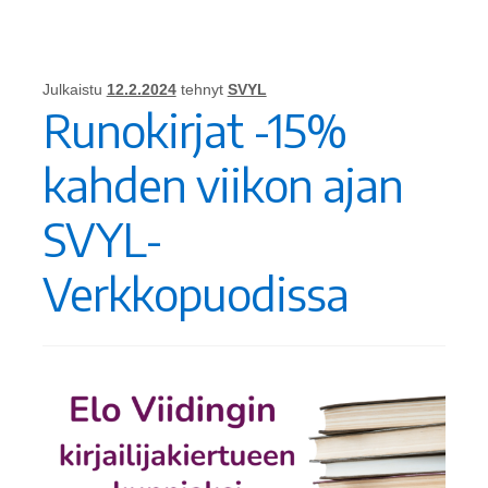
Julkaistu
12.2.2024
tehnyt
SVYL
Runokirjat -15%
kahden viikon ajan
SVYL-
Verkkopuodissa