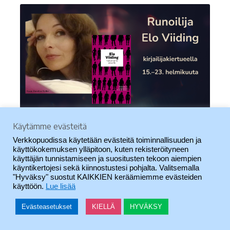
Käytämme evästeitä
Tallinnalainen
Elo Viiding
(s. 1974) on virolaisen
Verkkopuodissa käytetään evästeitä toiminnallisuuden ja
nykyrunouden tärkeimpiä tekijöitä.
käyttökokemuksen ylläpitoon, kuten rekisteröityneen
käyttäjän tunnistamiseen ja suositusten tekoon aiempien
Kulttuurisukuun kuuluva Viiding julkaisi
käyntikertojesi sekä kiinnostustesi pohjalta. Valitsemalla
esikoiskokoelmansa jo 16-vuotiaana. Kolmessa
"Hyväksy" suostut KAIKKIEN keräämiemme evästeiden
käyttöön.
Lue lisää
ensimmäisessä teoksessaan hän käytti
pseudonyymiä Elo Vee, mutta luopui tästä
Evästeasetukset
KIELLÄ
HYVÄKSY
0
Haku
Etsi:
myöhemmin.