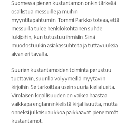
Suomessa pienen kustantamon onkin tärkeää
osallistua messuille ja muihin
myyntitapahtumiin. Tommi Parkko toteaa, että
messuilla tulee henkilökohtainen suhde
lukijoihin, kun tutustuu ihmisiin. Siinä
muodostuukin asiakassuhteita ja tuttavuuksia
aivan eri tavalla.
Suurien kustantamoiden toiminta perustuu
tuottaviin, suurilla volyymeillä myytäviin
kirjoihin. Se tarkoittaa usein suuria kielialueita.
Virolaisen kirjallisuuden on vaikea haastaa
vaikkapa englanninkielistä kirjallisuutta, mutta
onneksi julkaisuaukkoa paikkaavat pienemmät
kustantamot.