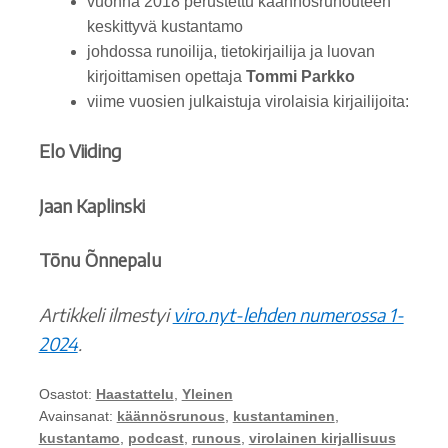
vuonna 2018 perustettu käännösrunouteen
keskittyvä kustantamo
johdossa runoilija, tietokirjailija ja luovan
kirjoittamisen opettaja
Tommi Parkko
viime vuosien julkaistuja virolaisia kirjailijoita:
Elo Viiding
Jaan Kaplinski
Tõnu Õnnepalu
Artikkeli ilmestyi
viro.nyt-lehden numerossa 1-
2024
.
Osastot:
Haastattelu
,
Yleinen
Avainsanat:
käännösrunous
,
kustantaminen
,
kustantamo
,
podcast
,
runous
,
virolainen kirjallisuus