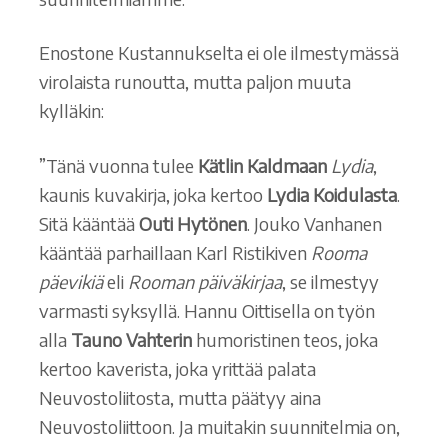
Enostone Kustannukselta ei ole ilmestymässä
virolaista runoutta, mutta paljon muuta
kylläkin:
”Tänä vuonna tulee
Kätlin Kaldmaan
Lydia
,
kaunis kuvakirja, joka kertoo
Lydia Koidulasta
.
Sitä kääntää
Outi Hytönen
. Jouko Vanhanen
kääntää parhaillaan Karl Ristikiven
Rooma
päevikiä
eli
Rooman päiväkirjaa
, se ilmestyy
varmasti syksyllä. Hannu Oittisella on työn
alla
Tauno Vahterin
humoristinen teos, joka
kertoo kaverista, joka yrittää palata
Neuvostoliitosta, mutta päätyy aina
Neuvostoliittoon. Ja muitakin suunnitelmia on,