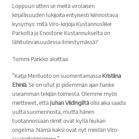
Loppuun sitten se meitä virolaisen
kirjallisuuden lukijoita erityisesti kiinnostava
kysymys: mitä Viro-kirjoja Kustannusliike
Parkolta ja Enostone Kustannukselta on
lähitulevaisuudessa ilmestymässä?
Tommi Parkko aloittaa:
”Katja Meriluoto on suomentamassa
Kristiina
Ehiniä
. Se on ollut jo pidemmän ajan hanke
useamman tekijän toimesta. Olemme myös
miettineet, että
Juhan Viidingiltä
olisi aika saada
uutta suomennosta, mutta hänen
tuotannossaan riimit ovat kyllä hiukan
ongelma. Nämä kaksi ovat nyt meidän Viro-
suunnitelmiamme.”