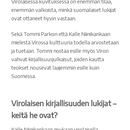
Virolaisessa kuvituksessa on enemmän tilaa,
enemmän valkoista, minkä suomalaiset lukijat
ovat ottaneet hyvin vastaan.
Sekä Tommi Parkon että Kalle Niinikankaan
mielestä Virossa kulttuuria todella arvostetaan
ja tuetaan. Tommi nostaa esille myös Viron
vahvat kirjallisuusjulkaisut, joiden kautta
teokset nousevat laajemmin esille kuin
Suomessa.
Virolaisen kirjallisuuden lukijat –
keitä he ovat?
Kalle Niinikankaan mukaan virolaisella