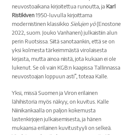
neuvostoaikana kirjoitettua runoutta, ja
Karl
Ristikiven
1950-luvulla kirjoittama
modernistinen klassikko
Sielujen yö
(Enostone
2022, suom. Jouko Vanhanen) julkaistiin alun
perin Ruotsissa. Siitä sanotaankin, että se on
yksi kolmesta tärkeimmästä virolaisesta
kirjasta, mutta ainoa niistä, jota kukaan ei ole
lukenut. Se oli vain KGB:n kaapissa Tallinnassa
neuvostoajan loppuun asti”, toteaa Kalle.
Yksi, missä Suomen ja Viron erilainen
lähihistoria myös näkyy, on kuvitus. Kalle
Niinikankaalla on paljon kokemusta
lastenkirjojen julkaisemisesta, ja hänen
mukaansa erilainen kuvitustyyli on selkeä.