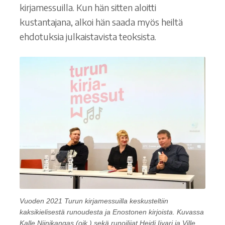
kirjamessuilla. Kun hän sitten aloitti
kustantajana, alkoi hän saada myös heiltä
ehdotuksia julkaistavista teoksista.
Vuoden 2021 Turun kirjamessuilla keskusteltiin
kaksikielisestä runoudesta ja Enostonen kirjoista. Kuvassa
Kalle Niinikangas (oik.) sekä runoilijat Heidi Iivari ja Ville