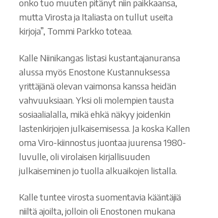
onko tuo muuten pitänyt niin paikkaansa,
mutta Virosta ja Italiasta on tullut useita
kirjoja”, Tommi Parkko toteaa.
Kalle Niinikangas listasi kustantajanuransa
alussa myös Enostone Kustannuksessa
yrittäjänä olevan vaimonsa kanssa heidän
vahvuuksiaan. Yksi oli molempien tausta
sosiaalialalla, mikä ehkä näkyy joidenkin
lastenkirjojen julkaisemisessa. Ja koska Kallen
oma Viro-kiinnostus juontaa juurensa 1980-
luvulle, oli virolaisen kirjallisuuden
julkaiseminen jo tuolla alkuaikojen listalla.
Kalle tuntee virosta suomentavia kääntäjiä
niiltä ajoilta, jolloin oli Enostonen mukana