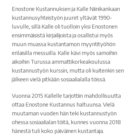
Enostone Kustannuksen ja Kalle Niinikankaan
kustannusyhteistyön juuret yltävät 1990-
luvulle, sillä Kalle oli tuolloin yksi Enostonen
ensimmäisistä kirjailijoista ja osallistui myös
muun muassa kustantamon myyntityöhön
erilaisilla messuilla. Kalle kävi myös samoihin
aikoihin Turussa ammattikorkeakoulussa
kustannustyön kurssin, mutta oli kuitenkin sen
jälkeen vielä pitkään sosiaalialalla töissä.
Vuonna 2015 Kallelle tarjottiin mahdollisuutta
ottaa Enostone Kustannus haltuunsa. Vielä
muutaman vuoden hän teki kustannustyön
ohessa sosiaalialan töitä, kunnes vuonna 2018
hänestä tuli koko päiväinen kustantaja.