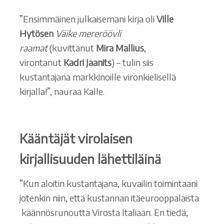
”Ensimmäinen julkaisemani kirja oli
Ville
Hytösen
Väike mereröövli
raamat
(kuvittanut
Mira Mallius
,
virontanut
Kadri Jaanits
) – tulin siis
kustantajana markkinoille vironkielisellä
kirjalla!”, nauraa Kalle.
Kääntäjät virolaisen
kirjallisuuden lähettiläinä
”Kun aloitin kustantajana, kuvailin toimintaani
jotenkin niin, että kustannan itäeurooppalaista
käännösrunoutta Virosta Italiaan. En tiedä,