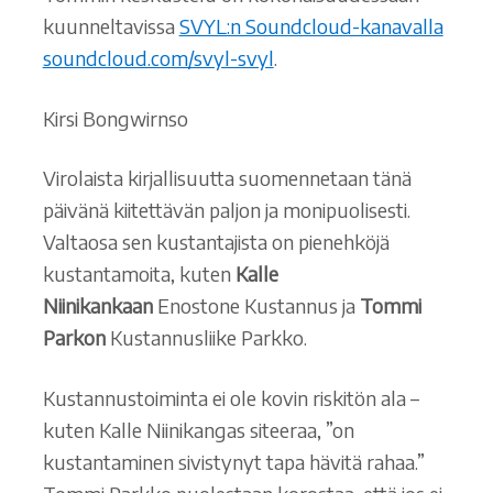
kuunneltavissa
SVYL:n Soundcloud-kanavalla
soundcloud.com/svyl-svyl
.
Kirsi Bongwirnso
Virolaista kirjallisuutta suomennetaan tänä
päivänä kiitettävän paljon ja monipuolisesti.
Valtaosa sen kustantajista on pienehköjä
kustantamoita, kuten
Kalle
Niinikankaan
Enostone Kustannus ja
Tommi
Parkon
Kustannusliike Parkko.
Kustannustoiminta ei ole kovin riskitön ala –
kuten Kalle Niinikangas siteeraa, ”on
kustantaminen sivistynyt tapa hävitä rahaa.”