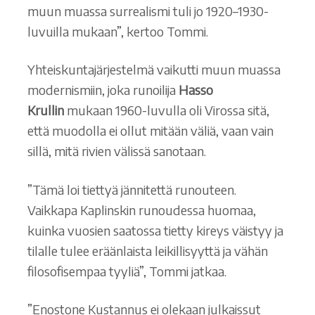
muun muassa surrealismi tuli jo 1920–1930-
luvuilla mukaan”, kertoo Tommi.
Yhteiskuntajärjestelmä vaikutti muun muassa
modernismiin, joka runoilija
Hasso
Krullin
mukaan 1960-luvulla oli Virossa sitä,
että muodolla ei ollut mitään väliä, vaan vain
sillä, mitä rivien välissä sanotaan.
”Tämä loi tiettyä jännitettä runouteen.
Vaikkapa Kaplinskin runoudessa huomaa,
kuinka vuosien saatossa tietty kireys väistyy ja
tilalle tulee eräänlaista leikillisyyttä ja vähän
filosofisempaa tyyliä”, Tommi jatkaa.
”Enostone Kustannus ei olekaan julkaissut