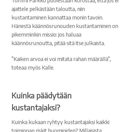
Tommi Parkko puolestaan korostaa, että jos ei
ajattele pelkästään taloutta, niin
kustantaminen kannattaa monin tavoin.
Hänestä käännösrunouden kustantaminen on
pikemminkin missio: jos haluaa
käännösrunoutta, pitää sitä itse julkaista.
”Kaiken arvoa ei voi mitata rahan määrällä”,
toteaa myös Kalle.
Kuinka päädytään
kustantajaksi?
Kuinka kukaan ryhtyy kustantajaksi kaikki
toiminnan riskit huomioiden? Millaisista