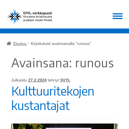
Siirry
Siirry
Valikko
navigointiin
sisältöön
Etusivu
Etusivu
Kirjoitukset avainsanalla “runous”
Laajen
Kirjat
alemm
Avainsana:
runous
tason
Laajen
Muut
valikko
alemm
tason
Julkaistu
27.2.2024
tehnyt
SVYL
ALE!
Kulttuuritekojen
valikko
Ajankohtaista
kustantajat
Mikä SVYL?
Oma tili