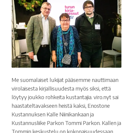
Ostoskori
Tilaus- ja sopimusehdot sekä tietosuojaseloste
Saavutettavuusseloste
Me suomalaiset lukijat pääsemme nauttimaan
virolaisesta kirjallisuudesta myös siksi, että
löytyy joukko rohkeita kustantajia. viro.nyt sai
haastateltavakseen heistä kaksi, Enostone
Kustannuksen Kalle Niinikankaan ja
Kustannusliike Parkon Tommi Parkon. Kallen ja
Tommin keskustelu on kokonaisuudessaan