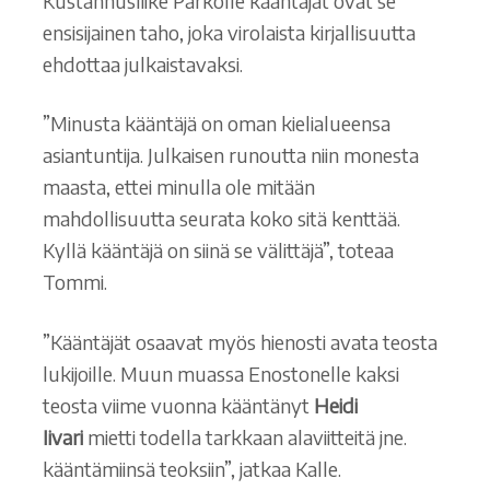
Kustannusliike Parkolle kääntäjät ovat se
ensisijainen taho, joka virolaista kirjallisuutta
ehdottaa julkaistavaksi.
”Minusta kääntäjä on oman kielialueensa
asiantuntija. Julkaisen runoutta niin monesta
maasta, ettei minulla ole mitään
mahdollisuutta seurata koko sitä kenttää.
Kyllä kääntäjä on siinä se välittäjä”, toteaa
Tommi.
”Kääntäjät osaavat myös hienosti avata teosta
lukijoille. Muun muassa Enostonelle kaksi
teosta viime vuonna kääntänyt
Heidi
Iivari
mietti todella tarkkaan alaviitteitä jne.
kääntämiinsä teoksiin”, jatkaa Kalle.