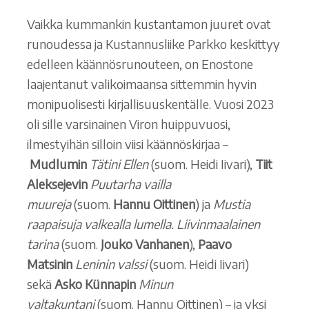
Vaikka kummankin kustantamon juuret ovat
runoudessa ja Kustannusliike Parkko keskittyy
edelleen käännösrunouteen, on Enostone
laajentanut valikoimaansa sittemmin hyvin
monipuolisesti kirjallisuuskentälle. Vuosi 2023
oli sille varsinainen Viron huippuvuosi,
ilmestyihän silloin viisi käännöskirjaa –
Mudlumin
Tätini Ellen
(suom. Heidi Iivari),
Tiit
Aleksejevin
Puutarha vailla
muureja
(suom.
Hannu Oittinen
) ja
Mustia
raapaisuja valkealla lumella. Liivinmaalainen
tarina
(suom.
Jouko Vanhanen
),
Paavo
Matsinin
Leninin valssi
(suom. Heidi Iivari)
sekä
Asko Künnapin
Minun
valtakuntani
(suom. Hannu Oittinen) – ja yksi