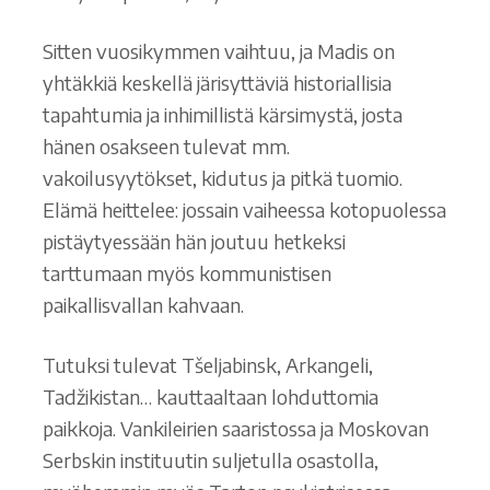
Sitten vuosikymmen vaihtuu, ja Madis on
yhtäkkiä keskellä järisyttäviä historiallisia
tapahtumia ja inhimillistä kärsimystä, josta
hänen osakseen tulevat mm.
vakoilusyytökset, kidutus ja pitkä tuomio.
Elämä heittelee: jossain vaiheessa kotopuolessa
pistäytyessään hän joutuu hetkeksi
tarttumaan myös kommunistisen
paikallisvallan kahvaan.
Tutuksi tulevat Tšeljabinsk, Arkangeli,
Tadžikistan… kauttaaltaan lohduttomia
paikkoja. Vankileirien saaristossa ja Moskovan
Serbskin instituutin suljetulla osastolla,