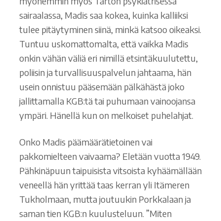
myöhemmin myös Tarton psykiatrisessa
sairaalassa, Madis saa kokea, kuinka kalliiksi
tulee pitäytyminen siinä, minkä katsoo oikeaksi.
Tuntuu uskomattomalta, että vaikka Madis
onkin vähän väliä eri nimillä etsintäkuulutettu,
poliisin ja turvallisuuspalvelun jahtaama, hän
usein onnistuu pääsemään pälkähästä joko
jallittamalla KGB:tä tai puhumaan vainoojansa
ympäri. Hänellä kun on melkoiset puhelahjat.
Onko Madis päämäärätietoinen vai
pakkomielteen vaivaama? Eletään vuotta 1949.
Pähkinäpuun taipuisista vitsoista kyhäämällään
veneellä hän yrittää taas kerran yli Itämeren
Tukholmaan, mutta joutuukin Porkkalaan ja
saman tien KGB:n kuulusteluun. ”Miten