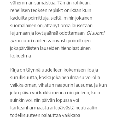
vähemmän samaistua. Tämän rohkean,
rehellisen teoksen repliikit on ikään kuin
kaduilta poimittuja, sieltä, mihin jokainen
suomalainen on jättänyt omia lauseitaan
leijumaan ja löytäjäänsä odottamaan.
Oi suomi
on
on juuri näiden varovasti poimittujen
jokapäiväisten lauseiden hienolaatuinen
kokoelma.
Kirja on täynnä uudelleen kokemisen iloa ja
surullisuutta, koska jokainen ilmaisu voi olla
vaikka oman, vihatun naapurin lausuma. Ja kun
joku päivä voi kaikki mennä niin pieleen, kuin
suinkin voi, niin päivän lopussa voi
karkeanharmaasta arkipäivästä neutraaliin
todellisuuteen palauttaa vaikkapa