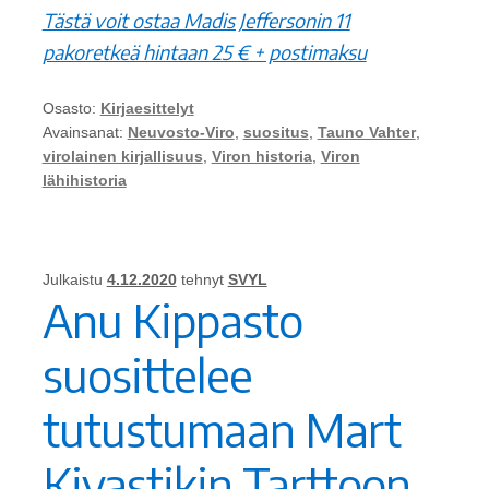
Tästä voit ostaa Madis Jeffersonin 11
pakoretkeä hintaan 25 € + postimaksu
Osasto:
Kirjaesittelyt
Avainsanat:
Neuvosto-Viro
,
suositus
,
Tauno Vahter
,
virolainen kirjallisuus
,
Viron historia
,
Viron
lähihistoria
Julkaistu
4.12.2020
tehnyt
SVYL
Anu Kippasto
suosittelee
tutustumaan Mart
Kivastikin Tarttoon