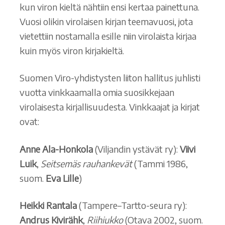
kun viron kieltä nähtiin ensi kertaa painettuna.
Vuosi olikin virolaisen kirjan teemavuosi, jota
vietettiin nostamalla esille niin virolaista kirjaa
kuin myös viron kirjakieltä.
Suomen Viro-yhdistysten liiton hallitus juhlisti
vuotta vinkkaamalla omia suosikkejaan
virolaisesta kirjallisuudesta. Vinkkaajat ja kirjat
ovat:
Anne Ala-Honkola
(Viljandin ystävät ry):
Viivi
Luik
,
Seitsemäs rauhankevät
(Tammi 1986,
suom.
Eva Lille
)
Heikki Rantala
(Tampere–Tartto-seura ry):
Andrus Kivirähk
,
Riihiukko
(Otava 2002, suom.