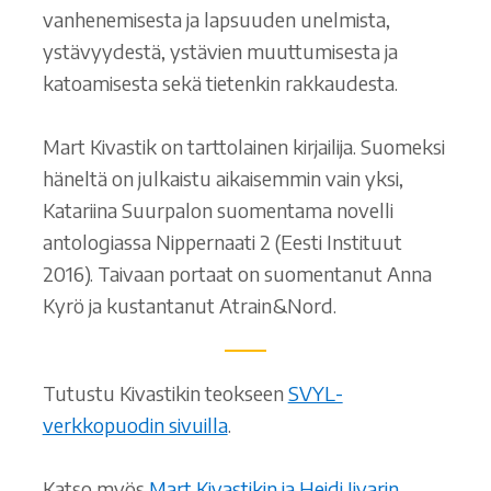
vanhenemisesta ja lapsuuden unelmista,
ystävyydestä, ystävien muuttumisesta ja
katoamisesta sekä tietenkin rakkaudesta.
Mart Kivastik on tarttolainen kirjailija. Suomeksi
häneltä on julkaistu aikaisemmin vain yksi,
Katariina Suurpalon suomentama novelli
antologiassa Nippernaati 2 (Eesti Instituut
2016). Taivaan portaat on suomentanut Anna
Kyrö ja kustantanut Atrain&Nord.
Tutustu Kivastikin teokseen
SVYL-
verkkopuodin sivuilla
.
Katso myös
Mart Kivastikin ja Heidi Iivarin