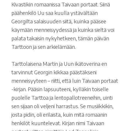
Kivastikin romaanissa Taivaan portaat. Siinä
päähenkilö Uu saa kuulla ystävältään
Georgilta salaisuuden siitä, kuinka pääsee
käymään menneisyydessä ja kuinka sieltä voi
palata takaisin nykyhetkeen, tämän päivän
Tarttoon ja sen arkielämään.
Tarttolaisena Martin ja Uun ikätoverina en
tarvinnut Georgin kikkaa päästäkseni
menneisyyteen – riitti, että luin Taivaan portaat
-kirjan. Pääsin lapsuuteeni, kylläkin toiselle
puolelle Tarttoa ja lentopallotreeneihin, uinti
sen sijaan oli veljeni harrastus. Se musiikkikin,
josta pidin, oli erilaista, kuin mitä romaanin
henkilöt kuuntelevat. Kirjan nimi Taivaan