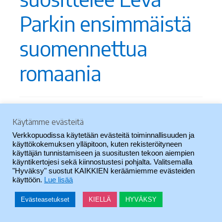
Parkin ensimmäistä
suomennettua
romaania
Käytämme evästeitä
Verkkopuodissa käytetään evästeitä toiminnallisuuden ja
käyttökokemuksen ylläpitoon, kuten rekisteröityneen
käyttäjän tunnistamiseen ja suositusten tekoon aiempien
käyntikertojesi sekä kiinnostustesi pohjalta. Valitsemalla
"Hyväksy" suostut KAIKKIEN keräämiemme evästeiden
käyttöön.
Lue lisää
Evästeasetukset
KIELLÄ
HYVÄKSY
0
Haku
Etsi: