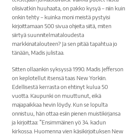
olisivatkin huuhaata, on pakko kysyä – niin kuin
onkin tehty – kuinka moni meistä pystyisi
kirjoittamaan 500 sivua ohjeita siitä, miten
siirtyä suunnitelmataloudesta
markkinatalouteen? Ja sen pitää tapahtua jo
tänään, Madis julistaa.
Sitten ollaankin syksyssä 1990. Madis Jefferson
on keplotellut itsensä taas New Yorkiin.
Edellisestä kerrasta on ehtinyt kulua 50
vuotta. Kaupunki on muuttunut, eikä
majapaikkaa hevin löydy. Kun se lopulta
onnistuu, hän ottaa esiin pienen muistikirjansa
ja kirjoittaa: ”Ensimmäinen yö 34. kadun
kirkossa. Huomenna vien käsikirjoituksen New