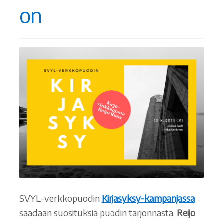
on
SVYL-verkkopuodin
Kirjasyksy-kampanjassa
saadaan suosituksia puodin tarjonnasta.
Reijo