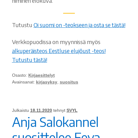
niminen elokuva.
Tutustu
Oi suomi on -teokseen ja osta se tästä!
Verkkopuodissa on myynnissä myös
alkuperäisteos Eestluse elujõust -teos!
Tutustu tästä!
Osasto:
Kirjaesittelyt
Avainsanat:
kirjasyksy
,
suositus
Julkaistu
18.11.2020
tehnyt
SVYL
Anja Salokannel
suosittelee Eeva