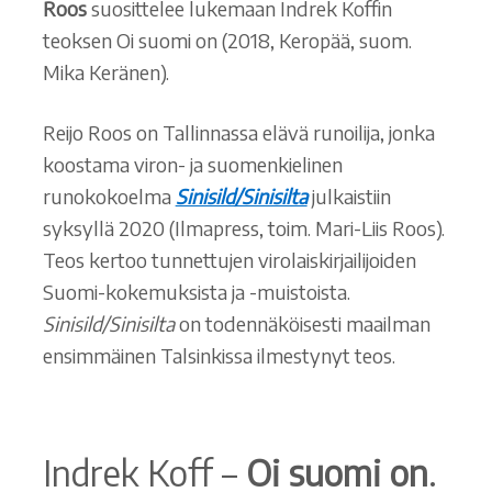
Roos
suosittelee lukemaan Indrek Koffin
teoksen Oi suomi on (2018, Keropää, suom.
Mika Keränen).
Reijo Roos on Tallinnassa elävä runoilija, jonka
koostama viron- ja suomenkielinen
runokokoelma
Sinisild/Sinisilta
julkaistiin
syksyllä 2020 (Ilmapress, toim. Mari-Liis Roos).
Teos kertoo tunnettujen virolaiskirjailijoiden
Suomi-kokemuksista ja -muistoista.
Sinisild/Sinisilta
on todennäköisesti maailman
ensimmäinen Talsinkissa ilmestynyt teos.
Indrek Koff –
Oi suomi on
.