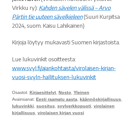
Virkku ry):
Kahden sävelen välissä – Arvo
Pärtin tie uuteen sävelkieleen
(Suuri Kurpitsa
2024, suom. Kaisu Lahikainen)
Kirjoja löytyy mukavasti Suomen kirjastoista.
Lue lukuvinkit osoitteesta:
www.svyl.fi/ajankohtaista/virolaisen-kirjan-
vuosi-svyln-hallituksen-lukuvinkit
Osastot:
Kirjaesittelyt
,
Nosto
,
Yleinen
Avainsanat:
Eesti raamatu aasta
,
käännöskirjallisuus
,
lukuvinkki
,
suositus
,
svylverkkopuoti
,
virolainen
kirjallisuus
,
virolaisen kirjan vuosi