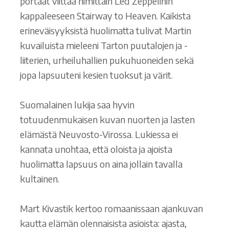
portaat viittaa nimittäin Led Zeppelinin
kappaleeseen Stairway to Heaven. Kaikista
erineväisyyksistä huolimatta tulivat Martin
kuvailuista mieleeni Tarton puutalojen ja -
liiterien, urheiluhallien pukuhuoneiden sekä
jopa lapsuuteni kesien tuoksut ja värit.
Suomalainen lukija saa hyvin
totuudenmukaisen kuvan nuorten ja lasten
elämästä Neuvosto-Virossa. Lukiessa ei
kannata unohtaa, että oloista ja ajoista
huolimatta lapsuus on aina jollain tavalla
kultainen.
Mart Kivastik kertoo romaanissaan ajankuvan
kautta elämän olennaisista asioista: ajasta,