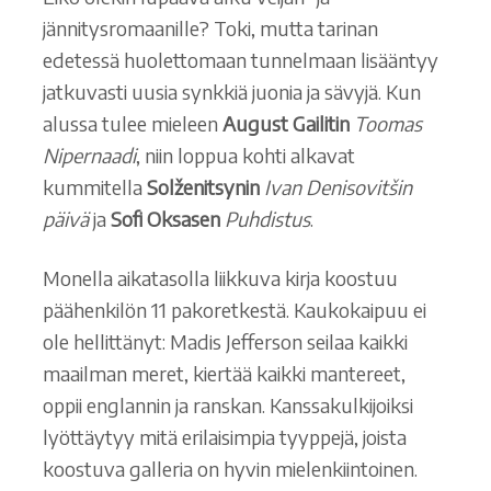
jännitysromaanille? Toki, mutta tarinan
edetessä huolettomaan tunnelmaan lisääntyy
jatkuvasti uusia synkkiä juonia ja sävyjä. Kun
alussa tulee mieleen
August Gailitin
Toomas
Nipernaadi
, niin loppua kohti alkavat
kummitella
Solženitsynin
Ivan Denisovitšin
päivä
ja
Sofi Oksasen
Puhdistus
.
Monella aikatasolla liikkuva kirja koostuu
päähenkilön 11 pakoretkestä. Kaukokaipuu ei
ole hellittänyt: Madis Jefferson seilaa kaikki
maailman meret, kiertää kaikki mantereet,
oppii englannin ja ranskan. Kanssakulkijoiksi
lyöttäytyy mitä erilaisimpia tyyppejä, joista
koostuva galleria on hyvin mielenkiintoinen.