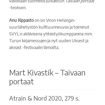
vastikään suomeksi julkaistun
Taivaan portaat
-teoksen.
Anu Kippasto
on on Viron Helsingin-
suurlähetystön kulttuurineuvos ja toiminut
SVYL:n aktiivisena yhteistyökumppanina mm.
Turun kirjamessujen ja nyt uuden Uksest ja
aknast -festivaalin tiimoilta.
Mart Kivastik – Taivaan
portaat
Atrain & Nord 2020, 279 s.