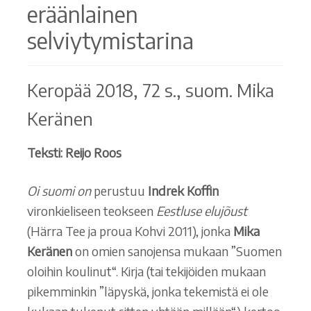
eräänlainen
selviytymistarina
Keropää 2018, 72 s., suom. Mika
Keränen
Teksti: Reijo Roos
Oi suomi on
perustuu
Indrek Koffin
vironkieliseen teokseen
Eestluse elujõust
(Härra Tee ja proua Kohvi 2011), jonka
Mika
Keränen
on omien sanojensa mukaan ”Suomen
oloihin koulinut“. Kirja (tai tekijöiden mukaan
pikemminkin ”läpyskä, jonka tekemistä ei ole