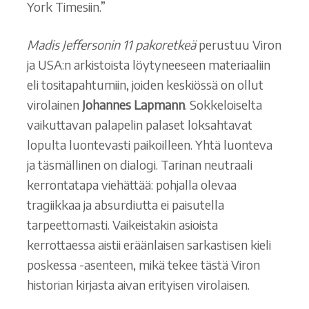
York Timesiin.”
Madis Jeffersonin 11 pakoretkeä
perustuu Viron
ja USA:n arkistoista löytyneeseen materiaaliin
eli tositapahtumiin, joiden keskiössä on ollut
virolainen
Johannes Lapmann
. Sokkeloiselta
vaikuttavan palapelin palaset loksahtavat
lopulta luontevasti paikoilleen. Yhtä luonteva
ja täsmällinen on dialogi. Tarinan neutraali
kerrontatapa viehättää: pohjalla olevaa
tragiikkaa ja absurdiutta ei paisutella
tarpeettomasti. Vaikeistakin asioista
kerrottaessa aistii eräänlaisen sarkastisen kieli
poskessa -asenteen, mikä tekee tästä Viron
historian kirjasta aivan erityisen virolaisen.