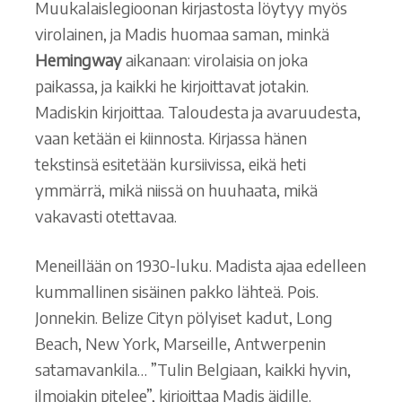
Muukalaislegioonan kirjastosta löytyy myös
virolainen, ja Madis huomaa saman, minkä
Hemingway
aikanaan: virolaisia on joka
paikassa, ja kaikki he kirjoittavat jotakin.
Madiskin kirjoittaa. Taloudesta ja avaruudesta,
vaan ketään ei kiinnosta. Kirjassa hänen
tekstinsä esitetään kursiivissa, eikä heti
ymmärrä, mikä niissä on huuhaata, mikä
vakavasti otettavaa.
Meneillään on 1930-luku. Madista ajaa edelleen
kummallinen sisäinen pakko lähteä. Pois.
Jonnekin. Belize Cityn pölyiset kadut, Long
Beach, New York, Marseille, Antwerpenin
satamavankila… ”Tulin Belgiaan, kaikki hyvin,
ilmojakin pitelee”, kirjoittaa Madis äidille.