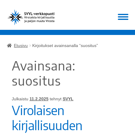
Siirry
Siirry
Valikko
navigointiin
sisältöön
Etusivu
Etusivu
Kirjoitukset avainsanalla “suositus”
Laajen
Kirjat
alemm
Avainsana:
tason
Laajen
Muut
valikko
alemm
suositus
tason
ALE!
valikko
Julkaistu
11.2.2025
tehnyt
SVYL
Ajankohtaista
Virolaisen
Mikä SVYL?
kirjallisuuden
Oma tili