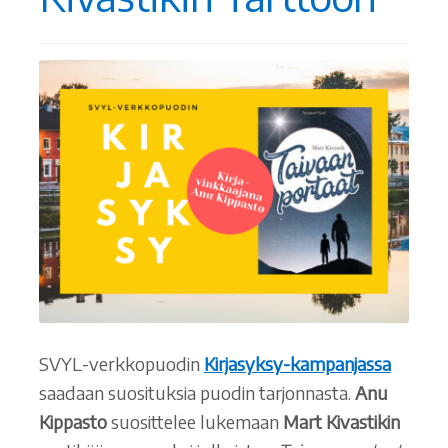
SVYL-verkkopuodin
Kirjasyksy-kampanjassa
saadaan suosituksia puodin tarjonnasta.
Anu
Kippasto
suosittelee lukemaan
Mart Kivastikin