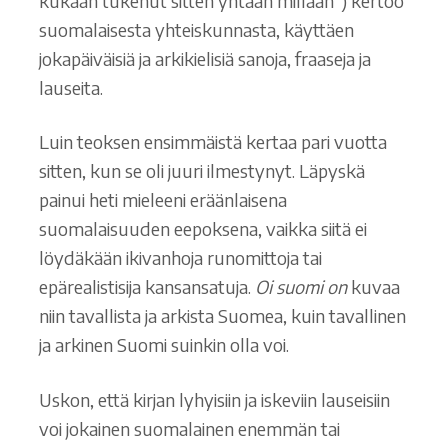
kukaan tukenut sitten yhtään millään“) kertoo
suomalaisesta yhteiskunnasta, käyttäen
jokapäiväisiä ja arkikielisiä sanoja, fraaseja ja
lauseita.
Luin teoksen ensimmäistä kertaa pari vuotta
sitten, kun se oli juuri ilmestynyt. Läpyskä
painui heti mieleeni eräänlaisena
suomalaisuuden eepoksena, vaikka siitä ei
löydäkään ikivanhoja runomittoja tai
epärealistisija kansansatuja.
Oi suomi on
kuvaa
niin tavallista ja arkista Suomea, kuin tavallinen
ja arkinen Suomi suinkin olla voi.
Uskon, että kirjan lyhyisiin ja iskeviin lauseisiin
voi jokainen suomalainen enemmän tai