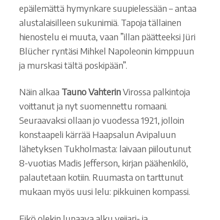
epäilemättä hymynkare suupielessään – antaa
alustalaisilleen sukunimiä. Tapoja tällainen
hienostelu ei muuta, vaan ”illan päätteeksi Jüri
Blücher ryntäsi Mihkel Napoleonin kimppuun
ja murskasi tältä poskipään”.
Näin alkaa
Tauno Vahterin
Virossa palkintoja
voittanut ja nyt suomennettu romaani.
Seuraavaksi ollaan jo vuodessa 1921, jolloin
konstaapeli kärrää Haapsalun Avipaluun
lähetyksen Tukholmasta: laivaan piiloutunut
8-vuotias Madis Jefferson, kirjan päähenkilö,
palautetaan kotiin. Ruumasta on tarttunut
mukaan myös uusi lelu: pikkuinen kompassi.
Eikö olekin lupaava alku veijari- ja