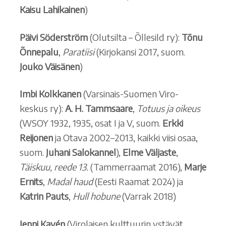
Kaisu Lahikainen
)
Päivi Söderström
(Olutsilta – Õllesild ry):
Tõnu
Õnnepalu
,
Paratiisi
(Kirjokansi 2017, suom.
Jouko Väisänen
)
Imbi Kolkkanen
(Varsinais-Suomen Viro-
keskus ry):
A. H. Tammsaare
,
Totuus ja oikeus
(WSOY 1932, 1935, osat I ja V, suom.
Erkki
Reijonen
ja Otava 2002–2013, kaikki viisi osaa,
suom.
Juhani
Salokannel
),
Elme Väljaste
,
Täiskuu, reede 13.
(Tammerraamat 2016),
Marje
Ernits
,
Madal haud
(Eesti Raamat 2024) ja
Katrin Pauts
,
Hull hobune
(Varrak 2018)
Jenni Kavén
(Virolaisen kulttuurin ystävät