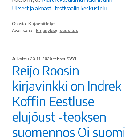
Uksest ja aknast -festivaalin keskustelu.
Osasto:
Kirjaesittelyt
Avainsanat:
kirjasyksy
,
suositus
Julkaistu
23.11.2020
tehnyt
SVYL
Reijo Roosin
kirjavinkki on Indrek
Koffin Eestluse
elujõust -teoksen
suomennos Oi suomi