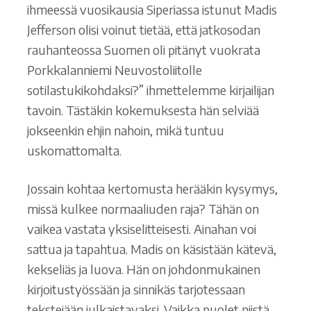
ihmeessä vuosikausia Siperiassa istunut Madis
Jefferson olisi voinut tietää, että jatkosodan
rauhanteossa Suomen oli pitänyt vuokrata
Porkkalanniemi Neuvostoliitolle
sotilastukikohdaksi?” ihmettelemme kirjailijan
tavoin. Tästäkin kokemuksesta hän selviää
jokseenkin ehjin nahoin, mikä tuntuu
uskomattomalta.
Jossain kohtaa kertomusta herääkin kysymys,
missä kulkee normaaliuden raja? Tähän on
vaikea vastata yksiselitteisesti. Ainahan voi
sattua ja tapahtua. Madis on käsistään kätevä,
kekseliäs ja luova. Hän on johdonmukainen
kirjoitustyössään ja sinnikäs tarjotessaan
tekstejään julkaistavaksi. Vaikka puolet niistä