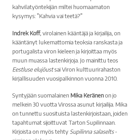
kahvilatyöntekijän miltei huomaamaton
kysymys: ”Kahvia vai teetä?”
Indrek Koff
, virolainen kääntäjä ja kirjailija, on
kääntänyt lukemattomia teoksia ranskasta ja
portugalista viron kieleen ja kirjoittaa myös
muun muassa lastenkirjoja. Jo mainittu teos
Eestluse elujõust
sai Viron kulttuurirahaston
kirjallisuuden vuosipalkinnon vuonna 2010.
Syntyjään suomalainen
Mika Keränen
on jo
melkein 30 vuotta Virossa asunut kirjailija. Mika
on tunnettu suosituista lastenkirjoistaan, joiden
tapahtumat sijoittuvat Tarton Supilinnaan.
Kirjoista on myös tehty
Supilinna salaselts
-