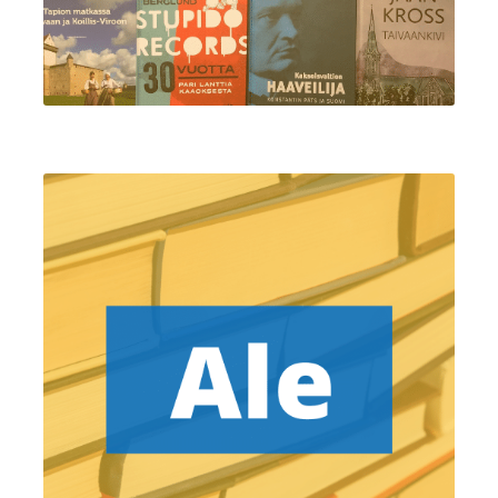
Ostoskori
Tilaus- ja sopimusehdot sekä tietosuojaseloste
Saavutettavuusseloste