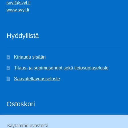
svyl@svyl.fi
www.svyl.fi
Hyödyllistä
Kirjaudu sisään
Tilaus- ja sopimusehdot sekä tietosuojaseloste
Saavutettavuusseloste
Ostoskori
Käytämme evästeitä
Ostoskori on tyhjä.