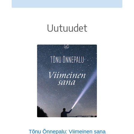
Uutuudet
Tõnu Õnnepalu: Viimeinen sana