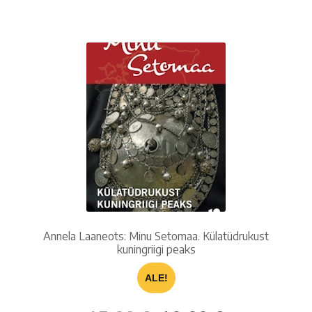
Annela Laaneots: Minu Setomaa. Külatüdrukust
kuningriigi peaks
ALE!
Alkuperäinen
Nykyinen