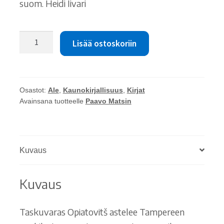
suom. Heidi Iivari
Paavo
Lisää ostoskoriin
Matsin:
Leninin
valssi
määrä
Osastot:
Ale
,
Kaunokirjallisuus
,
Kirjat
Avainsana tuotteelle
Paavo Matsin
Kuvaus
Kuvaus
Taskuvaras Opiatovitš astelee Tampereen