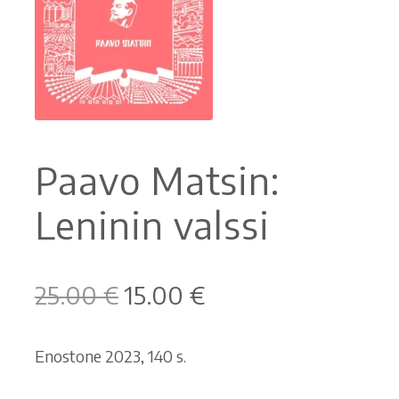
Ostoskori
Tilaus- ja sopimusehdot sekä tietosuojaseloste
Saavutettavuusseloste
Paavo Matsin:
Leninin valssi
Alkuperäinen
Nykyinen
25.00
€
15.00
€
hinta
hinta
oli:
on:
Enostone 2023, 140 s.
25.00 €.
15.00 €.