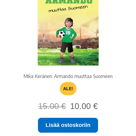
Mika Keränen: Armando muuttaa Suomeen
ALE!
Alkuperäinen
Nykyinen
15.00
€
10.00
€
hinta
hinta
oli:
on:
Lisää ostoskoriin
15.00 €.
10.00 €.