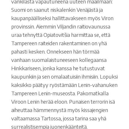
vankilasta vapautuneena uuteen maailmaan:
Suomi on saanut niskalenkin Venäjästä ja
kaupanpäälliseksi hallittavakseen myös Viron
provinssin. Aiemmin Viljandin raitiovaunussa
uraa tehnyttä Opiatovitšia harmittaa se, että
Tampereen raiteiden rakentaminen on yhä
pahasti kesken. Onnekseen hän törmää
vanhaan suomalaistuneeseen kollegaansa
Hinkkariseen, jonka kanssa he tutustuvat
kaupunkiin ja sen omalaatuisiin ihmisiin. Lopuksi
kaksikko päätyy ryöstämään Lenin-vahanuken
Tampereen Lenin-museosta. Pakomatkalla
Viroon Lenin herää eloon. Punaisen terrorin isä
aiheuttaa hämmennystä myös kissajengien
valtaamassa Tartossa, jossa tarina saa yhä
surrealistisempia juonenkäänteitä.