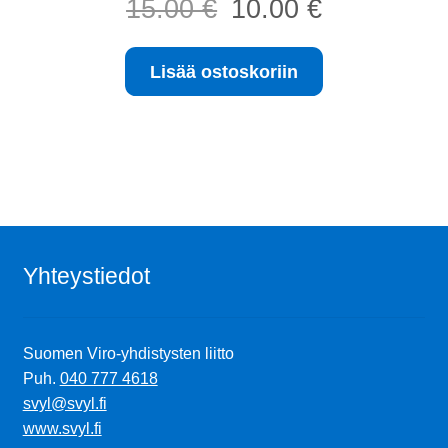
15.00
€
10.00
€
hinta
hinta
oli:
on:
Lisää ostoskoriin
15.00 €.
10.00 €.
Yhteystiedot
Suomen Viro-yhdistysten liitto
Puh.
040 777 4618
svyl@svyl.fi
www.svyl.fi