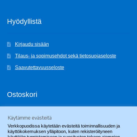
Hyödyllistä
Kirjaudu sisään
Tilaus- ja sopimusehdot sekä tietosuojaseloste
Saavutettavuusseloste
Ostoskori
Käytämme evästeitä
Ostoskori on tyhjä.
Verkkopuodissa käytetään evästeitä toiminnallisuuden ja
käyttökokemuksen ylläpitoon, kuten rekisteröityneen