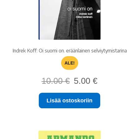
Indrek Koff: Oi suomi on. eräänlainen selviytymistarina
ALE!
Alkuperäinen
Nykyinen
10.00
€
5.00
€
hinta
hinta
oli:
on:
Lisää ostoskoriin
10.00 €.
5.00 €.