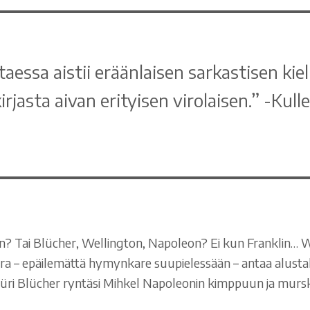
taessa aistii eräänlaisen sarkastisen ki
rjasta aivan erityisen virolaisen.” -Kull
? Tai Blücher, Wellington, Napoleon? Ei kun Franklin… Wa
ra – epäilemättä hymynkare suupielessään – antaa alustala
 Jüri Blücher ryntäsi Mihkel Napoleonin kimppuun ja mursk