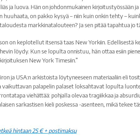
iäs ja luova. Hän on johdonmukainen kirjoitustyössään ja 
tkin huuhaata, on pakko kysyä – niin kuin onkin tehty – kui
mataloudesta markkinatalouteen? Ja sen pitää tapahtua jo tä
rson on keplotellut itsensä taas New Yorkiin. Edellisestä k
in löydy. Kun se lopulta onnistuu, hän ottaa esiin pienen
irjoituksen New York Timesiin.”
on ja USA:n arkistoista löytyneeseen materiaaliin eli tosi
a vaikuttavan palapelin palaset loksahtavat lopulta luonte
rrontatapa viehättää: pohjalla olevaa tragiikkaa ja absurdiu
änlaisen sarkastisen kieli poskessa -asenteen, mikä tekee täs
retkeä hintaan 25 € + postimaksu