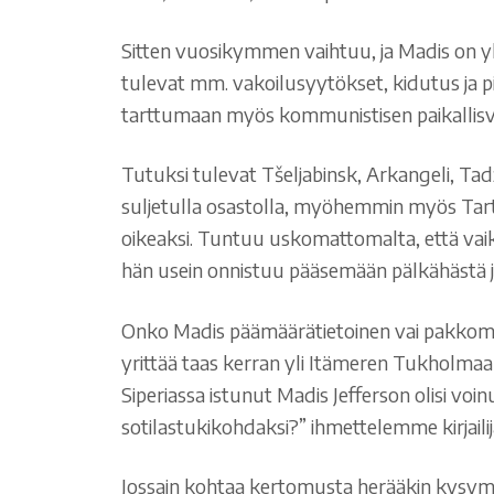
Sitten vuosikymmen vaihtuu, ja Madis on yhtä
tulevat mm. vakoilusyytökset, kidutus ja p
tarttumaan myös kommunistisen paikallisv
Tutuksi tulevat Tšeljabinsk, Arkangeli, Tad
suljetulla osastolla, myöhemmin myös Tarton
oikeaksi. Tuntuu uskomattomalta, että vaikk
hän usein onnistuu pääsemään pälkähästä jo
Onko Madis päämäärätietoinen vai pakkomie
yrittää taas kerran yli Itämeren Tukholma
Siperiassa istunut Madis Jefferson olisi vo
sotilastukikohdaksi?” ihmettelemme kirjail
Jossain kohtaa kertomusta herääkin kysymys