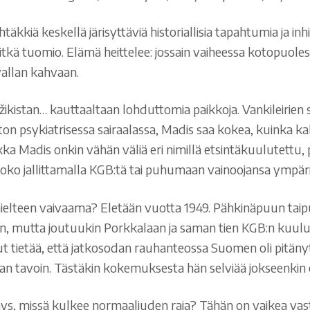
kkiä keskellä järisyttäviä historiallisia tapahtumia ja in
itkä tuomio. Elämä heittelee: jossain vaiheessa kotopuole
allan kahvaan.
žikistan… kauttaaltaan lohduttomia paikkoja. Vankileirien 
 psykiatrisessa sairaalassa, Madis saa kokea, kuinka kall
a Madis onkin vähän väliä eri nimillä etsintäkuulutettu, p
ko jallittamalla KGB:tä tai puhumaan vainoojansa ympäri
lteen vaivaama? Eletään vuotta 1949. Pähkinäpuun taipui
an, mutta joutuukin Porkkalaan ja saman tien KGB:n kuul
inut tietää, että jatkosodan rauhanteossa Suomen oli pitä
ijan tavoin. Tästäkin kokemuksesta hän selviää jokseenki
, missä kulkee normaaliuden raja? Tähän on vaikea vastata