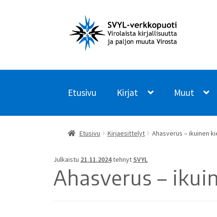
Siirry
Siirry
navigointiin
sisältöön
Etusivu
Kirjat
Muut
Etusivu
Kirjaesittelyt
Ahasverus – ikuinen ki
Julkaistu
21.11.2024
tehnyt
SVYL
Ahasverus – ikuin