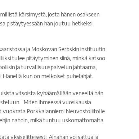
himillistä kärsimystä, josta hänen osakseen
ssa pistäytyessään hän joutuu hetkeksi
saaristossa ja Moskovan Serbskin instituutin
iiksi tulee pitäytyminen siinä, minkä katsoo
oliisin ja turvallisuuspalvelun jahtaama,
. Hänellä kun on melkoiset puhelahjat.
sista vitsoista kyhäämällään veneellä hän
usteluun. ”Miten ihmeessä vuosikausia
nyt vuokrata Porkkalanniemi Neuvostoliitolle
n ehjin nahoin, mikä tuntuu uskomattomalta.
 yksiselitteisesti. Ainahan voi sattua ja