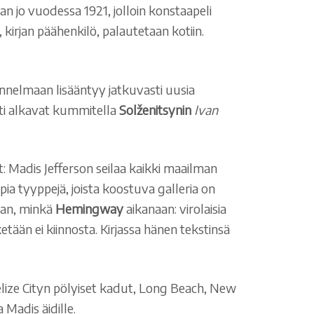
n jo vuodessa 1921, jolloin konstaapeli
irjan päähenkilö, palautetaan kotiin.
unnelmaan lisääntyy jatkuvasti uusia
hti alkavat kummitella
Solženitsynin
Ivan
t: Madis Jefferson seilaa kaikki maailman
pia tyyppejä, joista koostuva galleria on
man, minkä
Hemingway
aikanaan: virolaisia
ketään ei kiinnosta. Kirjassa hänen tekstinsä
elize Cityn pölyiset kadut, Long Beach, New
 Madis äidille.