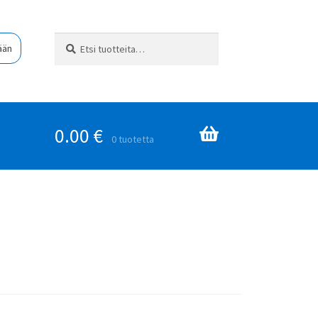
Etsi:
Haku
ään
0.00
€
0 tuotetta