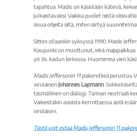
tapahtua. Madis on käsistään kätevä, keksel
julkaistavaksi. Vaikka puolet niistä olisiva
sivua ohjeita siitä, miten siirtyä suunnitel
Sitten ollaankin syksyssä 1990. Madis Jeffe
Kaupunki on muuttunut, eikä majapaikkaa hev
yö 34. kadun kirkossa. Huomenna vien käsik
Madis Jeffersonin 11 pakoretkeä
perustuu Vir
virolainen
Johannes Lapmann
. Sokkeloiselt
täsmällinen on dialogi. Tarinan neutraali ke
Vaikeistakin asioista kerrottaessa aistii erä
virolaisen.
Tästä voit ostaa Madis Jeffersonin 11 pako