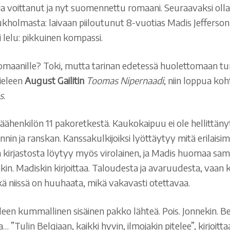
ja voittanut ja nyt suomennettu romaani. Seuraavaksi ollaa
olmasta: laivaan piiloutunut 8-vuotias Madis Jefferson, k
lelu: pikkuinen kompassi.
ysromaanille? Toki, mutta tarinan edetessä huolettomaan t
mieleen
August Gailitin
Toomas Nipernaadi
, niin loppua ko
s
.
päähenkilön 11 pakoretkestä. Kaukokaipuu ei ole hellittäny
nnin ja ranskan. Kanssakulkijoiksi lyöttäytyy mitä erilaisim
n kirjastosta löytyy myös virolainen, ja Madis huomaa sa
otakin. Madiskin kirjoittaa. Taloudesta ja avaruudesta, vaan 
ikä niissä on huuhaata, mikä vakavasti otettavaa.
leen kummallinen sisäinen pakko lähteä. Pois. Jonnekin. B
Tulin Belgiaan, kaikki hyvin, ilmojakin pitelee”, kirjoittaa