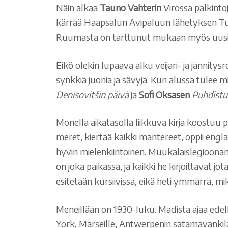
Näin alkaa
Tauno Vahterin
Virossa palkinto
kärrää Haapsalun Avipaluun lähetyksen Tukh
Ruumasta on tarttunut mukaan myös uusi 
Eikö olekin lupaava alku veijari- ja jännit
synkkiä juonia ja sävyjä. Kun alussa tulee 
Denisovitšin päivä
ja
Sofi Oksasen
Puhdistu
Monella aikatasolla liikkuva kirja koostuu 
meret, kiertää kaikki mantereet, oppii engla
hyvin mielenkiintoinen. Muukalaislegioona
on joka paikassa, ja kaikki he kirjoittavat j
esitetään kursiivissa, eikä heti ymmärrä, m
Meneillään on 1930-luku. Madista ajaa edel
York, Marseille, Antwerpenin satamavankila… ”