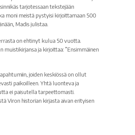
sinnikäs tarjotessaan tekstejään
nka moni meistä pystyisi kirjoittamaan 500
nään, Madis julistaa.
errasta on ehtinyt kulua 50 vuotta.
 muistikirjansa ja kirjoittaa: ”Ensimmäinen
tapahtumiin, joiden keskiössä on ollut
vasti paikoilleen. Yhtä luonteva ja
tta ei paisutella tarpeettomasti.
tä Viron historian kirjasta aivan erityisen