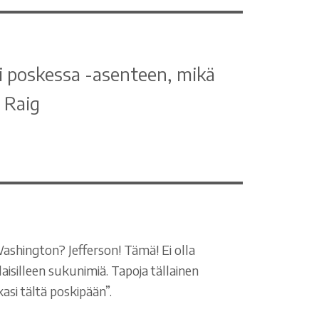
eli poskessa -asenteen, mikä
e Raig
shington? Jefferson! Tämä! Ei olla
isilleen sukunimiä. Tapoja tällainen
asi tältä poskipään”.