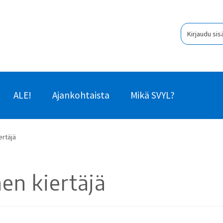
Kirjaudu sis
ALE!
Ajankohtaista
Mikä SVYL?
ertäjä
en kiertäjä