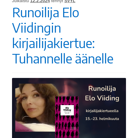
Julkaistu
12.2.2024
tehnyt
SVYL
Runoilija Elo
Viidingin
kirjailijakiertue:
Tuhannelle äänelle