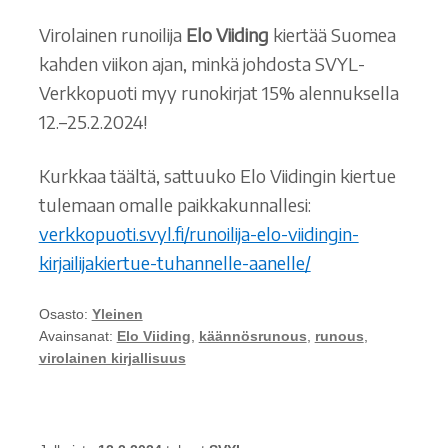
Virolainen runoilija
Elo Viiding
kiertää Suomea
kahden viikon ajan, minkä johdosta SVYL-
Verkkopuoti myy runokirjat 15% alennuksella
12.–25.2.2024!
Kurkkaa täältä, sattuuko Elo Viidingin kiertue
tulemaan omalle paikkakunnallesi:
verkkopuoti.svyl.fi/runoilija-elo-viidingin-
kirjailijakiertue-tuhannelle-aanelle/
Osasto:
Yleinen
Avainsanat:
Elo Viiding
,
käännösrunous
,
runous
,
virolainen kirjallisuus