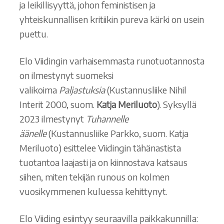
ja leikillisyyttä, johon feministisen ja
yhteiskunnallisen kritiikin pureva kärki on usein
puettu.
Elo Viidingin varhaisemmasta runotuotannosta
on ilmestynyt suomeksi
valikoima
Paljastuksia
(Kustannusliike Nihil
Interit 2000, suom.
Katja Meriluoto
). Syksyllä
2023 ilmestynyt
Tuhannelle
äänelle
(Kustannusliike Parkko, suom. Katja
Meriluoto) esittelee Viidingin tähänastista
tuotantoa laajasti ja on kiinnostava katsaus
siihen, miten tekijän runous on kolmen
vuosikymmenen kuluessa kehittynyt.
Elo Viiding esiintyy seuraavilla paikkakunnilla: