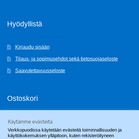
Hyödyllistä
Kirjaudu sisään
Tilaus- ja sopimusehdot sekä tietosuojaseloste
Saavutettavuusseloste
Ostoskori
Käytämme evästeitä
Ostoskori on tyhjä.
Verkkopuodissa käytetään evästeitä toiminnallisuuden ja
käyttökokemuksen ylläpitoon, kuten rekisteröityneen