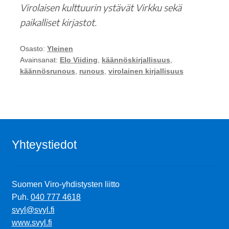
Virolaisen kulttuurin ystävät Virkku sekä
paikalliset kirjastot.
Osasto:
Yleinen
Avainsanat:
Elo Viiding
,
käännöskirjallisuus
,
käännösrunous
,
runous
,
virolainen kirjallisuus
Yhteystiedot
Suomen Viro-yhdistysten liitto
Puh.
040 777 4618
svyl@svyl.fi
www.svyl.fi