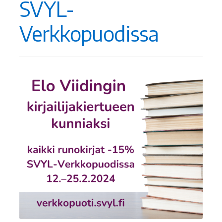
SVYL-
Ostoskori
Verkkopuodissa
Tilaus- ja sopimusehdot sekä tietosuojaseloste
Saavutettavuusseloste