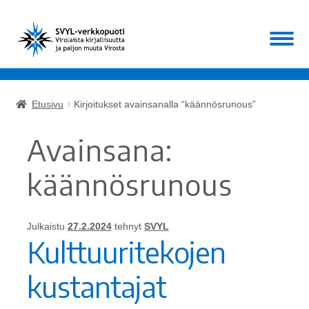
Siirry
Siirry
Valikko
navigointiin
sisältöön
Etusivu
Etusivu
Kirjoitukset avainsanalla “käännösrunous”
Laajen
Kirjat
alemm
Avainsana:
tason
Laajen
Muut
valikko
alemm
käännösrunous
tason
ALE!
valikko
Julkaistu
27.2.2024
tehnyt
SVYL
Ajankohtaista
Kulttuuritekojen
Mikä SVYL?
kustantajat
Oma tili