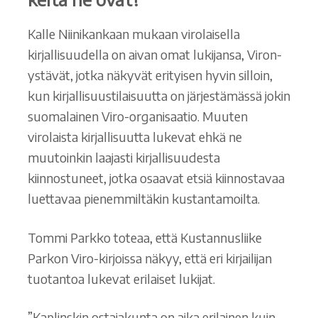
Kalle Niinikankaan mukaan virolaisella
kirjallisuudella on aivan omat lukijansa, Viron-
ystävät, jotka näkyvät erityisen hyvin silloin,
kun kirjallisuustilaisuutta on järjestämässä jokin
suomalainen Viro-organisaatio. Muuten
virolaista kirjallisuutta lukevat ehkä ne
muutoinkin laajasti kirjallisuudesta
kiinnostuneet, jotka osaavat etsiä kiinnostavaa
luettavaa pienemmiltäkin kustantamoilta.
Tommi Parkko toteaa, että Kustannusliike
Parkon Viro-kirjoissa näkyy, että eri kirjailijan
tuotantoa lukevat erilaiset lukijat.
”Kaplinskin ostajakunta on aika erilainen kuin