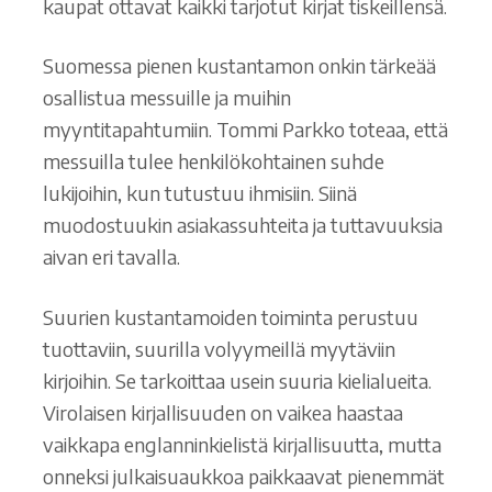
kaupat ottavat kaikki tarjotut kirjat tiskeillensä.
Suomessa pienen kustantamon onkin tärkeää
osallistua messuille ja muihin
myyntitapahtumiin. Tommi Parkko toteaa, että
messuilla tulee henkilökohtainen suhde
lukijoihin, kun tutustuu ihmisiin. Siinä
muodostuukin asiakassuhteita ja tuttavuuksia
aivan eri tavalla.
Suurien kustantamoiden toiminta perustuu
tuottaviin, suurilla volyymeillä myytäviin
kirjoihin. Se tarkoittaa usein suuria kielialueita.
Virolaisen kirjallisuuden on vaikea haastaa
vaikkapa englanninkielistä kirjallisuutta, mutta
onneksi julkaisuaukkoa paikkaavat pienemmät