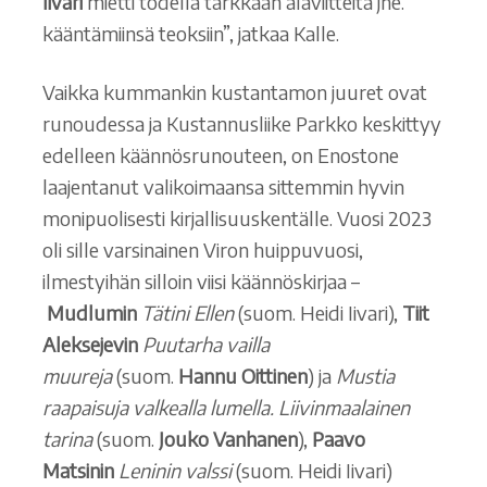
Iivari
mietti todella tarkkaan alaviitteitä jne.
kääntämiinsä teoksiin”, jatkaa Kalle.
Vaikka kummankin kustantamon juuret ovat
runoudessa ja Kustannusliike Parkko keskittyy
edelleen käännösrunouteen, on Enostone
laajentanut valikoimaansa sittemmin hyvin
monipuolisesti kirjallisuuskentälle. Vuosi 2023
oli sille varsinainen Viron huippuvuosi,
ilmestyihän silloin viisi käännöskirjaa –
Mudlumin
Tätini Ellen
(suom. Heidi Iivari),
Tiit
Aleksejevin
Puutarha vailla
muureja
(suom.
Hannu Oittinen
) ja
Mustia
raapaisuja valkealla lumella. Liivinmaalainen
tarina
(suom.
Jouko Vanhanen
),
Paavo
Matsinin
Leninin valssi
(suom. Heidi Iivari)