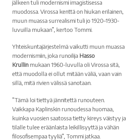
jälkeen tuli modernismi imagistisessa
muodossa. Virossa kenttä on hiukan erilainen,
muun muassa surrealismi tuli jo 1920–1930-
luvuilla mukaan”, kertoo Tommi.
Yhteiskuntajärjestelmä vaikutti muun muassa
modernismiin, joka runoilija
Hasso
Krullin
mukaan 1960-luvulla oli Virossa sitä,
että muodolla ei ollut mitään väliä, vaan vain
sillä, mitä rivien välissä sanotaan.
”Tämä loi tiettyä jännitettä runouteen.
Vaikkapa Kaplinskin runoudessa huomaa,
kuinka vuosien saatossa tietty kireys väistyy ja
tilalle tulee eräänlaista leikillisyyttä ja vähän
filosofisempaa tyyliä”, Tommi jatkaa.