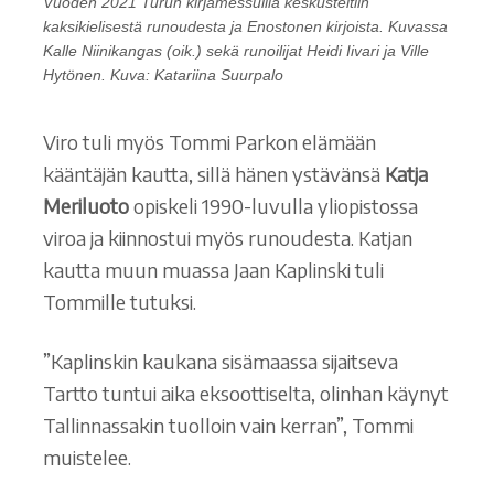
Vuoden 2021 Turun kirjamessuilla keskusteltiin
kaksikielisestä runoudesta ja Enostonen kirjoista. Kuvassa
Kalle Niinikangas (oik.) sekä runoilijat Heidi Iivari ja Ville
Hytönen. Kuva: Katariina Suurpalo
Viro tuli myös Tommi Parkon elämään
kääntäjän kautta, sillä hänen ystävänsä
Katja
Meriluoto
opiskeli 1990-luvulla yliopistossa
viroa ja kiinnostui myös runoudesta. Katjan
kautta muun muassa Jaan Kaplinski tuli
Tommille tutuksi.
”Kaplinskin kaukana sisämaassa sijaitseva
Tartto tuntui aika eksoottiselta, olinhan käynyt
Tallinnassakin tuolloin vain kerran”, Tommi
muistelee.