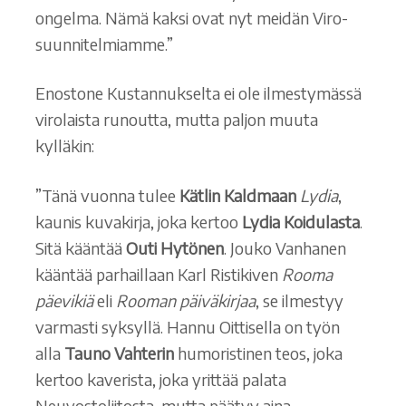
ongelma. Nämä kaksi ovat nyt meidän Viro-
suunnitelmiamme.”
Enostone Kustannukselta ei ole ilmestymässä
virolaista runoutta, mutta paljon muuta
kylläkin:
”Tänä vuonna tulee
Kätlin Kaldmaan
Lydia
,
kaunis kuvakirja, joka kertoo
Lydia Koidulasta
.
Sitä kääntää
Outi Hytönen
. Jouko Vanhanen
kääntää parhaillaan Karl Ristikiven
Rooma
päevikiä
eli
Rooman päiväkirjaa
, se ilmestyy
varmasti syksyllä. Hannu Oittisella on työn
alla
Tauno Vahterin
humoristinen teos, joka
kertoo kaverista, joka yrittää palata
Neuvostoliitosta, mutta päätyy aina