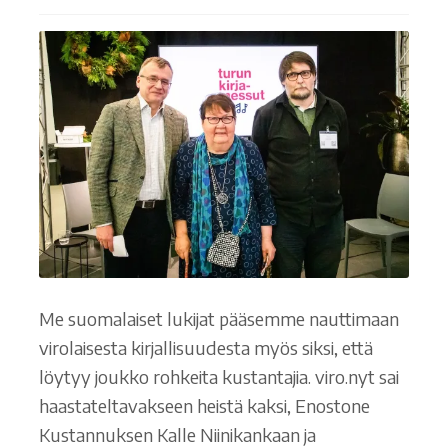
Ostoskori
Tilaus- ja sopimusehdot sekä tietosuojaseloste
Saavutettavuusseloste
Me suomalaiset lukijat pääsemme nauttimaan
virolaisesta kirjallisuudesta myös siksi, että
löytyy joukko rohkeita kustantajia. viro.nyt sai
haastateltavakseen heistä kaksi, Enostone
Kustannuksen Kalle Niinikankaan ja