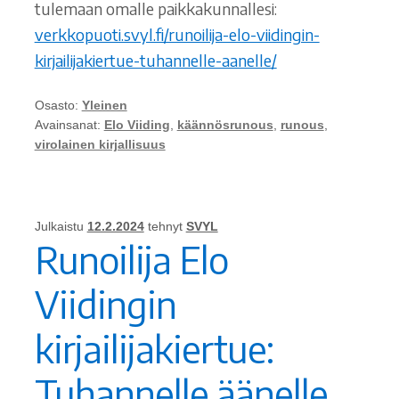
tulemaan omalle paikkakunnallesi:
verkkopuoti.svyl.fi/runoilija-elo-viidingin-
kirjailijakiertue-tuhannelle-aanelle/
Osasto:
Yleinen
Avainsanat:
Elo Viiding
,
käännösrunous
,
runous
,
virolainen kirjallisuus
Julkaistu
12.2.2024
tehnyt
SVYL
Runoilija Elo
Viidingin
kirjailijakiertue:
Tuhannelle äänelle