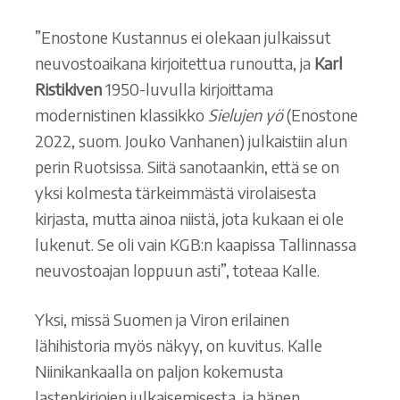
”Enostone Kustannus ei olekaan julkaissut
neuvostoaikana kirjoitettua runoutta, ja
Karl
Ristikiven
1950-luvulla kirjoittama
modernistinen klassikko
Sielujen yö
(Enostone
2022, suom. Jouko Vanhanen) julkaistiin alun
perin Ruotsissa. Siitä sanotaankin, että se on
yksi kolmesta tärkeimmästä virolaisesta
kirjasta, mutta ainoa niistä, jota kukaan ei ole
lukenut. Se oli vain KGB:n kaapissa Tallinnassa
neuvostoajan loppuun asti”, toteaa Kalle.
Yksi, missä Suomen ja Viron erilainen
lähihistoria myös näkyy, on kuvitus. Kalle
Niinikankaalla on paljon kokemusta
lastenkirjojen julkaisemisesta, ja hänen