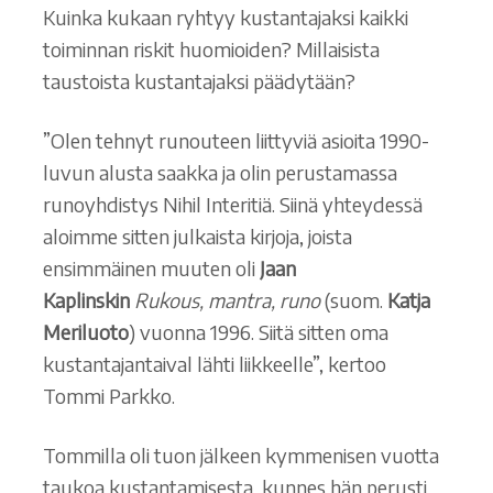
Kuinka kukaan ryhtyy kustantajaksi kaikki
toiminnan riskit huomioiden? Millaisista
taustoista kustantajaksi päädytään?
”Olen tehnyt runouteen liittyviä asioita 1990-
luvun alusta saakka ja olin perustamassa
runoyhdistys Nihil Interitiä. Siinä yhteydessä
aloimme sitten julkaista kirjoja, joista
ensimmäinen muuten oli
Jaan
Kaplinskin
Rukous, mantra, runo
(suom.
Katja
Meriluoto
) vuonna 1996. Siitä sitten oma
kustantajantaival lähti liikkeelle”, kertoo
Tommi Parkko.
Tommilla oli tuon jälkeen kymmenisen vuotta
taukoa kustantamisesta, kunnes hän perusti