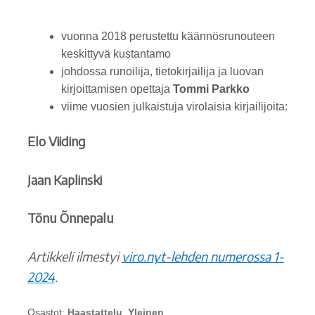
vuonna 2018 perustettu käännösrunouteen
keskittyvä kustantamo
johdossa runoilija, tietokirjailija ja luovan
kirjoittamisen opettaja
Tommi Parkko
viime vuosien julkaistuja virolaisia kirjailijoita:
Elo Viiding
Jaan Kaplinski
Tõnu Õnnepalu
Artikkeli ilmestyi
viro.nyt-lehden numerossa 1-
2024
.
Osastot:
Haastattelu
,
Yleinen