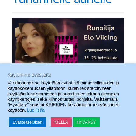
Käytämme evästeitä
Verkkopuodissa käytetään evästeitä toiminnallisuuden ja
käyttökokemuksen ylläpitoon, kuten rekisteröityneen
Tallinnalainen
Elo Viiding
(s. 1974) on virolaisen
käyttäjän tunnistamiseen ja suositusten tekoon aiempien
käyntikertojesi sekä kiinnostustesi pohjalta. Valitsemalla
nykyrunouden tärkeimpiä tekijöitä.
"Hyväksy" suostut KAIKKIEN keräämiemme evästeiden
Kulttuurisukuun kuuluva Viiding julkaisi
käyttöön.
Lue lisää
esikoiskokoelmansa jo 16-vuotiaana. Kolmessa
Evästeasetukset
KIELLÄ
HYVÄKSY
0
ensimmäisessä teoksessaan hän käytti
Haku
Etsi: