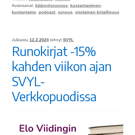
Avainsanat:
käännösrunous
,
kustantaminen
,
kustantamo
,
podcast
,
runous
,
virolainen kirjallisuus
Julkaistu
12.2.2024
tehnyt
SVYL
Runokirjat -15%
kahden viikon ajan
SVYL-
Verkkopuodissa