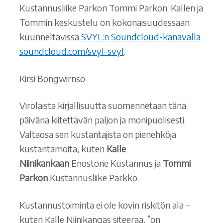
Kustannusliike Parkon Tommi Parkon. Kallen ja
Tommin keskustelu on kokonaisuudessaan
kuunneltavissa
SVYL:n Soundcloud-kanavalla
soundcloud.com/svyl-svyl
.
Kirsi Bongwirnso
Virolaista kirjallisuutta suomennetaan tänä
päivänä kiitettävän paljon ja monipuolisesti.
Valtaosa sen kustantajista on pienehköjä
kustantamoita, kuten
Kalle
Niinikankaan
Enostone Kustannus ja
Tommi
Parkon
Kustannusliike Parkko.
Kustannustoiminta ei ole kovin riskitön ala –
kuten Kalle Niinikangas siteeraa, ”on