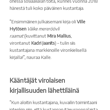
ohessa sosiaalialan töitä, kunnes vuonna 2018
hänestä tuli koko päiväinen kustantaja.
”Ensimmäinen julkaisemani kirja oli
Ville
Hytösen
Väike mereröövli
raamat
(kuvittanut
Mira Mallius
,
virontanut
Kadri Jaanits
) – tulin siis
kustantajana markkinoille vironkielisellä
kirjalla!”, nauraa Kalle.
Kääntäjät virolaisen
kirjallisuuden lähettiläinä
”Kun aloitin kustantajana, kuvailin toimintaani
jotenkin niin, että kustannan itäeurooppalaista