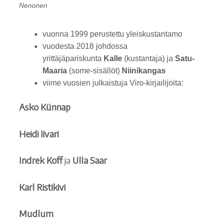
Nenonen
vuonna 1999 perustettu yleiskustantamo
vuodesta 2018 johdossa
yrittäjäpariskunta
Kalle
(kustantaja) ja
Satu-
Maaria
(some-sisällöt)
Niinikangas
viime vuosien julkaistuja Viro-kirjailijoita:
Asko Künnap
Heidi Iivari
Indrek Koff
ja
Ulla Saar
Karl Ristikivi
Mudlum