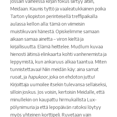
Jossain vaiheessa kirjan fokus siirtyy äitiin,
Meidaan. Kaunis tyttö ja vaaleatukkainen poika
Tarton yliopiston perinteisellä treffipaikalla
aulassa kellon alla: tämä on viimeisin
muistikuvani hänestä. Opiskelimme samaan
aikaan samaa ainetta – viron kieltä ja
kirjallisuutta. Elämä heittelee. Mudlum kuvaa
hienosti äitinsä elinkaarta kohti vanhenemista ja
leppymistä, kun ankaruus alkaa taantua. Miten
tunnistettavaa! Niin meidän käy: aina samat
ruoat, ja
hapukoor
, joka on ehdoton juttu!
Kirjoittaja uumoilee itsekin tulevansa sellaiseksi,
silloin joskus. Jos voisin, kertoisin Meidalle, että
minullekin on kaupattu hirmukallista Lux-
pölynimuria ja että lepopäivän ratoksi löytyy
myös yhteinen korttipeli. Ruvetaan vain