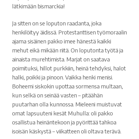
lätkimään bismarckia!
Ja sitten on se loputon raadanta, joka
henkilöityy äidissä. Protestanttisen työmoraalin
ajama sisäinen pakko imee hänestä kaikki
mehut eikä mikään riitä. On loputonta työtä ja
ainaista murehtimista. Marjat on saatava
poimituksi, hillot purkkiin, heinä tehdyksi, halot
halki, poikki ja pinoon. Vaikka henki menisi.
Boheemi siskokin upottaa sormensa multaan,
kun selkä on seinää vasten – pitäähän
puutarhan olla kunnossa. Mieleeni muistuvat
omat lapsuuteni kesät Muhulla: oli pakko
osallistua heinäntekoon ja pyörittää tahkoa
isoisän käskystä – viikatteen oli oltava terävä.