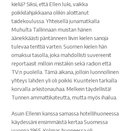
kieliä? Siksi, että Ellen luki, vaikka
poikkilahjakkaana olikin aloittanut
taidekoulussa. Yhteisellä junamatkalla
Muhulta Tallinnaan muistan hänen
äänekkäästi päntänneen liivin kielen sanoja
tulevaa tenttiä varten. Suomen kielen hän
omaksui tasolla, joka mahdollisti suvereenit
reportaasit milloin mistäkin sekä radion että
TV:n puolella. Tämä aikana, jolloin luonnollinen
yhteys lahden yli oli poikki. Kuuntelen tarkalla
korvalla arkistonauhaa. Melkein täydellistä!
Tunnen ammattikateutta, mutta myös ihailua.
Asuin Ellenin kanssa samassa hotellihuoneessa
käydessäni ensimmäistä kertaa Suomessa
vuonna 1965. Kolmas huoneessa oli