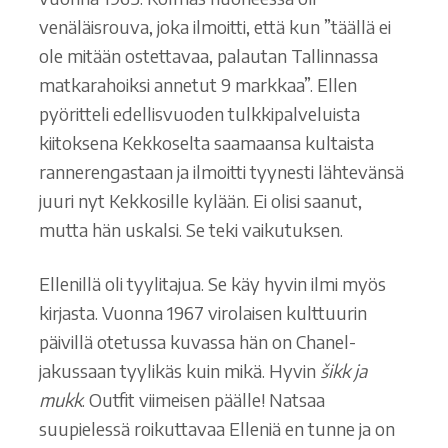
venäläisrouva, joka ilmoitti, että kun ”täällä ei
ole mitään ostettavaa, palautan Tallinnassa
matkarahoiksi annetut 9 markkaa”. Ellen
pyöritteli edellisvuoden tulkkipalveluista
kiitoksena Kekkoselta saamaansa kultaista
rannerengastaan ja ilmoitti tyynesti lähtevänsä
juuri nyt Kekkosille kylään. Ei olisi saanut,
mutta hän uskalsi. Se teki vaikutuksen.
Ellenillä oli tyylitajua. Se käy hyvin ilmi myös
kirjasta. Vuonna 1967 virolaisen kulttuurin
päivillä otetussa kuvassa hän on Chanel-
jakussaan tyylikäs kuin mikä. Hyvin
šikk ja
mukk
. Outfit viimeisen päälle! Natsaa
suupielessä roikuttavaa Elleniä en tunne ja on