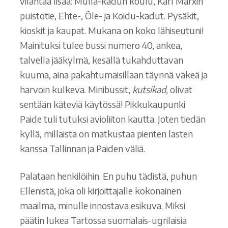
vilahtaa lisää: Mulla-kadun koulu, Karl Marxin
puistotie, Ehte-, Õle- ja Koidu-kadut. Pysäkit,
kioskit ja kaupat. Mukana on koko lähiseutuni!
Mainituksi tulee bussi numero 40, ankea,
talvella jääkylmä, kesällä tukahduttavan
kuuma, aina pakahtumaisillaan täynnä väkeä ja
harvoin kulkeva. Minibussit,
kutsikad,
olivat
sentään käteviä käytössä! Pikkukaupunki
Paide tuli tutuksi avioliiton kautta. Joten tiedän
kyllä, millaista on matkustaa pienten lasten
kanssa Tallinnan ja Paiden väliä.
Palataan henkilöihin. En puhu tädistä, puhun
Ellenistä, joka oli kirjoittajalle kokonainen
maailma, minulle innostava esikuva. Miksi
päätin lukea Tartossa suomalais-ugrilaisia