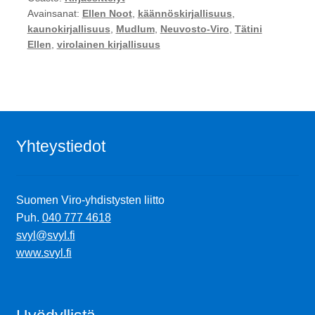
Avainsanat:
Ellen Noot
,
käännöskirjallisuus
,
kaunokirjallisuus
,
Mudlum
,
Neuvosto-Viro
,
Tätini
Ellen
,
virolainen kirjallisuus
Yhteystiedot
Suomen Viro-yhdistysten liitto
Puh.
040 777 4618
svyl@svyl.fi
www.svyl.fi