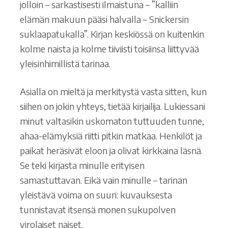
jolloin – sarkastisesti ilmaistuna – ”kalliin
elämän makuun pääsi halvalla – Snickersin
suklaapatukalla”. Kirjan keskiössä on kuitenkin
kolme naista ja kolme tiiviisti toisiinsa liittyvää
yleisinhimillistä tarinaa.
Asialla on mieltä ja merkitystä vasta sitten, kun
siihen on jokin yhteys, tietää kirjailija. Lukiessani
minut valtasikin uskomaton tuttuuden tunne,
ahaa-elämyksiä riitti pitkin matkaa. Henkilöt ja
paikat heräsivät eloon ja olivat kirkkaina läsnä.
Se teki kirjasta minulle erityisen
samastuttavan. Eikä vain minulle – tarinan
yleistävä voima on suuri: kuvauksesta
tunnistavat itsensä monen sukupolven
virolaiset naiset.