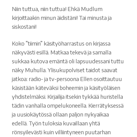
Niin tuttua, niin tuttua! Ehkä Mudlum
kirjoittaakin minun äidistäni! Tai minusta ja
siskostani!
Koko ”tiimin” käsityöharrastus on kirjassa
näkyvästi esillä. Matkaa tekevä ja samalla
sukkaa kutova emäntä oli lapsuudessani tuttu
näky Muhulla. Ylisukupolviset taidot saavat
jatkoa: radio- ja tv-persoona Ellen osoittautuu
käsistään käteväksi boheemin ja käsityöläisen
yhdistelmäksi. Kirjailija itsekin tykkää huristella
tädin vanhalla ompelukoneella. Kierrätyksessä
ja uusiokäytössä ollaan paljon nykyaikaa
edellä. Työn tuloksia kuvaillaan yhtä
rönsyilevästi kuin villiintyneen puutarhan