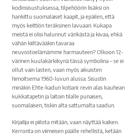
kodinsisustuksessa, tilpehöörin lisäksi on
hankittu suomalaiset kaapit, ja epäilen, että
myös keittiön teräksinen lavuaari. Kukapa
meistä ei olisi halunnut värikästä ja kivaa, ehkä
vähän kiiltävääkin tavaraa
neuvostoelämämme harmauteen? Olkoon 12-
värinen kuulakärkikynä tässä symbolina – se ei
ollut vain lasten, vaan myös aikuisten
himoitsema 1960-luvun alussa. Sisustin
minäkin Ehte-kadun kotiani: revin alas kauhean
kukkatapetin ja laitoin tilalle punaisen,
suomalaisen, tiskin alta sattumalta saadun.
Kirjailija ei piilota mitään, vaan näyttää kaiken.
Kerronta on viimeisen päälle rehellistä, ketään