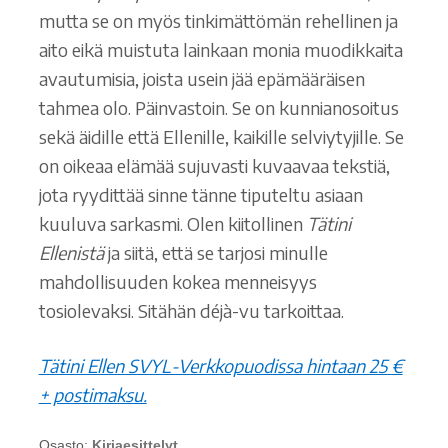
mutta se on myös tinkimättömän rehellinen ja
aito eikä muistuta lainkaan monia muodikkaita
avautumisia, joista usein jää epämääräisen
tahmea olo. Päinvastoin. Se on kunnianosoitus
sekä äidille että Ellenille, kaikille selviytyjille. Se
on oikeaa elämää sujuvasti kuvaavaa tekstiä,
jota ryydittää sinne tänne tiputeltu asiaan
kuuluva sarkasmi. Olen kiitollinen
Tätini
Ellenistä
ja siitä, että se tarjosi minulle
mahdollisuuden kokea menneisyys
tosiolevaksi. Sitähän déjà-vu tarkoittaa.
Tätini Ellen SVYL-Verkkopuodissa hintaan 25 €
+ postimaksu.
Osasto:
Kirjaesittelyt