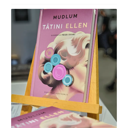
Ostoskori
Tilaus- ja sopimusehdot sekä tietosuojaseloste
Saavutettavuusseloste