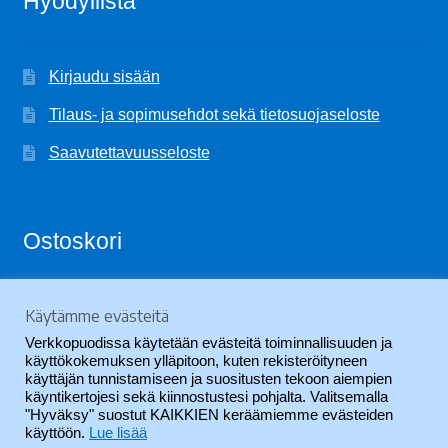
Hyödyllistä
Kirjaudu sisään
Tilaus- ja sopimusehdot sekä tietosuojaseloste
Saavutettavuusseloste
Ostoskori
Käytämme evästeitä
Ostoskori on tyhjä.
Verkkopuodissa käytetään evästeitä toiminnallisuuden ja
käyttökokemuksen ylläpitoon, kuten rekisteröityneen
käyttäjän tunnistamiseen ja suositusten tekoon aiempien
käyntikertojesi sekä kiinnostustesi pohjalta. Valitsemalla
"Hyväksy" suostut KAIKKIEN keräämiemme evästeiden
käyttöön.
Lue lisää