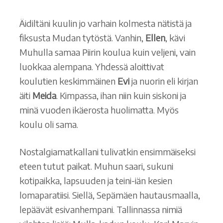
Äidiltäni kuulin jo varhain kolmesta nätistä ja
fiksusta Mudan tytöstä. Vanhin,
Ellen
, kävi
Muhulla samaa Piirin koulua kuin veljeni, vain
luokkaa alempana. Yhdessä aloittivat
koulutien keskimmäinen
Evi
ja nuorin eli kirjan
äiti
Meida
. Kimpassa, ihan niin kuin siskoni ja
minä vuoden ikäerosta huolimatta. Myös
koulu oli sama.
Nostalgiamatkallani tulivatkin ensimmäiseksi
eteen tutut paikat. Muhun saari, sukuni
kotipaikka, lapsuuden ja teini-iän kesien
lomaparatiisi. Siellä, Sepämäen hautausmaalla,
lepäävät esivanhempani. Tallinnassa nimiä