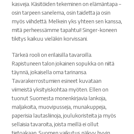
kasveja. Käsitöiden tekeminen on elämäntapa –
osin tarpeen sanelema, osin taidetta ja osin
myös viihdettä. Melkein yks yhteen sen kanssa,
mitä perheessämme tapahtui! Singer-koneen
tikitys kaikuu vieläkin korvissani.
Tärkeä rooli on erilaisilla tavaroilla.
Rapistuneen talon jokainen sopukka on niitä
täynnä, jokaisella oma tarinansa.
Tavarakerrostumien esineet kuvataan
viimeistä yksityiskohtaa myöten. Ellen on
tuonut Suomesta monenkirjavia lankoja,
maljakoita, muovipusseja, munakuppeja,
paperisia lautasliinoja, joulukoristeita ja myös
sellaisia tavaroita, joista meillä ei ollut
tietoakaan. Suomen vaikutus näkyy hyvin