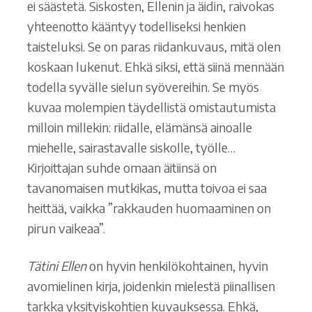
ei säästetä. Siskosten, Ellenin ja äidin, raivokas
yhteenotto kääntyy todelliseksi henkien
taisteluksi. Se on paras riidankuvaus, mitä olen
koskaan lukenut. Ehkä siksi, että siinä mennään
todella syvälle sielun syövereihin. Se myös
kuvaa molempien täydellistä omistautumista
milloin millekin: riidalle, elämänsä ainoalle
miehelle, sairastavalle siskolle, työlle…
Kirjoittajan suhde omaan äitiinsä on
tavanomaisen mutkikas, mutta toivoa ei saa
heittää, vaikka ”rakkauden huomaaminen on
pirun vaikeaa”.
Tätini Ellen
on hyvin henkilökohtainen, hyvin
avomielinen kirja, joidenkin mielestä piinallisen
tarkka yksityiskohtien kuvauksessa. Ehkä,