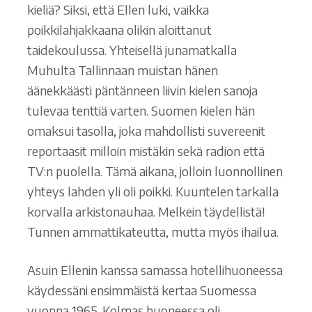
kieliä? Siksi, että Ellen luki, vaikka
poikkilahjakkaana olikin aloittanut
taidekoulussa. Yhteisellä junamatkalla
Muhulta Tallinnaan muistan hänen
äänekkäästi päntänneen liivin kielen sanoja
tulevaa tenttiä varten. Suomen kielen hän
omaksui tasolla, joka mahdollisti suvereenit
reportaasit milloin mistäkin sekä radion että
TV:n puolella. Tämä aikana, jolloin luonnollinen
yhteys lahden yli oli poikki. Kuuntelen tarkalla
korvalla arkistonauhaa. Melkein täydellistä!
Tunnen ammattikateutta, mutta myös ihailua.
Asuin Ellenin kanssa samassa hotellihuoneessa
käydessäni ensimmäistä kertaa Suomessa
vuonna 1965. Kolmas huoneessa oli