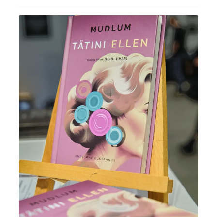
Ostoskori
Tilaus- ja sopimusehdot sekä tietosuojaseloste
Saavutettavuusseloste