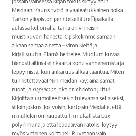
Jossain vaiheessa kirjan fokus siirtyy äitiin,
Meidaan. Kaunis tyttö ja vaaleatukkainen poika
Tarton yliopiston perinteisellä treffipaikalla
aulassa kellon alla: tämä on viimeisin
muistikuvani hänestä. Opiskelimme samaan
aikaan samaa ainetta – viron kieltä ja
kirjallisuutta. Elämä heittelee. Mudlum kuvaa
hienosti äitinsä elinkaarta kohti vanhenemista ja
leppymistä, kun ankaruus alkaa taantua. Miten
tunnistettavaa! Niin meidän käy: aina samat
ruoat, ja
hapukoor
, joka on ehdoton juttu!
Kirjoittaja uumoilee itsekin tulevansa sellaiseksi,
silloin joskus. Jos voisin, kertoisin Meidalle, että
minullekin on kaupattu hirmukallista Lux-
pölynimuria ja että lepopäivän ratoksi löytyy
myös yhteinen korttipeli. Ruvetaan vain