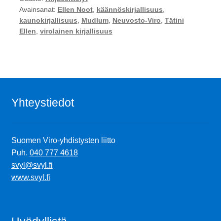
Avainsanat:
Ellen Noot
,
käännöskirjallisuus
,
kaunokirjallisuus
,
Mudlum
,
Neuvosto-Viro
,
Tätini
Ellen
,
virolainen kirjallisuus
Yhteystiedot
Suomen Viro-yhdistysten liitto
Puh.
040 777 4618
svyl@svyl.fi
www.svyl.fi