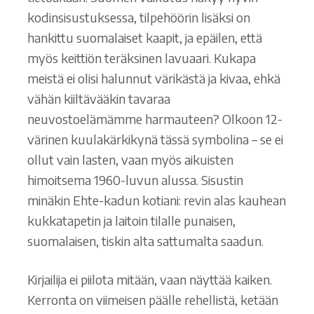
kodinsisustuksessa, tilpehöörin lisäksi on
hankittu suomalaiset kaapit, ja epäilen, että
myös keittiön teräksinen lavuaari. Kukapa
meistä ei olisi halunnut värikästä ja kivaa, ehkä
vähän kiiltävääkin tavaraa
neuvostoelämämme harmauteen? Olkoon 12-
värinen kuulakärkikynä tässä symbolina – se ei
ollut vain lasten, vaan myös aikuisten
himoitsema 1960-luvun alussa. Sisustin
minäkin Ehte-kadun kotiani: revin alas kauhean
kukkatapetin ja laitoin tilalle punaisen,
suomalaisen, tiskin alta sattumalta saadun.
Kirjailija ei piilota mitään, vaan näyttää kaiken.
Kerronta on viimeisen päälle rehellistä, ketään