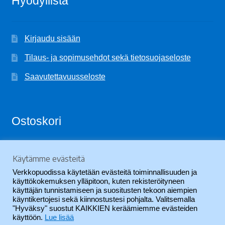
Hyödyllistä
Kirjaudu sisään
Tilaus- ja sopimusehdot sekä tietosuojaseloste
Saavutettavuusseloste
Ostoskori
Käytämme evästeitä
Ostoskori on tyhjä.
Verkkopuodissa käytetään evästeitä toiminnallisuuden ja
käyttökokemuksen ylläpitoon, kuten rekisteröityneen
käyttäjän tunnistamiseen ja suositusten tekoon aiempien
käyntikertojesi sekä kiinnostustesi pohjalta. Valitsemalla
"Hyväksy" suostut KAIKKIEN keräämiemme evästeiden
käyttöön.
Lue lisää