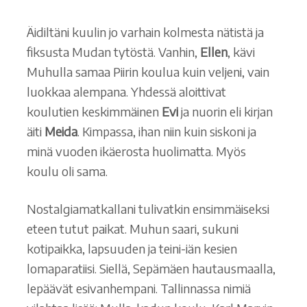
Äidiltäni kuulin jo varhain kolmesta nätistä ja
fiksusta Mudan tytöstä. Vanhin,
Ellen
, kävi
Muhulla samaa Piirin koulua kuin veljeni, vain
luokkaa alempana. Yhdessä aloittivat
koulutien keskimmäinen
Evi
ja nuorin eli kirjan
äiti
Meida
. Kimpassa, ihan niin kuin siskoni ja
minä vuoden ikäerosta huolimatta. Myös
koulu oli sama.
Nostalgiamatkallani tulivatkin ensimmäiseksi
eteen tutut paikat. Muhun saari, sukuni
kotipaikka, lapsuuden ja teini-iän kesien
lomaparatiisi. Siellä, Sepämäen hautausmaalla,
lepäävät esivanhempani. Tallinnassa nimiä