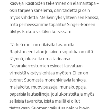
kasveja. Käsitöiden tekeminen on elämäntapa –
osin tarpeen sanelema, osin taidetta ja osin
myös viihdettä. Melkein yks yhteen sen kanssa,
mitä perheessämme tapahtui! Singer-koneen
tikitys kaikuu vieläkin korvissani.
Tärkeä rooli on erilaisilla tavaroilla.
Rapistuneen talon jokainen sopukka on niitä
täynnä, jokaisella oma tarinansa.
Tavarakerrostumien esineet kuvataan
viimeistä yksityiskohtaa myöten. Ellen on
tuonut Suomesta monenkirjavia lankoja,
maljakoita, muovipusseja, munakuppeja,
paperisia lautasliinoja, joulukoristeita ja myös
sellaisia tavaroita, joista meillä ei ollut
tietoakaan. Suomen vaikutus näkyy hyvin