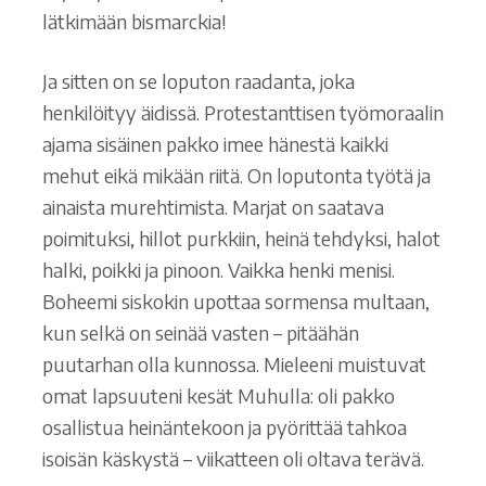
lätkimään bismarckia!
Ja sitten on se loputon raadanta, joka
henkilöityy äidissä. Protestanttisen työmoraalin
ajama sisäinen pakko imee hänestä kaikki
mehut eikä mikään riitä. On loputonta työtä ja
ainaista murehtimista. Marjat on saatava
poimituksi, hillot purkkiin, heinä tehdyksi, halot
halki, poikki ja pinoon. Vaikka henki menisi.
Boheemi siskokin upottaa sormensa multaan,
kun selkä on seinää vasten – pitäähän
puutarhan olla kunnossa. Mieleeni muistuvat
omat lapsuuteni kesät Muhulla: oli pakko
osallistua heinäntekoon ja pyörittää tahkoa
isoisän käskystä – viikatteen oli oltava terävä.