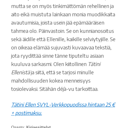
mutta se on myös tinkimättömän rehellinen ja
aito eikä muistuta lainkaan monia muodikkaita
avautumisia, joista usein jää epämääräisen
tahmea olo. Päinvastoin. Se on kunnianosoitus
sekä äidille että Ellenille, kaikille selviytyjille. Se
on oikeaa elämää sujuvasti kuvaavaa tekstiä,
jota ryydittää sinne tänne tiputeltu asiaan
kuuluva sarkasmi. Olen kiitollinen
Tätini
Ellenistä
ja siitä, että se tarjosi minulle
mahdollisuuden kokea menneisyys
tosiolevaksi. Sitähän déjà-vu tarkoittaa.
Tätini Ellen SVYL-Verkkopuodissa hintaan 25 €
+ postimaksu.
Osasto:
Kirjaesittelyt