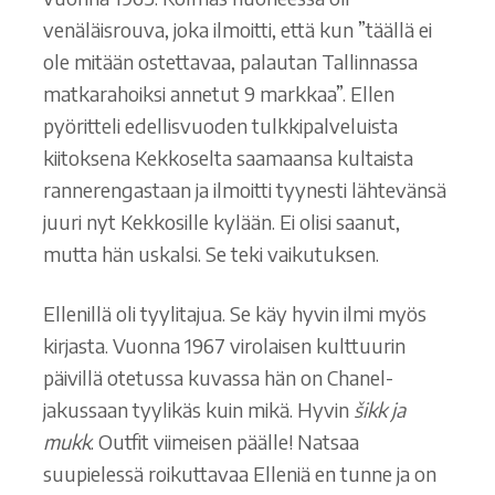
venäläisrouva, joka ilmoitti, että kun ”täällä ei
ole mitään ostettavaa, palautan Tallinnassa
matkarahoiksi annetut 9 markkaa”. Ellen
pyöritteli edellisvuoden tulkkipalveluista
kiitoksena Kekkoselta saamaansa kultaista
rannerengastaan ja ilmoitti tyynesti lähtevänsä
juuri nyt Kekkosille kylään. Ei olisi saanut,
mutta hän uskalsi. Se teki vaikutuksen.
Ellenillä oli tyylitajua. Se käy hyvin ilmi myös
kirjasta. Vuonna 1967 virolaisen kulttuurin
päivillä otetussa kuvassa hän on Chanel-
jakussaan tyylikäs kuin mikä. Hyvin
šikk ja
mukk
. Outfit viimeisen päälle! Natsaa
suupielessä roikuttavaa Elleniä en tunne ja on