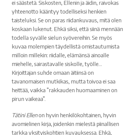
ei säästetä. Siskosten, Ellenin ja äidin, raivokas
yhteenotto kääntyy todelliseksi henkien
taisteluksi. Se on paras riidankuvaus, mitä olen
koskaan lukenut. Ehkä siksi, että siinä mennään
todella syvälle sielun syövereihin. Se myös
kuvaa molempien täydellistä omistautumista
milloin millekin: riidalle, elämänsä ainoalle
miehelle, sairastavalle siskolle, työlle…
Kirjoittajan suhde omaan äitiinsä on
tavanomaisen mutkikas, mutta toivoa ei saa
heittää, vaikka ”rakkauden huomaaminen on
pirun vaikeaa”.
Tätini Ellen
on hyvin henkilökohtainen, hyvin
avomielinen kirja, joidenkin mielestä piinallisen
tarkka yksityiskohtien kuvauksessa. Ehkä,