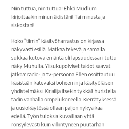
Niin tuttua, niin tuttua! Ehkä Mudlum
kirjoittaakin minun äidistäni! Tai minusta ja
siskostani!
Koko ”tiimin” käsityöharrastus on kirjassa
näkyvästi esillä. Matkaa tekevä ja samalla
sukkaa kutova emäntä oli lapsuudessani tuttu
näky Muhulla. Ylisukupolviset taidot saavat
jatkoa: radio- ja tv-persoona Ellen osoittautuu
käsistään käteväksi boheemin ja käsityöläisen
yhdistelmäksi. Kirjailija itsekin tykkää huristella
tädin vanhalla ompelukoneella. Kierrätyksessä
ja uusiokäytössä ollaan paljon nykyaikaa
edellä. Työn tuloksia kuvaillaan yhtä
rönsyilevästi kuin villiintyneen puutarhan