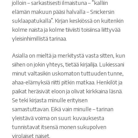
jolloin – sarkastisesti ilmaistuna – ”kalliin
elämän makuun pääsi halvalla – Snickersin
suklaapatukalla”. Kirjan keskiössä on kuitenkin
kolme naista ja kolme tiiviisti toisiinsa liittyvää
yleisinhimillistä tarinaa.
Asialla on mieltä ja merkitystä vasta sitten, kun
siihen on jokin yhteys, tietää kirjailija. Lukiessani
minut valtasikin uskomaton tuttuuden tunne,
ahaa-elämyksiä riitti pitkin matkaa. Henkilöt ja
paikat heräsivät eloon ja olivat kirkkaina läsnä.
Se teki kirjasta minulle erityisen
samastuttavan. Eikä vain minulle – tarinan
yleistävä voima on suuri: kuvauksesta
tunnistavat itsensä monen sukupolven
virolaiset naiset.