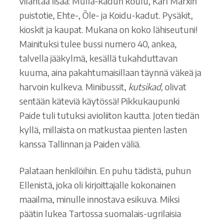
vilahtaa lisää: Mulla-kadun koulu, Karl Marxin
puistotie, Ehte-, Õle- ja Koidu-kadut. Pysäkit,
kioskit ja kaupat. Mukana on koko lähiseutuni!
Mainituksi tulee bussi numero 40, ankea,
talvella jääkylmä, kesällä tukahduttavan
kuuma, aina pakahtumaisillaan täynnä väkeä ja
harvoin kulkeva. Minibussit,
kutsikad,
olivat
sentään käteviä käytössä! Pikkukaupunki
Paide tuli tutuksi avioliiton kautta. Joten tiedän
kyllä, millaista on matkustaa pienten lasten
kanssa Tallinnan ja Paiden väliä.
Palataan henkilöihin. En puhu tädistä, puhun
Ellenistä, joka oli kirjoittajalle kokonainen
maailma, minulle innostava esikuva. Miksi
päätin lukea Tartossa suomalais-ugrilaisia