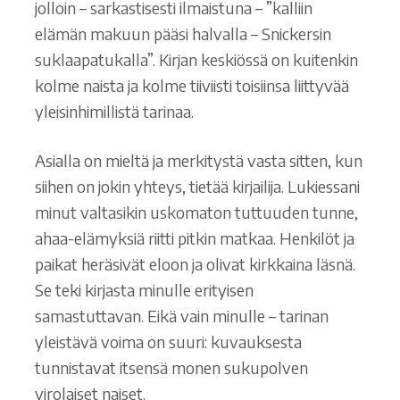
jolloin – sarkastisesti ilmaistuna – ”kalliin
elämän makuun pääsi halvalla – Snickersin
suklaapatukalla”. Kirjan keskiössä on kuitenkin
kolme naista ja kolme tiiviisti toisiinsa liittyvää
yleisinhimillistä tarinaa.
Asialla on mieltä ja merkitystä vasta sitten, kun
siihen on jokin yhteys, tietää kirjailija. Lukiessani
minut valtasikin uskomaton tuttuuden tunne,
ahaa-elämyksiä riitti pitkin matkaa. Henkilöt ja
paikat heräsivät eloon ja olivat kirkkaina läsnä.
Se teki kirjasta minulle erityisen
samastuttavan. Eikä vain minulle – tarinan
yleistävä voima on suuri: kuvauksesta
tunnistavat itsensä monen sukupolven
virolaiset naiset.