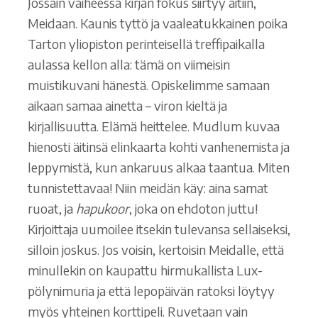
Jossain vaiheessa kirjan fokus siirtyy äitiin,
Meidaan. Kaunis tyttö ja vaaleatukkainen poika
Tarton yliopiston perinteisellä treffipaikalla
aulassa kellon alla: tämä on viimeisin
muistikuvani hänestä. Opiskelimme samaan
aikaan samaa ainetta – viron kieltä ja
kirjallisuutta. Elämä heittelee. Mudlum kuvaa
hienosti äitinsä elinkaarta kohti vanhenemista ja
leppymistä, kun ankaruus alkaa taantua. Miten
tunnistettavaa! Niin meidän käy: aina samat
ruoat, ja
hapukoor
, joka on ehdoton juttu!
Kirjoittaja uumoilee itsekin tulevansa sellaiseksi,
silloin joskus. Jos voisin, kertoisin Meidalle, että
minullekin on kaupattu hirmukallista Lux-
pölynimuria ja että lepopäivän ratoksi löytyy
myös yhteinen korttipeli. Ruvetaan vain