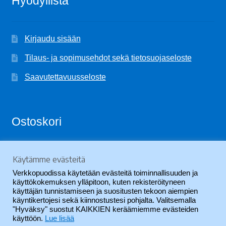
Hyödyllistä
Kirjaudu sisään
Tilaus- ja sopimusehdot sekä tietosuojaseloste
Saavutettavuusseloste
Ostoskori
Käytämme evästeitä
Ostoskori on tyhjä.
Verkkopuodissa käytetään evästeitä toiminnallisuuden ja
käyttökokemuksen ylläpitoon, kuten rekisteröityneen
käyttäjän tunnistamiseen ja suositusten tekoon aiempien
käyntikertojesi sekä kiinnostustesi pohjalta. Valitsemalla
"Hyväksy" suostut KAIKKIEN keräämiemme evästeiden
käyttöön.
Lue lisää