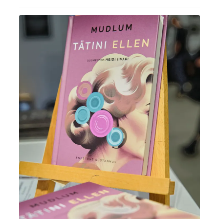
Ostoskori
Tilaus- ja sopimusehdot sekä tietosuojaseloste
Saavutettavuusseloste