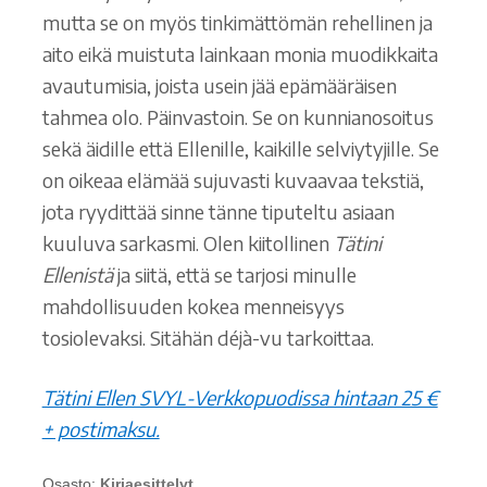
mutta se on myös tinkimättömän rehellinen ja
aito eikä muistuta lainkaan monia muodikkaita
avautumisia, joista usein jää epämääräisen
tahmea olo. Päinvastoin. Se on kunnianosoitus
sekä äidille että Ellenille, kaikille selviytyjille. Se
on oikeaa elämää sujuvasti kuvaavaa tekstiä,
jota ryydittää sinne tänne tiputeltu asiaan
kuuluva sarkasmi. Olen kiitollinen
Tätini
Ellenistä
ja siitä, että se tarjosi minulle
mahdollisuuden kokea menneisyys
tosiolevaksi. Sitähän déjà-vu tarkoittaa.
Tätini Ellen SVYL-Verkkopuodissa hintaan 25 €
+ postimaksu.
Osasto:
Kirjaesittelyt