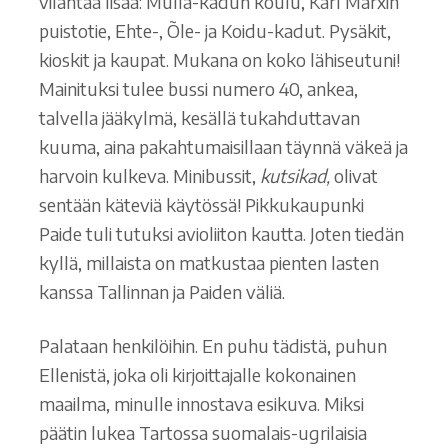
vilahtaa lisää: Mulla-kadun koulu, Karl Marxin
puistotie, Ehte-, Õle- ja Koidu-kadut. Pysäkit,
kioskit ja kaupat. Mukana on koko lähiseutuni!
Mainituksi tulee bussi numero 40, ankea,
talvella jääkylmä, kesällä tukahduttavan
kuuma, aina pakahtumaisillaan täynnä väkeä ja
harvoin kulkeva. Minibussit,
kutsikad,
olivat
sentään käteviä käytössä! Pikkukaupunki
Paide tuli tutuksi avioliiton kautta. Joten tiedän
kyllä, millaista on matkustaa pienten lasten
kanssa Tallinnan ja Paiden väliä.
Palataan henkilöihin. En puhu tädistä, puhun
Ellenistä, joka oli kirjoittajalle kokonainen
maailma, minulle innostava esikuva. Miksi
päätin lukea Tartossa suomalais-ugrilaisia