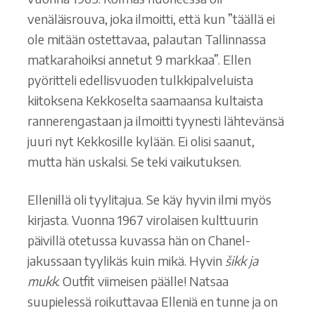
venäläisrouva, joka ilmoitti, että kun ”täällä ei
ole mitään ostettavaa, palautan Tallinnassa
matkarahoiksi annetut 9 markkaa”. Ellen
pyöritteli edellisvuoden tulkkipalveluista
kiitoksena Kekkoselta saamaansa kultaista
rannerengastaan ja ilmoitti tyynesti lähtevänsä
juuri nyt Kekkosille kylään. Ei olisi saanut,
mutta hän uskalsi. Se teki vaikutuksen.
Ellenillä oli tyylitajua. Se käy hyvin ilmi myös
kirjasta. Vuonna 1967 virolaisen kulttuurin
päivillä otetussa kuvassa hän on Chanel-
jakussaan tyylikäs kuin mikä. Hyvin
šikk ja
mukk
. Outfit viimeisen päälle! Natsaa
suupielessä roikuttavaa Elleniä en tunne ja on