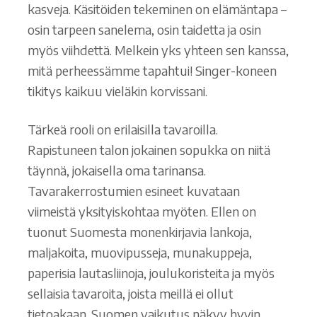
kasveja. Käsitöiden tekeminen on elämäntapa –
osin tarpeen sanelema, osin taidetta ja osin
myös viihdettä. Melkein yks yhteen sen kanssa,
mitä perheessämme tapahtui! Singer-koneen
tikitys kaikuu vieläkin korvissani.
Tärkeä rooli on erilaisilla tavaroilla.
Rapistuneen talon jokainen sopukka on niitä
täynnä, jokaisella oma tarinansa.
Tavarakerrostumien esineet kuvataan
viimeistä yksityiskohtaa myöten. Ellen on
tuonut Suomesta monenkirjavia lankoja,
maljakoita, muovipusseja, munakuppeja,
paperisia lautasliinoja, joulukoristeita ja myös
sellaisia tavaroita, joista meillä ei ollut
tietoakaan. Suomen vaikutus näkyy hyvin