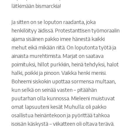
lätkimään bismarckia!
Ja sitten on se loputon raadanta, joka
henkilöityy äidissä. Protestanttisen työmoraalin
ajama sisäinen pakko imee hänestä kaikki
mehut eikä mikään riitä. On loputonta työtä ja
ainaista murehtimista. Marjat on saatava
poimituksi, hillot purkkiin, heinä tehdyksi, halot
halki, poikki ja pinoon. Vaikka henki menisi.
Boheemi siskokin upottaa sormensa multaan,
kun selkä on seinää vasten – pitäähän
puutarhan olla kunnossa. Mieleeni muistuvat
omat lapsuuteni kesät Muhulla: oli pakko
osallistua heinäntekoon ja pyörittää tahkoa
isoisän käskystä – viikatteen oli oltava terävä.