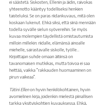
ei säästetä. Siskosten, Ellenin ja äidin, raivokas
yhteenotto kääntyy todelliseksi henkien
taisteluksi. Se on paras riidankuvaus, mitä olen
koskaan lukenut. Ehkä siksi, että siinä mennään
todella syvälle sielun syövereihin. Se myös
kuvaa molempien täydellistä omistautumista
milloin millekin: riidalle, elämänsä ainoalle
miehelle, sairastavalle siskolle, työlle…
Kirjoittajan suhde omaan äitiinsä on
tavanomaisen mutkikas, mutta toivoa ei saa
heittää, vaikka ”rakkauden huomaaminen on
pirun vaikeaa”.
Tätini Ellen
on hyvin henkilökohtainen, hyvin
avomielinen kirja, joidenkin mielestä piinallisen
tarkka yksityiskohtien kuvauksessa. Ehkä,