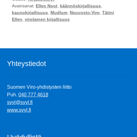
Avainsanat:
Ellen Noot
,
käännöskirjallisuus
,
kaunokirjallisuus
,
Mudlum
,
Neuvosto-Viro
,
Tätini
Ellen
,
virolainen kirjallisuus
Yhteystiedot
Suomen Viro-yhdistysten liitto
Puh.
040 777 4618
svyl@svyl.fi
www.svyl.fi