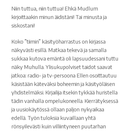
Niin tuttua, niin tuttua! Ehkä Mudlum
kirjoittaakin minun äidistäni! Tai minusta ja
siskostani!
Koko ”tiimin” käsityöharrastus on kirjassa
näkyvästi esillä. Matkaa tekevä ja samalla
sukkaa kutova emäntä oli lapsuudessani tuttu
näky Muhulla. Ylisukupolviset taidot saavat
jatkoa: radio- ja tv-persoona Ellen osoittautuu
käsistään käteväksi boheemin ja käsityöläisen
yhdistelmäksi. Kirjailija itsekin tykkää huristella
tädin vanhalla ompelukoneella. Kierrätyksessä
ja uusiokäytössä ollaan paljon nykyaikaa
edellä. Työn tuloksia kuvaillaan yhtä
rönsyilevästi kuin villiintyneen puutarhan