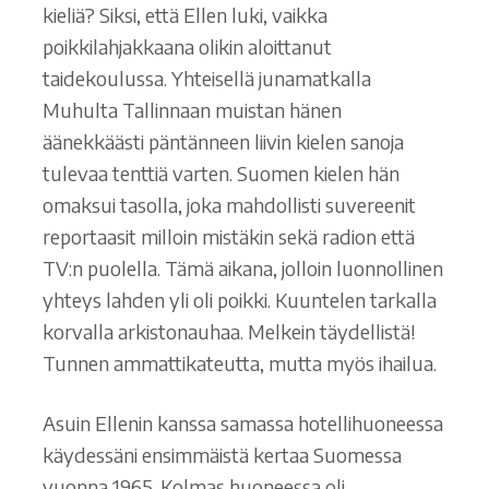
kieliä? Siksi, että Ellen luki, vaikka
poikkilahjakkaana olikin aloittanut
taidekoulussa. Yhteisellä junamatkalla
Muhulta Tallinnaan muistan hänen
äänekkäästi päntänneen liivin kielen sanoja
tulevaa tenttiä varten. Suomen kielen hän
omaksui tasolla, joka mahdollisti suvereenit
reportaasit milloin mistäkin sekä radion että
TV:n puolella. Tämä aikana, jolloin luonnollinen
yhteys lahden yli oli poikki. Kuuntelen tarkalla
korvalla arkistonauhaa. Melkein täydellistä!
Tunnen ammattikateutta, mutta myös ihailua.
Asuin Ellenin kanssa samassa hotellihuoneessa
käydessäni ensimmäistä kertaa Suomessa
vuonna 1965. Kolmas huoneessa oli