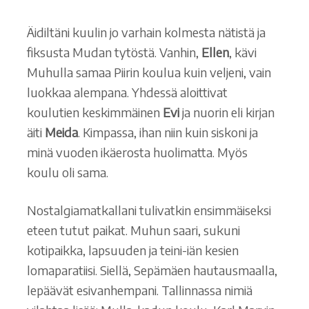
Äidiltäni kuulin jo varhain kolmesta nätistä ja
fiksusta Mudan tytöstä. Vanhin,
Ellen
, kävi
Muhulla samaa Piirin koulua kuin veljeni, vain
luokkaa alempana. Yhdessä aloittivat
koulutien keskimmäinen
Evi
ja nuorin eli kirjan
äiti
Meida
. Kimpassa, ihan niin kuin siskoni ja
minä vuoden ikäerosta huolimatta. Myös
koulu oli sama.
Nostalgiamatkallani tulivatkin ensimmäiseksi
eteen tutut paikat. Muhun saari, sukuni
kotipaikka, lapsuuden ja teini-iän kesien
lomaparatiisi. Siellä, Sepämäen hautausmaalla,
lepäävät esivanhempani. Tallinnassa nimiä