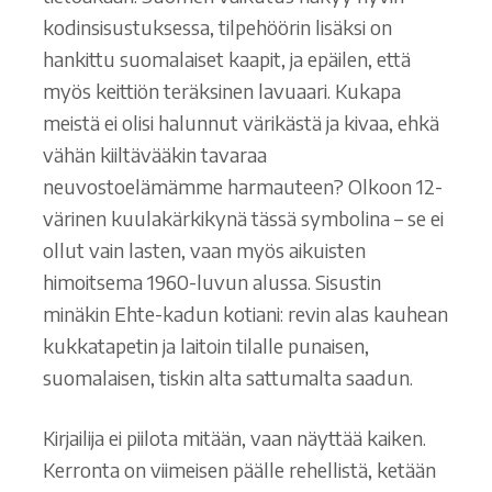
kodinsisustuksessa, tilpehöörin lisäksi on
hankittu suomalaiset kaapit, ja epäilen, että
myös keittiön teräksinen lavuaari. Kukapa
meistä ei olisi halunnut värikästä ja kivaa, ehkä
vähän kiiltävääkin tavaraa
neuvostoelämämme harmauteen? Olkoon 12-
värinen kuulakärkikynä tässä symbolina – se ei
ollut vain lasten, vaan myös aikuisten
himoitsema 1960-luvun alussa. Sisustin
minäkin Ehte-kadun kotiani: revin alas kauhean
kukkatapetin ja laitoin tilalle punaisen,
suomalaisen, tiskin alta sattumalta saadun.
Kirjailija ei piilota mitään, vaan näyttää kaiken.
Kerronta on viimeisen päälle rehellistä, ketään