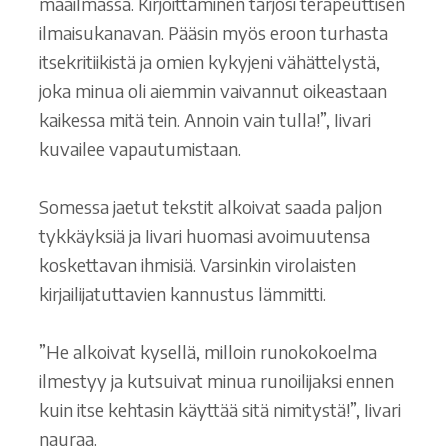
maailmassa. Kirjoittaminen tarjosi terapeuttisen
ilmaisukanavan. Pääsin myös eroon turhasta
itsekritiikistä ja omien kykyjeni vähättelystä,
joka minua oli aiemmin vaivannut oikeastaan
kaikessa mitä tein. Annoin vain tulla!”, Iivari
kuvailee vapautumistaan.
Somessa jaetut tekstit alkoivat saada paljon
tykkäyksiä ja Iivari huomasi avoimuutensa
koskettavan ihmisiä. Varsinkin virolaisten
kirjailijatuttavien kannustus lämmitti.
”He alkoivat kysellä, milloin runokokoelma
ilmestyy ja kutsuivat minua runoilijaksi ennen
kuin itse kehtasin käyttää sitä nimitystä!”, Iivari
nauraa.