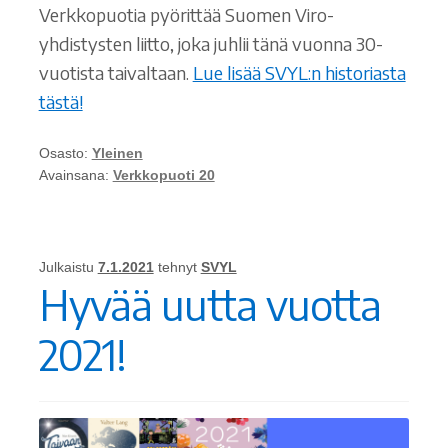
Verkkopuotia pyörittää Suomen Viro-
yhdistysten liitto, joka juhlii tänä vuonna 30-
vuotista taivaltaan.
Lue lisää SVYL:n historiasta
tästä!
Osasto:
Yleinen
Avainsana:
Verkkopuoti 20
Julkaistu
7.1.2021
tehnyt
SVYL
Hyvää uutta vuotta
2021!