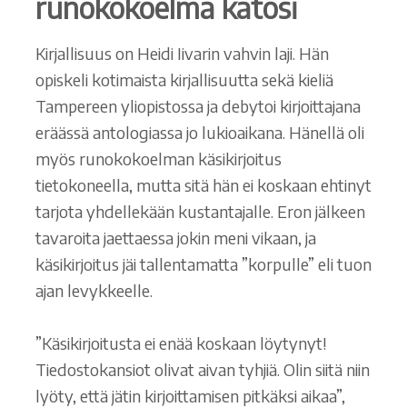
runokokoelma katosi
Kirjallisuus on Heidi Iivarin vahvin laji. Hän
opiskeli kotimaista kirjallisuutta sekä kieliä
Tampereen yliopistossa ja debytoi kirjoittajana
eräässä antologiassa jo lukioaikana. Hänellä oli
myös runokokoelman käsikirjoitus
tietokoneella, mutta sitä hän ei koskaan ehtinyt
tarjota yhdellekään kustantajalle. Eron jälkeen
tavaroita jaettaessa jokin meni vikaan, ja
käsikirjoitus jäi tallentamatta ”korpulle” eli tuon
ajan levykkeelle.
”Käsikirjoitusta ei enää koskaan löytynyt!
Tiedostokansiot olivat aivan tyhjiä. Olin siitä niin
lyöty, että jätin kirjoittamisen pitkäksi aikaa”,