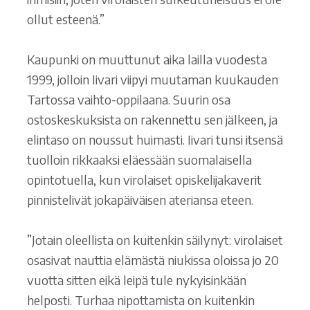
ollut esteenä.”
Kaupunki on muuttunut aika lailla vuodesta
1999, jolloin Iivari viipyi muutaman kuukauden
Tartossa vaihto-oppilaana. Suurin osa
ostoskeskuksista on rakennettu sen jälkeen, ja
elintaso on noussut huimasti. Iivari tunsi itsensä
tuolloin rikkaaksi eläessään suomalaisella
opintotuella, kun virolaiset opiskelijakaverit
pinnistelivät jokapäiväisen ateriansa eteen.
”Jotain oleellista on kuitenkin säilynyt: virolaiset
osasivat nauttia elämästä niukissa oloissa jo 20
vuotta sitten eikä leipä tule nykyisinkään
helposti. Turhaa nipottamista on kuitenkin