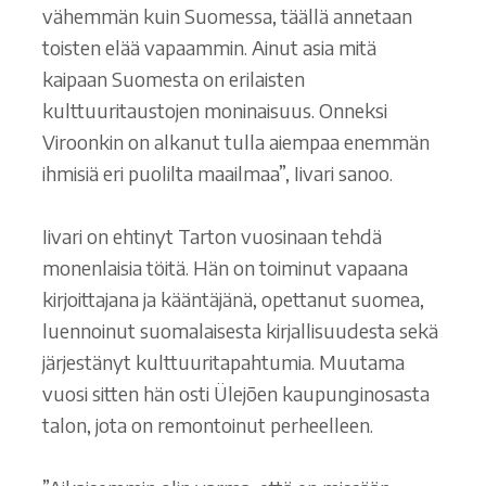
vähemmän kuin Suomessa, täällä annetaan
toisten elää vapaammin. Ainut asia mitä
kaipaan Suomesta on erilaisten
kulttuuritaustojen moninaisuus. Onneksi
Viroonkin on alkanut tulla aiempaa enemmän
ihmisiä eri puolilta maailmaa”, Iivari sanoo.
Iivari on ehtinyt Tarton vuosinaan tehdä
monenlaisia töitä. Hän on toiminut vapaana
kirjoittajana ja kääntäjänä, opettanut suomea,
luennoinut suomalaisesta kirjallisuudesta sekä
järjestänyt kulttuuritapahtumia. Muutama
vuosi sitten hän osti Ülejõen kaupunginosasta
talon, jota on remontoinut perheelleen.