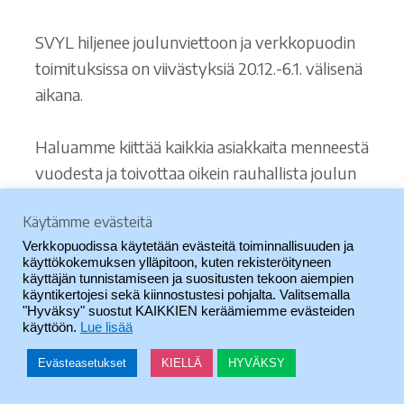
SVYL hiljenee joulunviettoon ja verkkopuodin
toimituksissa on viivästyksiä 20.12.-6.1. välisenä
aikana.
Haluamme kiittää kaikkia asiakkaita menneestä
vuodesta ja toivottaa oikein rauhallista joulun
aikaa!
Käytämme evästeitä
Osasto:
Yleinen
Verkkopuodissa käytetään evästeitä toiminnallisuuden ja
käyttökokemuksen ylläpitoon, kuten rekisteröityneen
Avainsana:
joulu
käyttäjän tunnistamiseen ja suositusten tekoon aiempien
käyntikertojesi sekä kiinnostustesi pohjalta. Valitsemalla
"Hyväksy" suostut KAIKKIEN keräämiemme evästeiden
käyttöön.
Lue lisää
Julkaistu
2.12.2020
tehnyt
SVYL
Evästeasetukset
KIELLÄ
HYVÄKSY
Tilaukset 15.12.
0
Haku
Etsi: