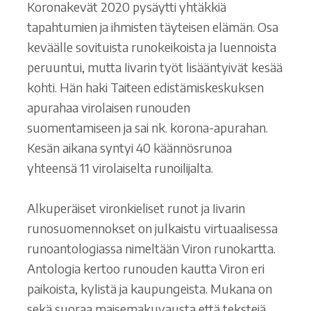
Koronakevät 2020 pysäytti yhtäkkiä
tapahtumien ja ihmisten täyteisen elämän. Osa
keväälle sovituista runokeikoista ja luennoista
peruuntui, mutta Iivarin työt lisääntyivät kesää
kohti. Hän haki Taiteen edistämiskeskuksen
apurahaa virolaisen runouden
suomentamiseen ja sai nk. korona-apurahan.
Kesän aikana syntyi 40 käännösrunoa
yhteensä 11 virolaiselta runoilijalta.
Alkuperäiset vironkieliset runot ja Iivarin
runosuomennokset on julkaistu virtuaalisessa
runoantologiassa nimeltään Viron runokartta.
Antologia kertoo runouden kautta Viron eri
paikoista, kylistä ja kaupungeista. Mukana on
sekä suoraa maisemakuvausta että tekstejä,