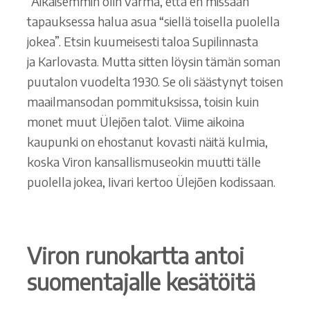
”Aikaisemmin olin varma, että en missään
tapauksessa halua asua “siellä toisella puolella
jokea”. Etsin kuumeisesti taloa Supilinnasta
ja Karlovasta. Mutta sitten löysin tämän soman
puutalon vuodelta 1930. Se oli säästynyt toisen
maailmansodan pommituksissa, toisin kuin
monet muut Ülejõen talot. Viime aikoina
kaupunki on ehostanut kovasti näitä kulmia,
koska Viron kansallismuseokin muutti tälle
puolella jokea, Iivari kertoo Ülejõen kodissaan.
Viron runokartta antoi
suomentajalle kesätöitä