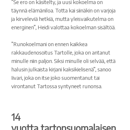
”Se ero on käsitelty, ja uusi kokoelma on
täynnä elämäniloa. Totta kai siinäkin on varjoja
ja kirveleviä hetkiä, mutta yleisvaikutelma on
energinen”, Heidi valottaa kokoelman sisältöä.
”Runokoelmani on ennen kaikkea
rakkaudenosoitus Tartolle, joka on antanut
minulle niin paljon. Siksi minulle oli selvää, että
halusin julkaista kirjani kaksikielisenä”, sanoo
Iivari, joka on itse joko suomentanut tai
virontanut Tartossa syntyneet runonsa.
14
vuotta tartonsuomalaisen