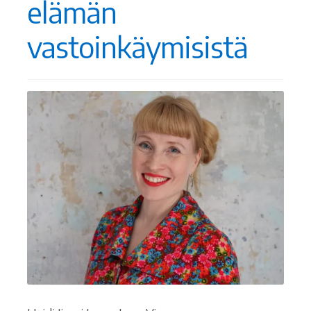
elämän
Ostoskori
vastoinkäymisistä
Tilaus- ja sopimusehdot sekä tietosuojaseloste
Saavutettavuusseloste