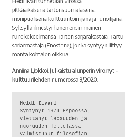
Heidi Iivari tunnetaan Virossa
pitkäaikaisena tartonsuomalaisena,
monipuolisena kulttuuritoimijana ja runoilijana.
Syksyllä ilmestyi hänen ensimmäinen
runokokoelmansa Tarton sarjarakastaja. Tartu
sariarmastaja (Enostone), jonka syntyyn liittyy
monta kohtalon oikkua.
Anniina Ljokkoi. Julkaistu alunperin viro.nyt -
kulttuurilehden numerossa 3/2020.
Heidi Iivari
Syntynyt 1974 Espoossa, 
viettänyt lapsuuden ja 
nuoruuden Hollolassa 

Valmistunut filosofian 