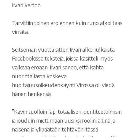
Iivari kertoo.
Tarvittiin toinen ero ennen kuin runo alkoi taas
virrata.
Seitsemän vuotta sitten Iivari alkoi julkaista
Facebookissa tekstejä, joissa käsitteli myös
vaikeaa eroaan. Iivari sanoo, että kahta
nuorinta lasta koskeva
huoltajuusoikeudenkäynti Virossa oli viedä
hänen henkensä.
”Kävin tuolloin läpi totaalisen identiteettikriisin
ja jouduin miettimään uusiksi roolini äitinä ja
naisena ja ylipäätään tehtäväni tässä