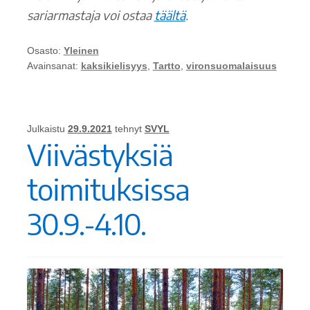
sariarmastaja voi ostaa
täältä
.
Osasto:
Yleinen
Avainsanat:
kaksikielisyys
,
Tartto
,
vironsuomalaisuus
Julkaistu
29.9.2021
tehnyt
SVYL
Viivästyksiä
toimituksissa
30.9.-4.10.