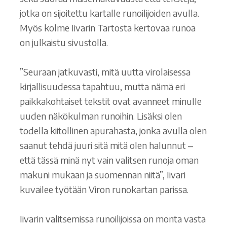
jotka on sijoitettu kartalle runoilijoiden avulla.
Myös kolme Iivarin Tartosta kertovaa runoa
on julkaistu sivustolla.
”Seuraan jatkuvasti, mitä uutta virolaisessa
kirjallisuudessa tapahtuu, mutta nämä eri
paikkakohtaiset tekstit ovat avanneet minulle
uuden näkökulman runoihin. Lisäksi olen
todella kiitollinen apurahasta, jonka avulla olen
saanut tehdä juuri sitä mitä olen halunnut ‒
että tässä minä nyt vain valitsen runoja oman
makuni mukaan ja suomennan niitä”, Iivari
kuvailee työtään Viron runokartan parissa.
Iivarin valitsemissa runoilijoissa on monta vasta