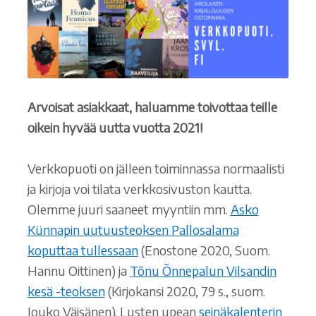
Arvoisat asiakkaat, haluamme toivottaa teille
oikein hyvää uutta vuotta 2021!
Verkkopuoti on jälleen toiminnassa normaalisti
ja kirjoja voi tilata verkkosivuston kautta.
Olemme juuri saaneet myyntiin mm.
Asko
Künnapin uutuusteoksen Pallosalama
koputtaa tullessaan
(Enostone 2020, Suom.
Hannu Oittinen) ja
Tõnu Õnnepalun Vilsandin
kesä -teoksen
(Kirjokansi 2020, 79 s., suom.
Jouko Väisänen). Lusten upean
seinäkalenterin