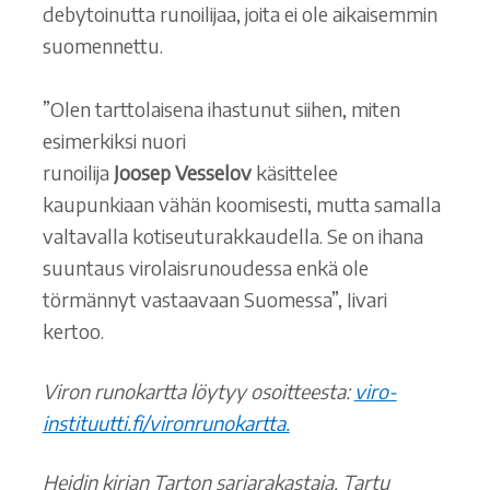
debytoinutta runoilijaa, joita ei ole aikaisemmin
suomennettu.
”Olen tarttolaisena ihastunut siihen, miten
esimerkiksi nuori
runoilija
Joosep Vesselov
käsittelee
kaupunkiaan vähän koomisesti, mutta samalla
valtavalla kotiseuturakkaudella. Se on ihana
suuntaus virolaisrunoudessa enkä ole
törmännyt vastaavaan Suomessa”, Iivari
kertoo.
Viron runokartta löytyy osoitteesta:
viro-
instituutti.fi/vironrunokartta.
Heidin kirjan Tarton sarjarakastaja. Tartu