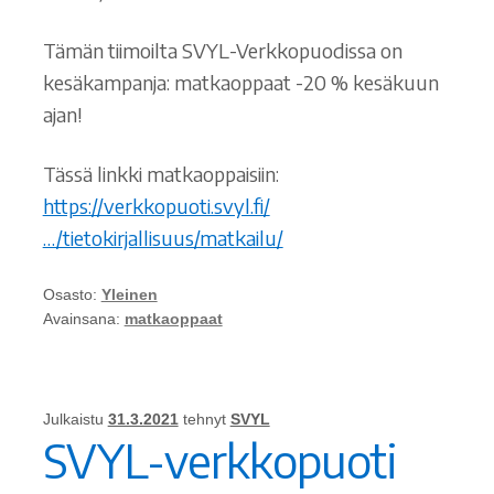
Tämän tiimoilta SVYL-Verkkopuodissa on
kesäkampanja: matkaoppaat -20 % kesäkuun
ajan!
Tässä linkki matkaoppaisiin:
https://verkkopuoti.svyl.fi/
…/tietokirjallisuus/matkailu/
Osasto:
Yleinen
Avainsana:
matkaoppaat
Julkaistu
31.3.2021
tehnyt
SVYL
SVYL-verkkopuoti