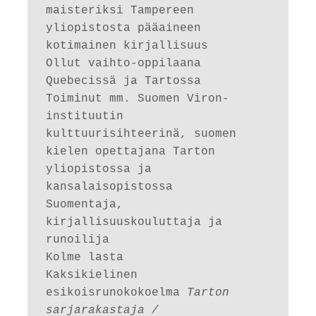
maisteriksi Tampereen 
yliopistosta pääaineen 
kotimainen kirjallisuus 

Ollut vaihto-oppilaana 
Quebecissä ja Tartossa

Toiminut mm. Suomen Viron-
instituutin 
kulttuurisihteerinä, suomen 
kielen opettajana Tarton 
yliopistossa ja 
kansalaisopistossa  

Suomentaja, 
kirjallisuuskouluttaja ja 
runoilija

Kolme lasta 

Kaksikielinen 
esikoisrunokokoelma 
Tarton 
sarjarakastaja / 