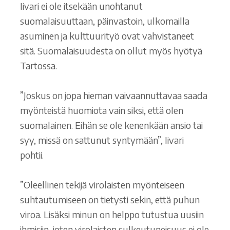
Iivari ei ole itsekään unohtanut
suomalaisuuttaan, päinvastoin, ulkomailla
asuminen ja kulttuurityö ovat vahvistaneet
sitä. Suomalaisuudesta on ollut myös hyötyä
Tartossa.
”Joskus on jopa hieman vaivaannuttavaa saada
myönteistä huomiota vain siksi, että olen
suomalainen. Eihän se ole kenenkään ansio tai
syy, missä on sattunut syntymään”, Iivari
pohtii.
”Oleellinen tekijä virolaisten myönteiseen
suhtautumiseen on tietysti sekin, että puhun
viroa. Lisäksi minun on helppo tutustua uusiin
ihmisiin, joten virolaisten sulkeutuneisuus ei ole