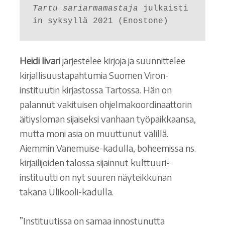
Tartu sariarmamastaja
 julkaisti
in syksyllä 2021 (Enostone) 
Heidi Iivari
järjestelee kirjoja ja suunnittelee
kirjallisuustapahtumia Suomen Viron-
instituutin kirjastossa Tartossa. Hän on
palannut vakituisen ohjelmakoordinaattorin
äitiysloman sijaiseksi vanhaan työpaikkaansa,
mutta moni asia on muuttunut välillä.
Aiemmin Vanemuise-kadulla, boheemissa ns.
kirjailijoiden talossa sijainnut kulttuuri-
instituutti on nyt suuren näyteikkunan
takana Ülikooli-kadulla.
”Instituutissa on samaa innostunutta