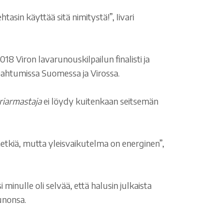
asin käyttää sitä nimitystä!”, Iivari
18 Viron lavarunouskilpailun finalisti ja
tapahtumissa Suomessa ja Virossa.
ariarmastaja
ei löydy kuitenkaan seitsemän
 hetkiä, mutta yleisvaikutelma on energinen”,
inulle oli selvää, että halusin julkaista
runonsa.