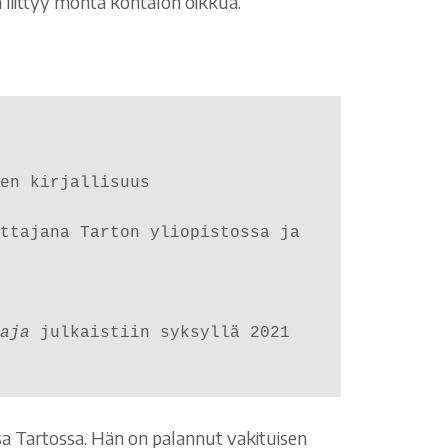
liittyy monta kohtalon oikkua.
en kirjallisuus 

ttajana Tarton yliopistossa ja 
aja
 julkaistiin syksyllä 2021 
ossa Tartossa. Hän on palannut vakituisen