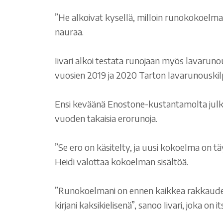
”He alkoivat kysellä, milloin runokokoelma i
nauraa.
Iivari alkoi testata runojaan myös lavarunou
vuosien 2019 ja 2020 Tarton lavarunouskilpai
Ensi keväänä Enostone-kustantamolta julk
vuoden takaisia erorunoja.
”Se ero on käsitelty, ja uusi kokoelma on tä
Heidi valottaa kokoelman sisältöä.
”Runokoelmani on ennen kaikkea rakkaudenosoi
kirjani kaksikielisenä”, sanoo Iivari, joka 