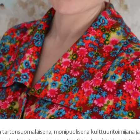
a tartonsuomalaisena, monipuolisena kulttuuritoimijana ja 