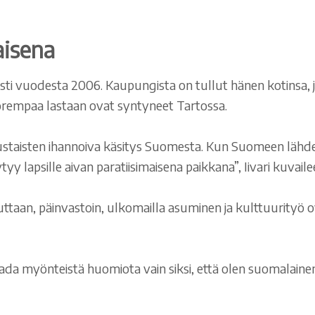
aisena
sesti vuodesta 2006. Kaupungista on tullut hänen kotinsa
orempaa lastaan ovat syntyneet Tartossa.
ustaisten ihannoiva käsitys Suomesta. Kun Suomeen lähde
yy lapsille aivan paratiisimaisena paikkana”, Iivari kuvaile
uuttaan, päinvastoin, ulkomailla asuminen ja kulttuurityö
da myönteistä huomiota vain siksi, että olen suomalainen.
.