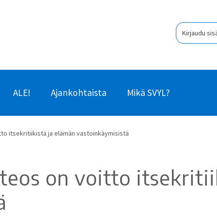
Kirjaudu sis
ALE!
Ajankohtaista
Mikä SVYL?
tto itsekritiikistä ja elämän vastoinkäymisistä
teos on voitto itsekriti
ä