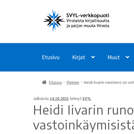
Siirry
Siirry
navigointiin
sisältöön
Etusivu
Kirjat
Muut
Etusivu
Yleinen
Heidi Iivarin runoteos on voi
Julkaistu
14.10.2021
tehnyt
SVYL
Heidi Iivarin runo
vastoinkäymisist