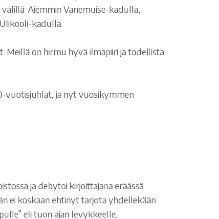
 välillä. Aiemmin Vanemuise-kadulla,
 Ülikooli-kadulla.
Meillä on hirmu hyvä ilmapiiri ja todellista
n 20-vuotisjuhlat, ja nyt vuosikymmen
pistossa ja debytoi kirjoittajana eräässä
än ei koskaan ehtinyt tarjota yhdellekään
rpulle” eli tuon ajan levykkeelle.