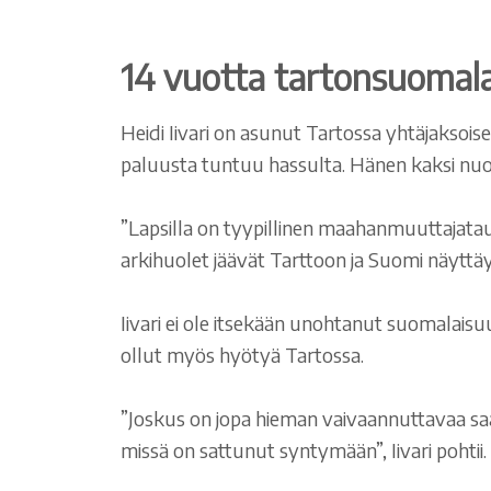
14 vuotta tartonsuomal
Heidi Iivari on asunut Tartossa yhtäjaksoi
paluusta tuntuu hassulta. Hänen kaksi nu
”Lapsilla on tyypillinen maahanmuuttajata
arkihuolet jäävät Tarttoon ja Suomi näyttäyt
Iivari ei ole itsekään unohtanut suomalais
ollut myös hyötyä Tartossa.
”Joskus on jopa hieman vaivaannuttavaa saa
missä on sattunut syntymään”, Iivari pohtii