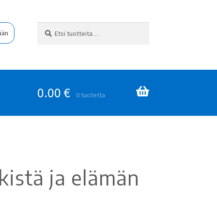
Etsi:
Haku
ään
0.00
€
0 tuotetta
ikistä ja elämän