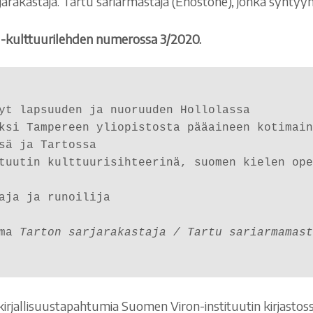
akastaja. Tartu sariarmastaja (Enostone), jonka syntyyn 
yt -kulttuurilehden numerossa 3/2020.
yt lapsuuden ja nuoruuden Hollolassa 

ksi Tampereen yliopistosta pääaineen kotimain
sä ja Tartossa

tuutin kulttuurisihteerinä, suomen kielen ope
aja ja runoilija

ma 
Tarton sarjarakastaja / Tartu sariarmamast
ee kirjallisuustapahtumia Suomen Viron-instituutin kirjast