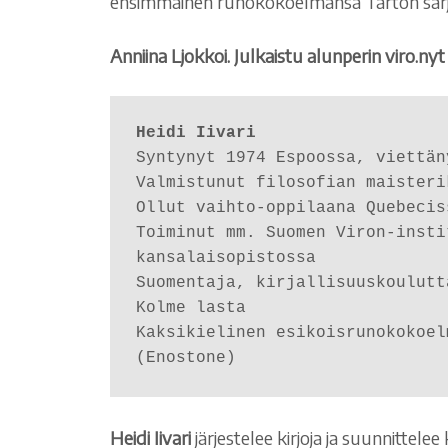
ensimmäinen runokokoelmansa Tarton sarjar
Anniina Ljokkoi. Julkaistu alunperin viro.n
Heidi Iivari
Syntynyt 1974 Espoossa, viettän
Valmistunut filosofian maisteri
Ollut vaihto-oppilaana Quebecis
Toiminut mm. Suomen Viron-insti
kansalaisopistossa  

Suomentaja, kirjallisuuskoulutt
Kolme lasta 

Kaksikielinen esikoisrunokokoel
(Enostone) 
Heidi Iivari
järjestelee kirjoja ja suunnittel