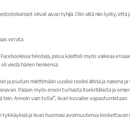
ostokansiot olivat aivan tyhjiä. Olin siitä niin lyöty, että jä
aas virrata.
a Facebookissa tekstejä, joissa käsitteli myös vaikeaa eroaan
oli viedä hänen henkensä.
iisin ja jouduin miettimään uusiksi roolini äitinä ja naisena
kanavan. Pääsin myös eroon turhasta itsekritiikistä ja omie
tein. Annoin vain tulla!”, Iivari kuvailee vapautumistaan.
n tykkäyksiä ja Iivari huomasi avoimuutensa koskettavan ih