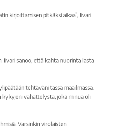
tin kirjoittamisen pitkäksi aikaa”, Iivari
. Iivari sanoo, että kahta nuorinta lasta
 ja ylipäätään tehtäväni tässä maailmassa.
n kykyjeni vähättelystä, joka minua oli
misiä. Varsinkin virolaisten