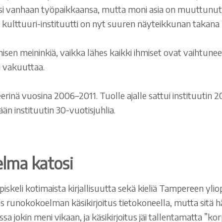
eksi vanhaan työpaikkaansa, mutta moni asia on muuttunut
nut kulttuuri-instituutti on nyt suuren näyteikkunan takana
en meininkiä, vaikka lähes kaikki ihmiset ovat vaihtuneet. 
ri vakuuttaa.
hteerinä vuosina 2006–2011. Tuolle ajalle sattui instituuti
 instituutin 30-vuotisjuhlia.
lma katosi
 opiskeli kotimaista kirjallisuutta sekä kieliä Tampereen ylio
ös runokokoelman käsikirjoitus tietokoneella, mutta sitä h
ssa jokin meni vikaan, ja käsikirjoitus jäi tallentamatta ”ko