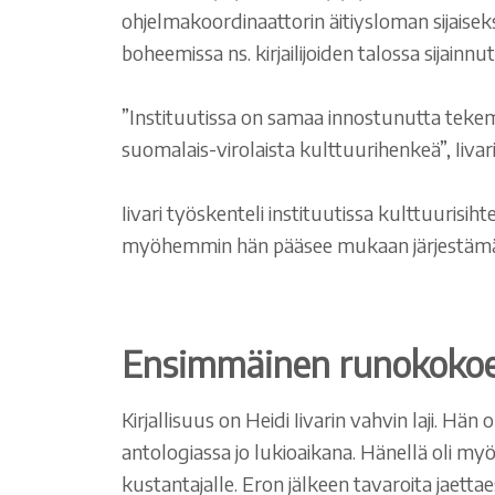
ohjelmakoordinaattorin äitiysloman sijais
boheemissa ns. kirjailijoiden talossa sijain
”Instituutissa on samaa innostunutta tekemis
suomalais-virolaista kulttuurihenkeä”, Iiva
Iivari työskenteli instituutissa kulttuurisi
myöhemmin hän pääsee mukaan järjestämään
Ensimmäinen runokokoe
Kirjallisuus on Heidi Iivarin vahvin laji. Hän
antologiassa jo lukioaikana. Hänellä oli my
kustantajalle. Eron jälkeen tavaroita jaettae