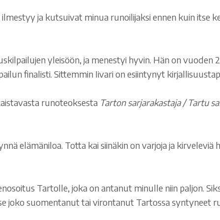
lmestyy ja kutsuivat minua runoilijaksi ennen kuin itse keht
skilpailujen yleisöön, ja menestyi hyvin. Hän on vuoden 20
lun finalisti. Sittemmin Iivari on esiintynyt kirjallisuus
aistavasta runoteoksesta
Tarton sarjarakastaja / Tartu s
ynnä elämäniloa. Totta kai siinäkin on varjoja ja kirveleviä
tus Tartolle, joka on antanut minulle niin paljon. Siksi m
on itse joko suomentanut tai virontanut Tartossa syntyneet 