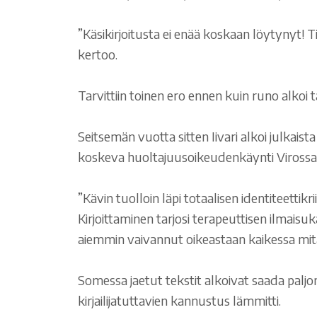
”Käsikirjoitusta ei enää koskaan löytynyt! Tied
kertoo.
Tarvittiin toinen ero ennen kuin runo alkoi t
Seitsemän vuotta sitten Iivari alkoi julkaist
koskeva huoltajuusoikeudenkäynti Virossa 
”Kävin tuolloin läpi totaalisen identiteettikr
Kirjoittaminen tarjosi terapeuttisen ilmaisu
aiemmin vaivannut oikeastaan kaikessa mitä 
Somessa jaetut tekstit alkoivat saada paljo
kirjailijatuttavien kannustus lämmitti.