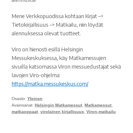
Mene Verkkopuodissa kohtaan Kirjat –>
Tietokirjallisuus –> Matkailu, niin löydät
alennuksessa olevat tuotteet.
Viro on hienosti esillä Helsingin
Messukeskuksessa, käy Matkamessujen
sivuilla katsomassa Viron messuedustajat sekä
lavojen Viro-ohjelma:
https://matka.messukeskus.com/
Osasto:
Yleinen
Avainsanat:
Helsingin Matkamessut
,
Matkamessut
,
matkaoppaat
,
virolainen kirjallisuus
,
Viron-matkailu