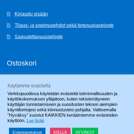
Kirjaudu sisään
Tilaus- ja sopimusehdot sekä tietosuojaseloste
Saavutettavuusseloste
Ostoskori
Käytämme evästeitä
Ostoskori on tyhjä.
Verkkopuodissa käytetään evästeitä toiminnallisuuden ja
käyttökokemuksen ylläpitoon, kuten rekisteröityneen
käyttäjän tunnistamiseen ja suositusten tekoon aiempien
käyntikertojesi sekä kiinnostustesi pohjalta. Valitsemalla
"Hyväksy" suostut KAIKKIEN keräämiemme evästeiden
käyttöön.
Lue lisää
© SVYL-Verkkopuoti 2026
.
Evästeasetukset
KIELLÄ
HYVÄKSY
0