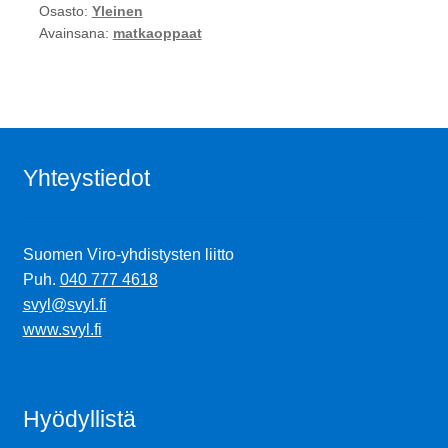
Osasto:
Yleinen
Avainsana:
matkaoppaat
Yhteystiedot
Suomen Viro-yhdistysten liitto
Puh.
040 777 4618
svyl@svyl.fi
www.svyl.fi
Hyödyllistä