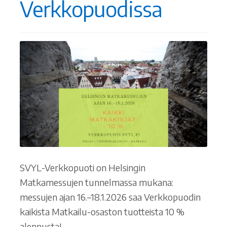
Verkkopuodissa
Ostoskori
Tilaus- ja sopimusehdot sekä tietosuojaseloste
Saavutettavuusseloste
SVYL-Verkkopuoti on Helsingin
Matkamessujen tunnelmassa mukana:
messujen ajan 16.–18.1.2026 saa Verkkopuodin
kaikista Matkailu-osaston tuotteista 10 %
alennusta!