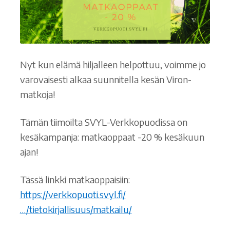
Nyt kun elämä hiljalleen helpottuu, voimme jo
varovaisesti alkaa suunnitella kesän Viron-
matkoja!
Tämän tiimoilta SVYL-Verkkopuodissa on
kesäkampanja: matkaoppaat -20 % kesäkuun
ajan!
Tässä linkki matkaoppaisiin:
https://verkkopuoti.svyl.fi/
…/tietokirjallisuus/matkailu/