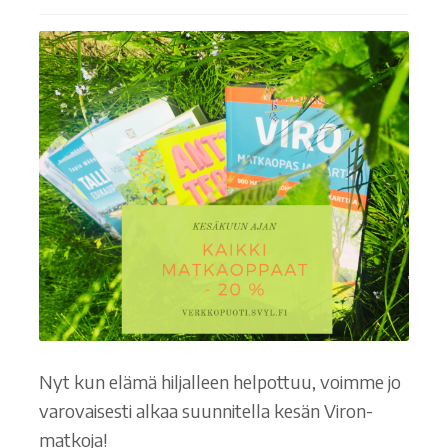
Ostoskori
Tilaus- ja sopimusehdot sekä tietosuojaseloste
Saavutettavuusseloste
Nyt kun elämä hiljalleen helpottuu, voimme jo
varovaisesti alkaa suunnitella kesän Viron-
matkoja!