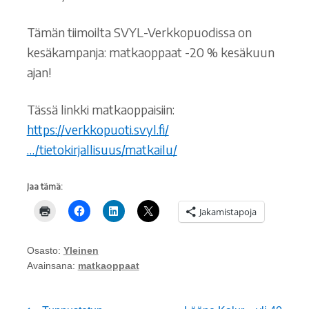
Tämän tiimoilta SVYL-Verkkopuodissa on
kesäkampanja: matkaoppaat -20 % kesäkuun
ajan!
Tässä linkki matkaoppaisiin:
https://verkkopuoti.svyl.fi/
…/tietokirjallisuus/matkailu/
Jaa tämä:
Jakamistapoja
Osasto:
Yleinen
Avainsana:
matkaoppaat