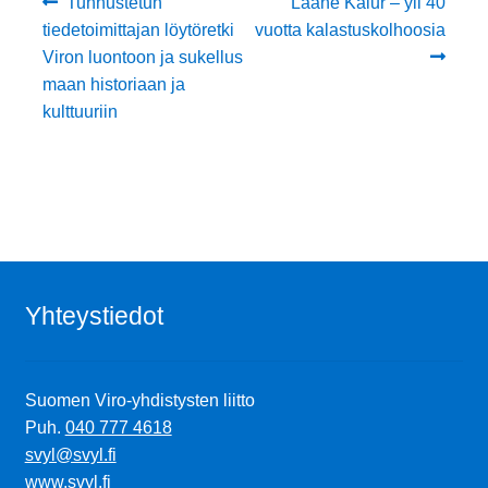
Artikkelien
Edellinen
Seuraava
Tunnustetun
Lääne Kalur – yli 40
artikkeli
artikkeli:
tiedetoimittajan löytöretki
vuotta kalastuskolhoosia
selaus
Viron luontoon ja sukellus
maan historiaan ja
kulttuuriin
Yhteystiedot
Suomen Viro-yhdistysten liitto
Puh.
040 777 4618
svyl@svyl.fi
www.svyl.fi