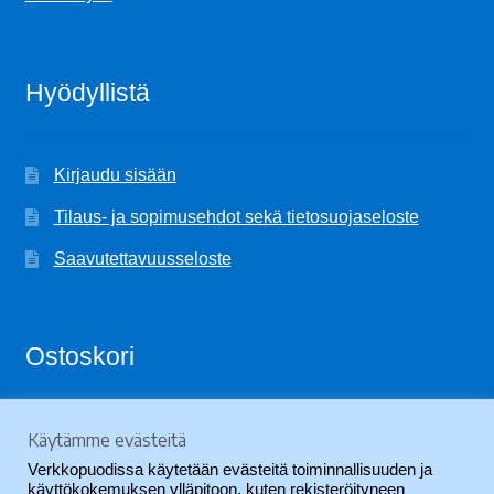
Hyödyllistä
Kirjaudu sisään
Tilaus- ja sopimusehdot sekä tietosuojaseloste
Saavutettavuusseloste
Ostoskori
Käytämme evästeitä
Ostoskori on tyhjä.
Verkkopuodissa käytetään evästeitä toiminnallisuuden ja
käyttökokemuksen ylläpitoon, kuten rekisteröityneen