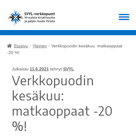
Siirry
Siirry
Valikko
navigointiin
sisältöön
Etusivu
Etusivu
Yleinen
Verkkopuodin kesäkuu: matkaoppaat
Laajen
-20 %!
Kirjat
alemm
tason
Laajen
Julkaistu
11.6.2021
tehnyt
SVYL
Muut
valikko
Verkkopuodin
alemm
tason
ALE!
kesäkuu:
valikko
Ajankohtaista
matkaoppaat -20
Mikä SVYL?
%!
Oma tili