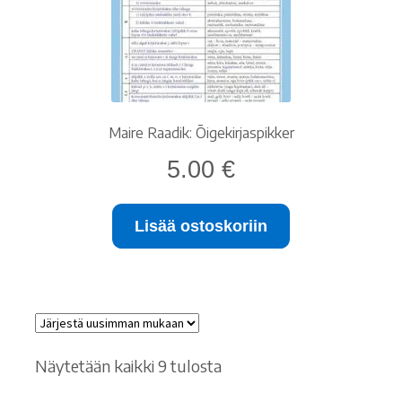
Maire Raadik: Õigekirjaspikker
5.00
€
Lisää ostoskoriin
Sorted
Näytetään kaikki 9 tulosta
by