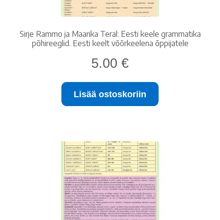
Sirje Rammo ja Maarika Teral: Eesti keele grammatika
põhireeglid. Eesti keelt võõrkeelena õppijatele
5.00
€
Lisää ostoskoriin