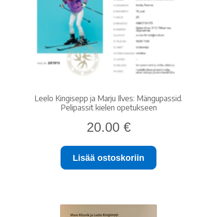
Kaunokirjallisuus
Historia ja elämäkerrat
Lastenkirjallisuus
Leelo Kingisepp ja Marju Ilves: Mängupassid.
Vironkielinen kirjallisuus
Pelipassit kielen opetukseen
Laajen
20.00
€
Muut
alemm
tason
ALE!
Lisää ostoskoriin
valikko
Ajankohtaista
Mikä SVYL?