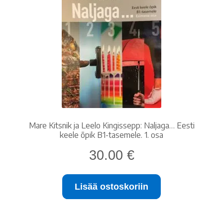
Oma tili
Ostoskori
Tilaus- ja sopimusehdot sekä tietosuojaseloste
Saavutettavuusseloste
Mare Kitsnik ja Leelo Kingissepp: Naljaga… Eesti
keele õpik B1-tasemele. 1. osa
30.00
€
Lisää ostoskoriin