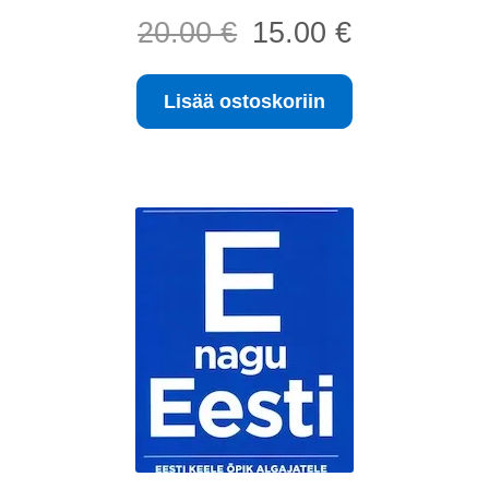
Alkuperäinen
Nykyinen
20.00
€
15.00
€
hinta
hinta
oli:
on:
Lisää ostoskoriin
20.00 €.
15.00 €.