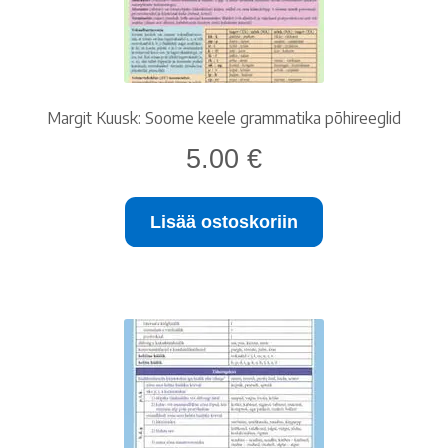
Margit Kuusk: Soome keele grammatika põhireeglid
5.00
€
Lisää ostoskoriin