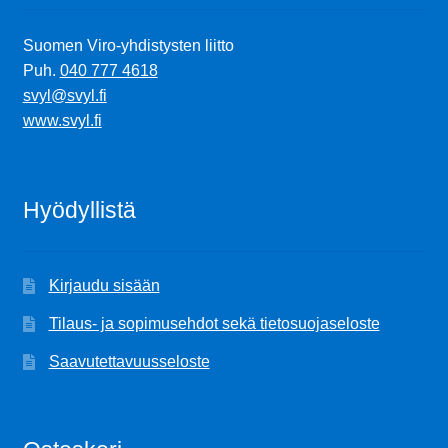
Suomen Viro-yhdistysten liitto
Puh.
040 777 4618
svyl@svyl.fi
www.svyl.fi
Hyödyllistä
Kirjaudu sisään
Tilaus- ja sopimusehdot sekä tietosuojaseloste
Saavutettavuusseloste