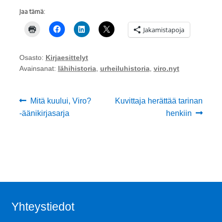
Jaa tämä:
Jakamistapoja
Osasto:
Kirjaesittelyt
Avainsanat:
lähihistoria
,
urheiluhistoria
,
viro.nyt
Artikkelien
Edellinen
Seuraava
Mitä kuului, Viro?
Kuvittaja herättää tarinan
artikkeli
artikkeli:
-äänikirjasarja
henkiin
selaus
Yhteystiedot