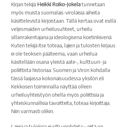
Kirjan tekijä
Heikki Roiko-Jokela
tunnetaan
myös muista suomalais-virolaisia aiheita
käsittelevistä kirjoistaan. Tällä kertaa ovat esillä
veljesmaiden urheilusuhteet, urheilu
sillanrakentajana ja ideologisena koetinkivenä.
Kuten tekijä itse toteaa, lajien ja tulosten kirjaus
ei ole teoksen pääteema, vaan urheilua
käsitellään osana yleistä aate-, kulttuuri- ja
poliittista historiaa. Suomen ja Viron kohdalla
tässä laajassa kokonaisuudessa yksilön eli
Kekkosen toiminnalla näyttää olleen
urheiluyhteistyön ohella myös poliittisia ja
yhteiskunnallisia tavoitteita, toteaa kirjoittaja.
Niin varmasti olikin.
Lajeja ja tuloksia ei silti unohdeta – niitä on