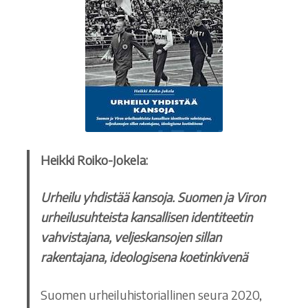
Ostoskori
Tilaus- ja sopimusehdot sekä tietosuojaseloste
Saavutettavuusseloste
Heikki Roiko-Jokela:
Urheilu yhdistää kansoja. Suomen ja Viron
urheilusuhteista kansallisen identiteetin
vahvistajana, veljeskansojen sillan
rakentajana, ideologisena koetinkivenä
Suomen urheiluhistoriallinen seura 2020,