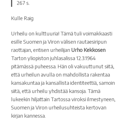
267 s.
Kulle Raig
Urheilu on kulttuuria! Tämä tuli voimakkaasti
esille Suomen ja Viron välisen rautaesiripun
raottajan, entisen urheilijan
Urho Kekkosen
Tarton yliopiston juhlasalissa 12.3.1964
pitämässä puheessa. Hän oli vakuuttunut siitä,
että urheilun avulla on mahdollista rakentaa
kansakuntaa ja kansallista identiteettiä, samoin
siitä, että urheilu yhdistää kansoja. Tämä
lukeekin hiljattain Tartossa viroksi ilmestyneen,
Suomen ja Viron urheilusuhteista kertovan
kirjan kannessa.