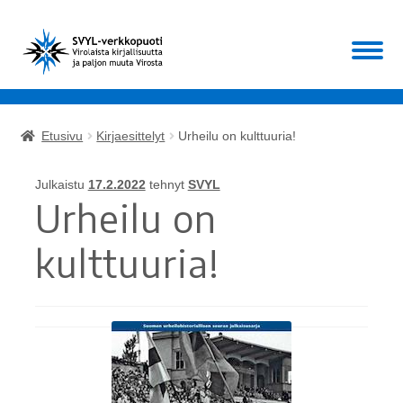
Siirry
Siirry
Valikko
navigointiin
sisältöön
Etusivu
Etusivu
Kirjaesittelyt
Urheilu on kulttuuria!
Laajen
Kirjat
alemm
Julkaistu
17.2.2022
tehnyt
SVYL
tason
Laajen
Urheilu on
Muut
valikko
alemm
tason
kulttuuria!
ALE!
valikko
Ajankohtaista
Mikä SVYL?
Oma tili