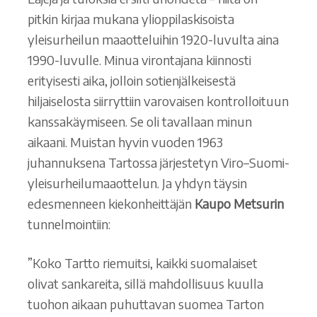
pitkin kirjaa mukana ylioppilaskisoista
yleisurheilun maaotteluihin 1920-luvulta aina
1990-luvulle. Minua virontajana kiinnosti
erityisesti aika, jolloin sotienjälkeisestä
hiljaiselosta siirryttiin varovaisen kontrolloituun
kanssakäymiseen. Se oli tavallaan minun
aikaani. Muistan hyvin vuoden 1963
juhannuksena Tartossa järjestetyn Viro–Suomi-
yleisurheilumaaottelun. Ja yhdyn täysin
edesmenneen kiekonheittäjän
Kaupo Metsurin
tunnelmointiin:
”Koko Tartto riemuitsi, kaikki suomalaiset
olivat sankareita, sillä mahdollisuus kuulla
tuohon aikaan puhuttavan suomea Tarton