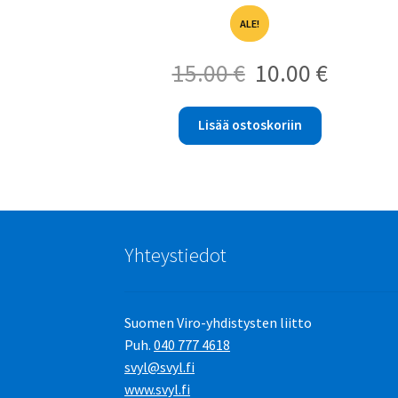
ALE!
Alkuperäinen
Nykyinen
15.00
€
10.00
€
hinta
hinta
oli:
on:
15.00 €.
10.00 €.
Lisää ostoskoriin
Yhteystiedot
Suomen Viro-yhdistysten liitto
Puh.
040 777 4618
svyl@svyl.fi
www.svyl.fi