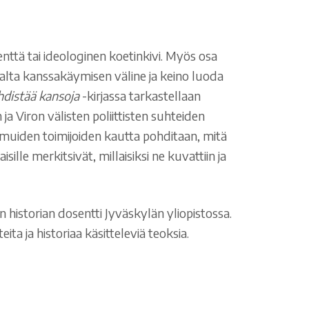
kenttä tai ideologinen koetinkivi. Myös osa
alta kanssakäymisen väline ja keino luoda
hdistää kansoja
-kirjassa tarkastellaan
a Viron välisten poliittisten suhteiden
a muiden toimijoiden kautta pohditaan, mitä
sille merkitsivät, millaisiksi ne kuvattiin ja
sen historian dosentti Jyväskylän yliopistossa.
ta ja historiaa käsitteleviä teoksia.