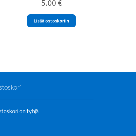
5.00
€
Lisää ostoskoriin
stoskori
toskori on tyhjä.