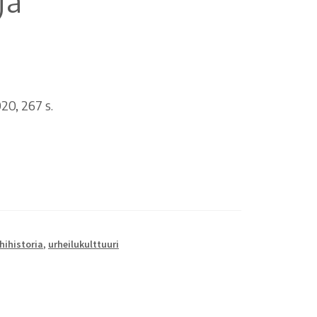
ja
20, 267 s.
hihistoria
,
urheilukulttuuri