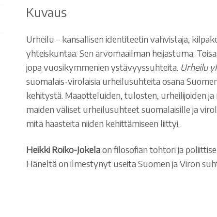
Kuvaus
Urheilu – kansallisen identiteetin vahvistaja, kilpa
yhteiskuntaa. Sen arvomaailman heijastuma. Toisa
jopa vuosikymmenien ystävyyssuhteita.
Urheilu y
suomalais-virolaisia urheilusuhteita osana Suomen j
kehitystä. Maaotteluiden, tulosten, urheilijoiden j
maiden väliset urheilusuhteet suomalaisille ja virolai
mitä haasteita niiden kehittämiseen liittyi.
Heikki Roiko-Jokela
on filosofian tohtori ja poliitti
Häneltä on ilmestynyt useita Suomen ja Viron suhtei