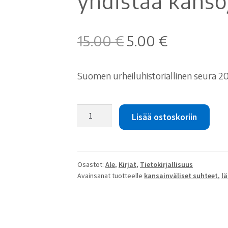
yhdistää kanso
Alkuperäinen
Nykyinen
15.00
€
5.00
€
hinta
hinta
oli:
on:
Suomen urheiluhistoriallinen seura 20
15.00 €.
5.00 €.
Heikki
Lisää ostoskoriin
Roiko-
Jokela:
Urheilu
yhdistää
Osastot:
Ale
,
Kirjat
,
Tietokirjallisuus
kansoja
Avainsanat tuotteelle
kansainväliset suhteet
,
lä
määrä