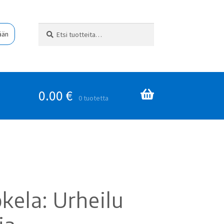
Etsi:
Haku
ään
0.00
€
0 tuotetta
kela: Urheilu