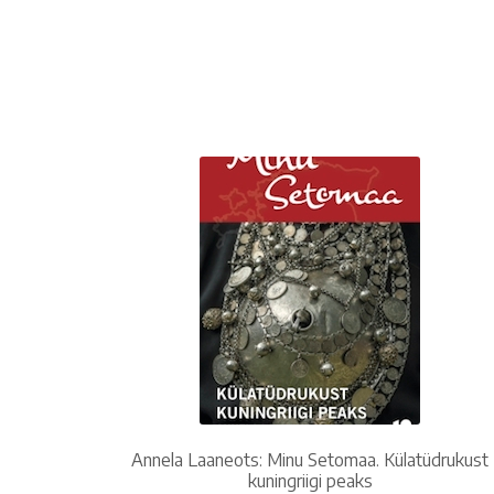
Annela Laaneots: Minu Setomaa. Külatüdrukust
kuningriigi peaks