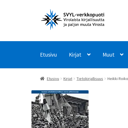
Siirry
Siirry
navigointiin
sisältöön
Etusivu
Kirjat
Muut
Etusivu
Kirjat
Tietokirjallisuus
Heikki Roiko