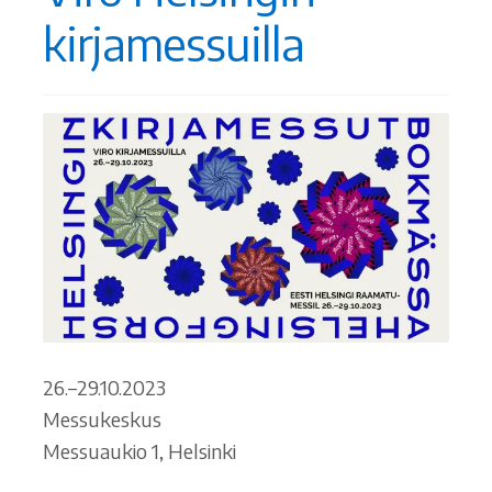
kirjamessuilla
Ostoskori
Tilaus- ja sopimusehdot sekä tietosuojaseloste
Saavutettavuusseloste
26.–29.10.2023
Messukeskus
Messuaukio 1, Helsinki