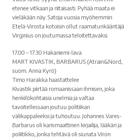
etenee vitkaan ja riitaisasti. Pyhää maata ei
vieläkään näy. Satoja vuosia myöhemmin
Etelä-Virosta kotoisin ollut raamatunkääntäjä
Virginius on joutumassa teloitettavaksi.
17.00 – 17.30 Hakaniemi-lava
MART KIVASTIK, BARBARUS (Atrain&Nord,
suom. Anna Kyrö)
Timo Harakka haastattelee
Kivastik piirtää romaanissaan ihmisen, joka
henkilökohtaisia unelmia ja valtaa
tavoitellessaan joutuu politiikan
välikappaleeksi ja tuhoutuu. Johannes Vares-
Barbarus oli karismaattinen kirjailija, lääkäri ja
poliitikko, jonka tehtävä oli siunata Viron