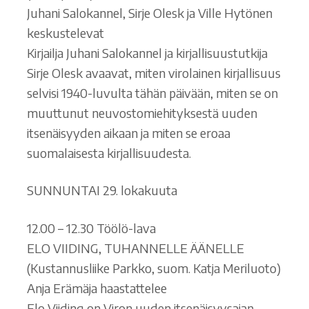
Juhani Salokannel, Sirje Olesk ja Ville Hytönen
keskustelevat
Kirjailja Juhani Salokannel ja kirjallisuustutkija
Sirje Olesk avaavat, miten virolainen kirjallisuus
selvisi 1940-luvulta tähän päivään, miten se on
muuttunut neuvostomiehityksestä uuden
itsenäisyyden aikaan ja miten se eroaa
suomalaisesta kirjallisuudesta.
SUNNUNTAI 29. lokakuuta
12.00 – 12.30 Töölö-lava
ELO VIIDING, TUHANNELLE ÄÄNELLE
(Kustannusliike Parkko, suom. Katja Meriluoto)
Anja Erämäja haastattelee
Elo Viiding on Viron uuden itsenäisyysajan