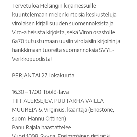
Tervetuloa Helsingin kirjamessuille
kuuntelemaan mielenkiintoisia keskusteluja
virolaisen kirjallisuuden suomennoksista ja
Viro-aiheisista kirjoista, sekä Viron osastolle
6a70 tutustumaan uusiin virolaisiin kirjoihin ja
hankkimaan tuoreita suomennoksia SVYL-
Verkkopuodista!
PERJANTAI 27. lokakuuta
16.30 – 17.00 Töölö-lava
TIIT ALEKSEJEV, PUUTARHA VAILLA
MUUREJA & Virginius, kääntäjä (Enostone,
suom. Hannu Oittinen)
Panu Rajala haastattelee
Vuosi 1098. Syyria. Ensimmäinen ristiretki