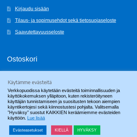
Kirjaudu sisään
Tilaus- ja sopimusehdot sekä tietosuojaseloste
Saavutettavuusseloste
Ostoskori
Käytämme evästeitä
Ostoskori on tyhjä.
Verkkopuodissa käytetään evästeitä toiminnallisuuden ja
käyttökokemuksen ylläpitoon, kuten rekisteröityneen
käyttäjän tunnistamiseen ja suositusten tekoon aiempien
käyntikertojesi sekä kiinnostustesi pohjalta. Valitsemalla
"Hyväksy" suostut KAIKKIEN keräämiemme evästeiden
käyttöön.
Lue lisää
© SVYL-Verkkopuoti 2026
.
Evästeasetukset
KIELLÄ
HYVÄKSY
0