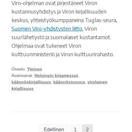
Viro-ohjelman ovat järjestäneet Viron
kustannusyhdistys ja Viron kirjallisuuden
keskus, yhteistyökumppaneina Tuglas-seura,
Suomen Viro-yhdistysten liitto
, Viron
suurlähetystö ja suomalaiset kustantamot.
Ohjelmaa ovat tukeneet Viron
kulttuuriministeriö ja Viron kulttuurirahasto.
Osasto:
Yleinen
Avainsanat:
Helsingin kirjamessut
,
käännöskirjallisuus
,
käännösrunous
,
virolainen
kirjallisuus
Artikkelien
Edellinen
1
2