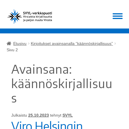
Siirry
Siirry
Valikko
navigointiin
sisältöön
Etusivu
Etusivu
Kirjoitukset avainsanalla “käännöskirjallisuus”
Laajen
Sivu 2
Kirjat
alemm
tason
Avainsana:
Laajen
Muut
valikko
alemm
käännöskirjallisuu
tason
ALE!
valikko
s
Ajankohtaista
Mikä SVYL?
Julkaistu
25.10.2023
tehnyt
SVYL
Viro Helsingin
Oma tili