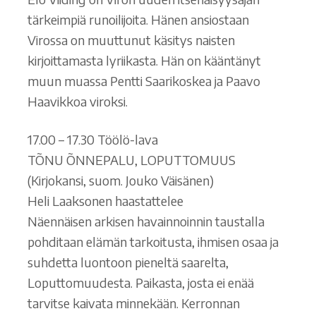
tärkeimpiä runoilijoita. Hänen ansiostaan
Virossa on muuttunut käsitys naisten
kirjoittamasta lyriikasta. Hän on kääntänyt
muun muassa Pentti Saarikoskea ja Paavo
Haavikkoa viroksi.
17.00 – 17.30 Töölö-lava
TÕNU ÕNNEPALU, LOPUTTOMUUS
(Kirjokansi, suom. Jouko Väisänen)
Heli Laaksonen haastattelee
Näennäisen arkisen havainnoinnin taustalla
pohditaan elämän tarkoitusta, ihmisen osaa ja
suhdetta luontoon pieneltä saarelta,
Loputtomuudesta. Paikasta, josta ei enää
tarvitse kaivata minnekään. Kerronnan