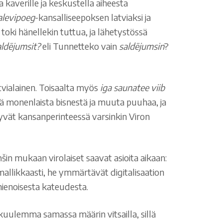
 kaverille ja keskustella aiheesta
alevipoeg
-kansalliseepoksen latviaksi ja
 toki hänellekin tuttua, ja lähetystössä
aldējumsit?
eli Tunnetteko vain
saldējumsin
?
tvialainen. Toisaalta myös
iga saunatee viib
sä monenlaista bisnestä ja muuta puuhaa, ja
äkyvät kansanperinteessä varsinkin Viron
in mukaan virolaiset saavat asioita aikaan:
 mallikkaasti, he ymmärtävät digitalisaation
hienoisesta kateudesta.
i kuulemma samassa määrin vitsailla, sillä