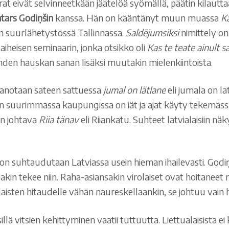
at eivät selvinneetkään jäätelöä syömällä, päätin kilauttaa
tars Godiņšin
kanssa. Hän on kääntänyt muun muassa
K
 suurlähetystössä Tallinnassa.
Saldējumsiksi
nimittely on
aiheisen seminaarin, jonka otsikko oli
Kas te teate ainult s
yhden hauskan sanan lisäksi muutakin mielenkiintoista.
 sanotaan sateen sattuessa
jumal on lätlane
eli jumala on la
tian suurimmassa kaupungissa on iät ja ajat käyty tekemäs
än johtava
Riia tänav
eli Riiankatu. Suhteet latvialaisiin n
n suhtaudutaan Latviassa usein hieman ihailevasti. Godiņš
lakin tekee niin. Raha-asiansakin virolaiset ovat hoitaneet
laisten hitaudelle vähän naureskellaankin, se johtuu vain 
llä vitsien kehittyminen vaatii tuttuutta. Liettualaisista e