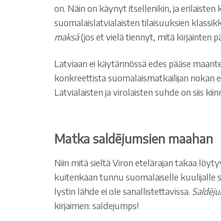
on. Näin on käynyt itsellenikin, ja erilaiste
suomalaislatvialaisten tilaisuuksien klassikk
maksā
(jos et vielä tiennyt, mitä kirjainten p
Latviaan ei käytännössä edes pääse maanteit
konkreettista suomalaismatkailijan nokan ed
Latvialaisten ja virolaisten suhde on siis ki
Matka saldējumsien maahan
Niin mitä sieltä Viron etelärajan takaa löyt
kuitenkaan tunnu suomalaiselle kuulijalle se
lystin lähde ei ole sanallistettavissa.
Saldēj
kirjaimen: saldejumps!