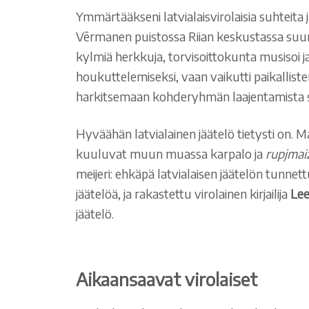
Ymmärtääkseni latvialaisvirolaisia suhteita ja
Vērmanen puistossa Riian keskustassa suuret 
kylmiä herkkuja, torvisoittokunta musisoi ja 
houkuttelemiseksi, vaan vaikutti paikallis
harkitsemaan kohderyhmän laajentamista 
Hyväähän latvialainen jäätelö tietysti on. 
kuuluvat muun muassa karpalo ja
rupjmai
meijeri: ehkäpä latvialaisen jäätelön tunne
jäätelöä, ja rakastettu virolainen kirjailija
Lee
jäätelö.
Aikaansaavat virolaiset