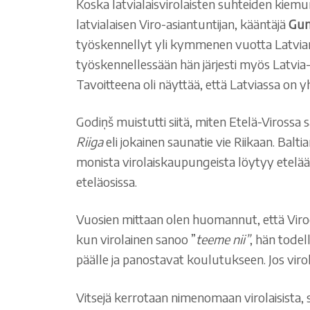
Koska latvialaisvirolaisten suhteiden kiemur
latvialaisen Viro-asiantuntijan, kääntäjä
Gun
työskennellyt yli kymmenen vuotta Latvian
työskennellessään hän järjesti myös Latvia-
Tavoitteena oli näyttää, että Latviassa on 
Godiņš muistutti siitä, miten Etelä-Virossa
Riiga
eli jokainen saunatie vie Riikaan. Bal
monista virolaiskaupungeista löytyy etelä
eteläosissa.
Vuosien mittaan olen huomannut, että Viroo
kun virolainen sanoo ”
teeme nii”
, hän todel
päälle ja panostavat koulutukseen. Jos viro
Vitsejä kerrotaan nimenomaan virolaisista, si