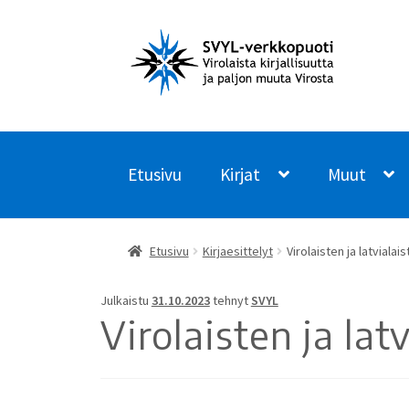
Siirry
Siirry
navigointiin
sisältöön
Etusivu
Kirjat
Muut
Etusivu
Kirjaesittelyt
Virolaisten ja latviala
Julkaistu
31.10.2023
tehnyt
SVYL
Virolaisten ja la