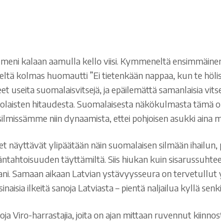
a meni kalaan aamulla kello viisi. Kymmeneltä ensimmäine
eltä kolmas huomautti ”Ei tietenkään nappaa, kun te hölis
eet useita suomalaisvitsejä, ja epäilemättä samanlaisia v
an virolaisten hitaudesta. Suomalaisesta näkökulmasta täm
missämme niin dynaamista, ettei pohjoisen asukki aina 
teet näyttävät ylipäätään näin suomalaisen silmään ihailun,
htoisuuden täyttämiltä. Siis hiukan kuin sisarussuhteelta
tavani. Samaan aikaan Latvian ystävyysseura on tervetullu
sinaisia ilkeitä sanoja Latviasta – pientä naljailua kyllä senk
 Viro-harrastajia, joita on ajan mittaan ruvennut kiinnos