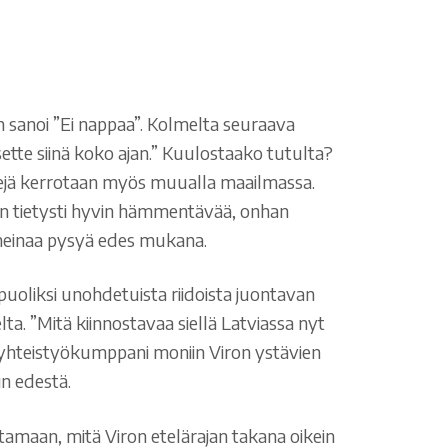
n sanoi ”Ei nappaa”. Kolmelta seuraava
ette siinä koko ajan.” Kuulostaako tutulta?
itsejä kerrotaan myös muualla maailmassa.
ä on tietysti hyvin hämmentävää, onhan
meinaa pysyä edes mukana.
 puoliksi unohdetuista riidoista juontavan
. ”Mitä kiinnostavaa siellä Latviassa nyt
t yhteistyökumppani moniin Viron ystävien
in edestä.
tamaan, mitä Viron etelärajan takana oikein