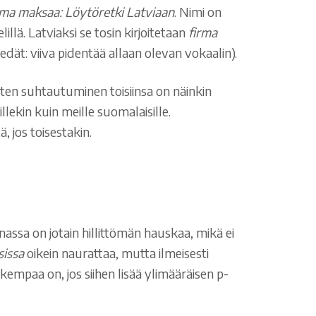
rma maksaa: Löytöretki Latviaan
. Nimi on
llä. Latviaksi se tosin kirjoitetaan
firma
tiedät: viiva pidentää allaan olevan vokaalin).
sten suhtautuminen toisiinsa on näinkin
lekin kuin meille suomalaisille.
, jos toisestakin.
sanassa on jotain hillittömän hauskaa, mikä ei
sissa
oikein naurattaa, mutta ilmeisesti
empaa on, jos siihen lisää ylimääräisen p-