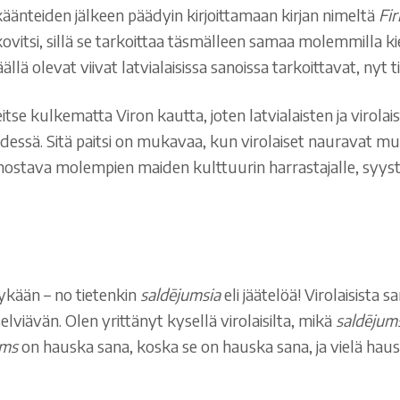
n käänteiden jälkeen päädyin kirjoittamaan kirjan nimeltä
Fi
ovitsi, sillä se tarkoittaa täsmälleen samaa molemmilla kieli
äällä olevat viivat latvialaisissa sanoissa tarkoittavat, nyt 
se kulkematta Viron kautta, joten latvialaisten ja virolai
essä. Sitä paitsi on mukavaa, kun virolaiset nauravat muil
innostava molempien maiden kulttuurin harrastajalle, syystä
yykään – no tietenkin
saldējumsia
eli jäätelöä! Virolaisista 
lviävän. Olen yrittänyt kysellä virolaisilta, mikä
saldējum
ums
on hauska sana, koska se on hauska sana, ja vielä hausk