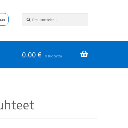
Etsi:
Haku
ään
0.00
€
0 tuotetta
suhteet