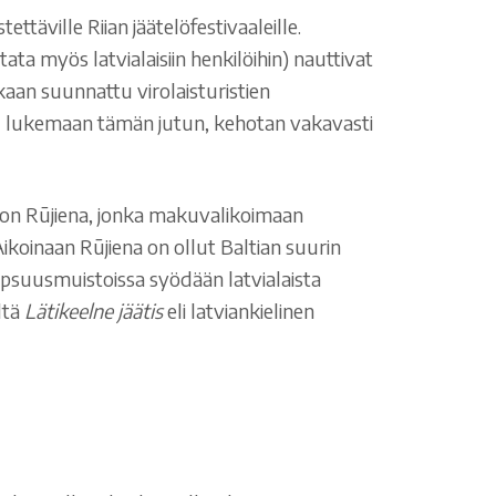
ttäville Riian jäätelöfestivaaleille.
ata myös latvialaisiin henkilöihin) nauttivat
tkaan suunnattu virolaisturistien
tuu lukemaan tämän jutun, kehotan vakavasti
ta on Rūjiena, jonka makuvalikoimaan
 Aikoinaan Rūjiena on ollut Baltian suurin
lapsuusmuistoissa syödään latvialaista
ltä
Lätikeelne jäätis
eli latviankielinen