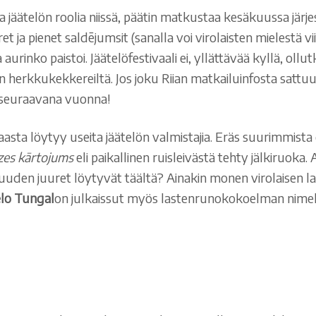
 jäätelön roolia niissä, päätin matkustaa kesäkuussa järjeste
ja pienet saldējumsit (sanalla voi virolaisten mielestä viit
aurinko paistoi. Jäätelöfestivaali ei, yllättävää kyllä, ollu
ten herkkukekkereiltä. Jos joku Riian matkailuinfosta sat
seuraavana vuonna!
Maasta löytyy useita jäätelön valmistajia. Eräs suurimmis
zes kārtojums
eli paikallinen ruisleivästä tehty jälkiruoka.
ttuuden juuret löytyvät täältä? Ainakin monen virolaisen 
lo Tungal
on julkaissut myös lastenrunokokoelman nime