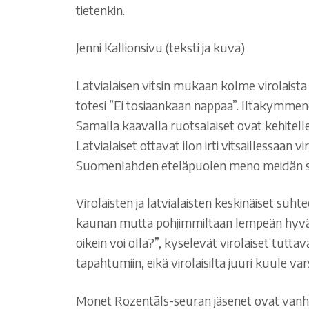
tietenkin.
Jenni Kallionsivu (teksti ja kuva)
Latvialaisen vitsin mukaan kolme virolaist
totesi ”Ei tosiaankaan nappaa”. Iltakymmen
Samalla kaavalla ruotsalaiset ovat kehitell
Latvialaiset ottavat ilon irti vitsaillessa
Suomenlahden eteläpuolen meno meidän sil
Virolaisten ja latvialaisten keskinäiset suh
kaunan mutta pohjimmiltaan lempeän hyvänta
oikein voi olla?”, kyselevät virolaiset tut
tapahtumiin, eikä virolaisilta juuri kuule var
Monet Rozentāls-seuran jäsenet ovat vanhoja