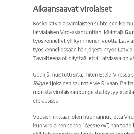
Aikaansaavat virolaiset
Koska latvialaisvirolaisten suhteiden kiemur
latvialaisen Viro-asiantuntijan, kääntäjä
Gun
työskennellyt yli kymmenen vuotta Latvian
työskennellessään hän järjesti myös Latvia-
Tavoitteena oli näyttää, että Latviassa on 
Godiņš muistutti siitä, miten Etelä-Virossa
Riiga
eli jokainen saunatie vie Riikaan. Bal
monista virolaiskaupungeista löytyy etelä
eteläosissa.
Vuosien mittaan olen huomannut, että Viroo
kun virolainen sanoo ”
teeme nii”
, hän todel
päälle ja panostavat koulutukseen. Jos viro