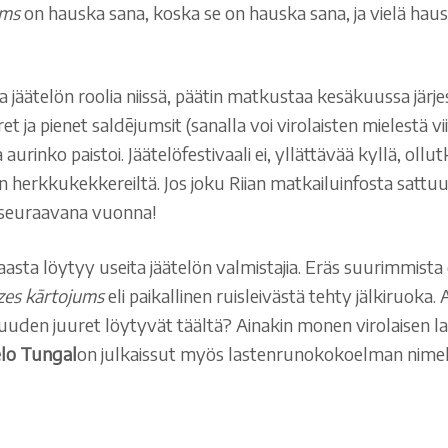
ums
on hauska sana, koska se on hauska sana, ja vielä hausk
 jäätelön roolia niissä, päätin matkustaa kesäkuussa järjeste
ja pienet saldējumsit (sanalla voi virolaisten mielestä viit
aurinko paistoi. Jäätelöfestivaali ei, yllättävää kyllä, ollu
ten herkkukekkereiltä. Jos joku Riian matkailuinfosta sat
seuraavana vuonna!
Maasta löytyy useita jäätelön valmistajia. Eräs suurimmis
zes kārtojums
eli paikallinen ruisleivästä tehty jälkiruoka.
ttuuden juuret löytyvät täältä? Ainakin monen virolaisen 
lo Tungal
on julkaissut myös lastenrunokokoelman nime