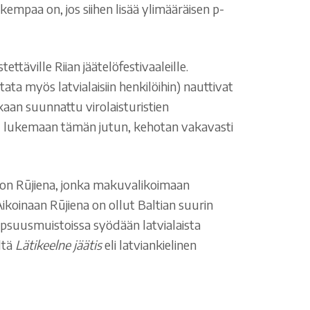
empaa on, jos siihen lisää ylimääräisen p-
ttäville Riian jäätelöfestivaaleille.
ata myös latvialaisiin henkilöihin) nauttivat
tkaan suunnattu virolaisturistien
tuu lukemaan tämän jutun, kehotan vakavasti
ta on Rūjiena, jonka makuvalikoimaan
 Aikoinaan Rūjiena on ollut Baltian suurin
lapsuusmuistoissa syödään latvialaista
ltä
Lätikeelne jäätis
eli latviankielinen