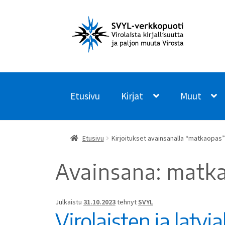
Siirry
Siirry
navigointiin
sisältöön
Etusivu
Kirjat
Muut
Etusivu
Kirjoitukset avainsanalla “matkaopas”
Avainsana:
matk
Julkaistu
31.10.2023
tehnyt
SVYL
Virolaisten ja latvi