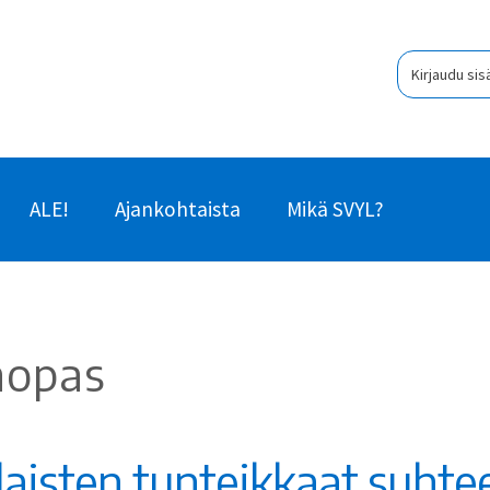
Kirjaudu sis
ALE!
Ajankohtaista
Mikä SVYL?
aopas
alaisten tunteikkaat suhte