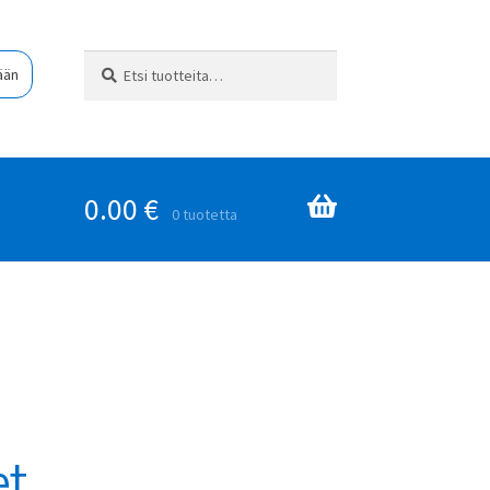
Etsi:
Haku
ään
0.00
€
0 tuotetta
et