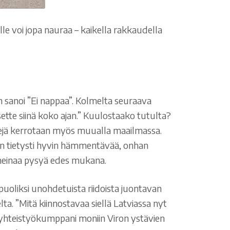
lle voi jopa nauraa – kaikella rakkaudella
n sanoi ”Ei nappaa”. Kolmelta seuraava
ette siinä koko ajan.” Kuulostaako tutulta?
itsejä kerrotaan myös muualla maailmassa.
ä on tietysti hyvin hämmentävää, onhan
meinaa pysyä edes mukana.
 puoliksi unohdetuista riidoista juontavan
. ”Mitä kiinnostavaa siellä Latviassa nyt
t yhteistyökumppani moniin Viron ystävien