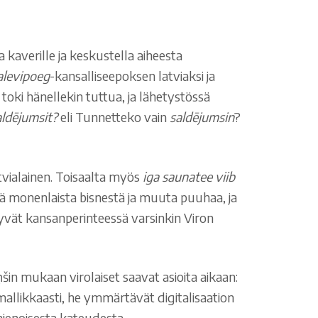
 kaverille ja keskustella aiheesta
alevipoeg
-kansalliseepoksen latviaksi ja
 toki hänellekin tuttua, ja lähetystössä
aldējumsit?
eli Tunnetteko vain
saldējumsin
?
tvialainen. Toisaalta myös
iga saunatee viib
sä monenlaista bisnestä ja muuta puuhaa, ja
äkyvät kansanperinteessä varsinkin Viron
in mukaan virolaiset saavat asioita aikaan:
 mallikkaasti, he ymmärtävät digitalisaation
hienoisesta kateudesta.