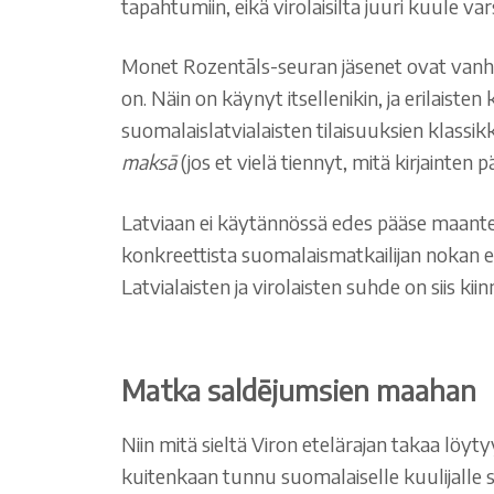
tapahtumiin, eikä virolaisilta juuri kuule var
Monet Rozentāls-seuran jäsenet ovat vanhoja
on. Näin on käynyt itsellenikin, ja erilaiste
suomalaislatvialaisten tilaisuuksien klassikk
maksā
(jos et vielä tiennyt, mitä kirjainten p
Latviaan ei käytännössä edes pääse maanteit
konkreettista suomalaismatkailijan nokan ed
Latvialaisten ja virolaisten suhde on siis ki
Matka saldējumsien maahan
Niin mitä sieltä Viron etelärajan takaa löyt
kuitenkaan tunnu suomalaiselle kuulijalle se