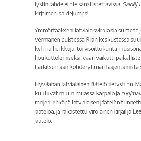
lystin lähde ei ole sanallistettavissa.
Saldēj
kirjaimen: saldejumps!
Ymmärtääkseni latvialaisvirolaisia suhteita ja
Vērmanen puistossa Riian keskustassa suuret 
kylmiä herkkuja, torvisoittokunta musisoi ja 
houkuttelemiseksi, vaan vaikutti paikallis
harkitsemaan kohderyhmän laajentamista 
Hyväähän latvialainen jäätelö tietysti on. 
kuuluvat muun muassa karpalo ja
rupjmai
meijeri: ehkäpä latvialaisen jäätelön tunne
jäätelöä, ja rakastettu virolainen kirjailija
Lee
jäätelö.