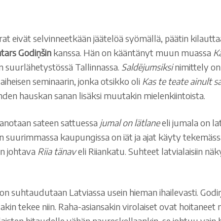
at eivät selvinneetkään jäätelöä syömällä, päätin kilauttaa
tars Godiņšin
kanssa. Hän on kääntänyt muun muassa
K
 suurlähetystössä Tallinnassa.
Saldējumsiksi
nimittely on
aiheisen seminaarin, jonka otsikko oli
Kas te teate ainult s
yhden hauskan sanan lisäksi muutakin mielenkiintoista.
 sanotaan sateen sattuessa
jumal on lätlane
eli jumala on la
tian suurimmassa kaupungissa on iät ja ajat käyty tekemäs
än johtava
Riia tänav
eli Riiankatu. Suhteet latvialaisiin n
n suhtaudutaan Latviassa usein hieman ihailevasti. Godiņš
lakin tekee niin. Raha-asiansakin virolaiset ovat hoitaneet
laisten hitaudelle vähän naureskellaankin, se johtuu vain 