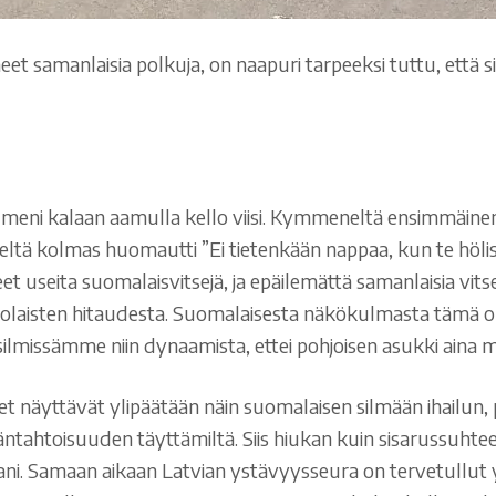
eet samanlaisia polkuja, on naapuri tarpeeksi tuttu, että si
a meni kalaan aamulla kello viisi. Kymmeneltä ensimmäine
eltä kolmas huomautti ”Ei tietenkään nappaa, kun te hölis
eet useita suomalaisvitsejä, ja epäilemättä samanlaisia v
an virolaisten hitaudesta. Suomalaisesta näkökulmasta täm
missämme niin dynaamista, ettei pohjoisen asukki aina 
teet näyttävät ylipäätään näin suomalaisen silmään ihailun,
htoisuuden täyttämiltä. Siis hiukan kuin sisarussuhteelta
tavani. Samaan aikaan Latvian ystävyysseura on tervetullu