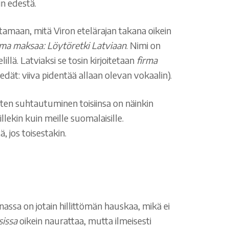
in edestä.
tamaan, mitä Viron etelärajan takana oikein
rma maksaa: Löytöretki Latviaan
. Nimi on
llä. Latviaksi se tosin kirjoitetaan
firma
tiedät: viiva pidentää allaan olevan vokaalin).
sten suhtautuminen toisiinsa on näinkin
lekin kuin meille suomalaisille.
, jos toisestakin.
sanassa on jotain hillittömän hauskaa, mikä ei
sissa
oikein naurattaa, mutta ilmeisesti