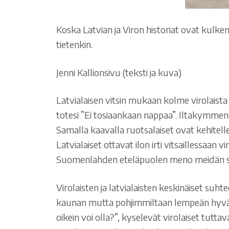
Koska Latvian ja Viron historiat ovat kulken
tietenkin.
Jenni Kallionsivu (teksti ja kuva)
Latvialaisen vitsin mukaan kolme virolaist
totesi ”Ei tosiaankaan nappaa”. Iltakymmen
Samalla kaavalla ruotsalaiset ovat kehitell
Latvialaiset ottavat ilon irti vitsaillessa
Suomenlahden eteläpuolen meno meidän sil
Virolaisten ja latvialaisten keskinäiset suh
kaunan mutta pohjimmiltaan lempeän hyvänta
oikein voi olla?”, kyselevät virolaiset tut