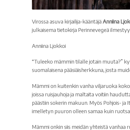
Virossa asuva kirjailija-kääntäjä
Anniina Ljok
julkaisema tietokirja Perinnevegeä ilmesty
Anniina Ljokkoi
“Tuleeko mämmin tilalle jotain muuta?” ky
suomalaisena pääsiäisherkkuna, josta muide
Mämmi on kuitenkin vanha viljaruoka koko It
joissa ruisjauhoja ja maltaita voitiin haud
päästiin sokerin makuun. Myös Pohjois- ja 
imelletyn puuron olleen samaa kuin ruotsa
Mämmi onkin siis meidän yhteistä vanhaa ru