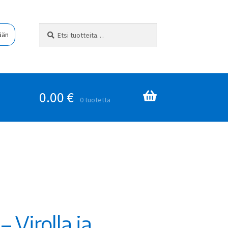
Etsi:
Haku
ään
0.00
€
0 tuotetta
 Virolla ja