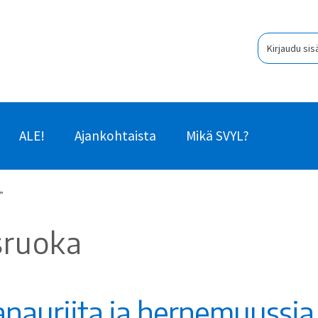
Kirjaudu sis
ALE!
Ajankohtaista
Mikä SVYL?
”
sruoka
auriita ja hernemuussia –