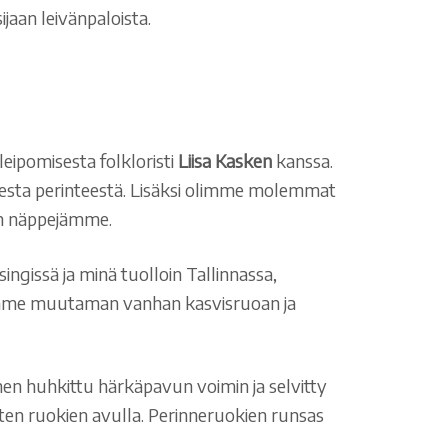
ijaan leivänpaloista.
eipomisesta folkloristi
Liisa Kasken
kanssa.
aisesta perinteestä. Lisäksi olimme molemmat
an näppejämme.
ingissä ja minä tuolloin Tallinnassa,
ämme muutaman vanhan kasvisruoan ja
nnen huhkittu härkäpavun voimin ja selvitty
isten ruokien avulla. Perinneruokien runsas