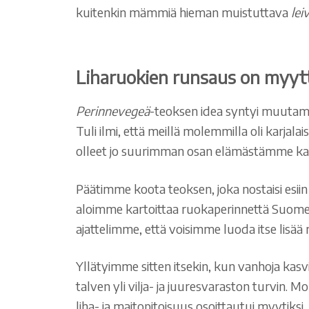
kuitenkin mämmiä hieman muistuttava
lei
Liharuokien runsaus on myytt
Perinnevegeä
-teoksen idea syntyi muutama 
Tuli ilmi, että meillä molemmilla oli karja
olleet jo suurimman osan elämästämme ka
Päätimme koota teoksen, joka nostaisi esiin v
aloimme kartoittaa ruokaperinnettä Suom
ajattelimme, että voisimme luoda itse lisää r
Yllätyimme sitten itsekin, kun vanhoja kasv
talven yli vilja- ja juuresvaraston turvin. 
liha- ja maitopitoisuus osoittautui myytiksi,