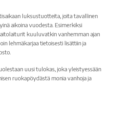
isaikaan luksustuotteita, joita tavallinen
tyinä aikoina vuodesta. Esimerkiksi
maitolaiturit kuuluvatkin vanhemman ajan
in lehmäkarjaa tietoisesti lisättiin ja
osto.
uolestaan uusi tulokas, joka yleistyessään
ihmisen ruokapöydästä monia vanhoja ja