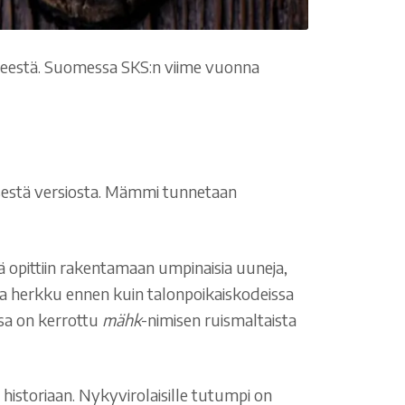
nteestä. Suomessa SKS:n viime vuonna
lisestä versiosta. Mämmi tunnetaan
lä opittiin rakentamaan umpinaisia uuneja,
kea herkku ennen kuin talonpoikaiskodeissa
ssa on kerrottu
mähk
-nimisen ruismaltaista
istoriaan. Nykyvirolaisille tutumpi on