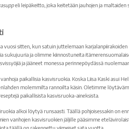
vasupp
eli leipäkeitto, joka keitetään jauhojen ja maltaiden s
i
vuosi sitten, kun satuin juttelemaan karjalanpiirakoiden l
laisia sukujuuria ja olimme kiinnostuneita itämerensuomal
svissyöjiä ja jääneet monessa perinnepöydässä nuolema
anhoja paikallisia kasvisruokia. Koska Liisa Kaski asui Hels
enlahden molemmilta rannoilta käsin. Oletimme löytäv
eseptejä paikallisista kasvisruoka-aineksista.
iruokia alkoi löytyä runsaasti. Täällä pohjoisessakin on e
Monien vanhojen kasvisruokien jäljille pääsimme etelävirola
 jota täällä on rakennettu viimeiset sata vuotta.