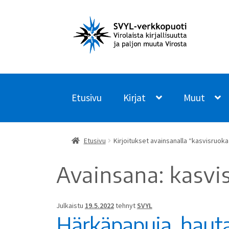
Siirry
Siirry
navigointiin
sisältöön
Etusivu
Kirjat
Muut
Etusivu
Kirjoitukset avainsanalla “kasvisruoka
Avainsana:
kasvi
Julkaistu
19.5.2022
tehnyt
SVYL
Härkäpapuja, hautan