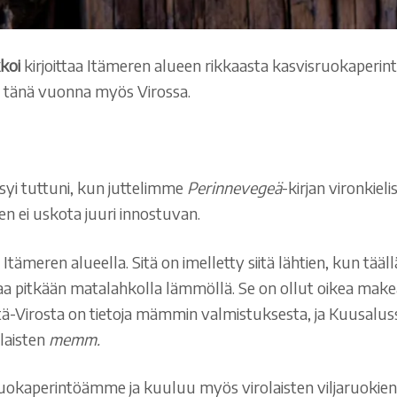
koi
kirjoittaa Itämeren alueen rikkaasta kasvisruokaperi
y tänä vuonna myös Virossa.
syi tuttuni, kun juttelimme
Perinnevegeä
-kirjan vironkie
n ei uskota juuri innostuvan.
ämeren alueella. Sitä on imelletty siitä lähtien, kun tääl
uttaa pitkään matalahkolla lämmöllä. Se on ollut oikea ma
Itä-Virosta on tietoja mämmin valmistuksesta, ja Kuusalu
laisten
memm.
okaperintöämme ja kuuluu myös virolaisten viljaruokien h