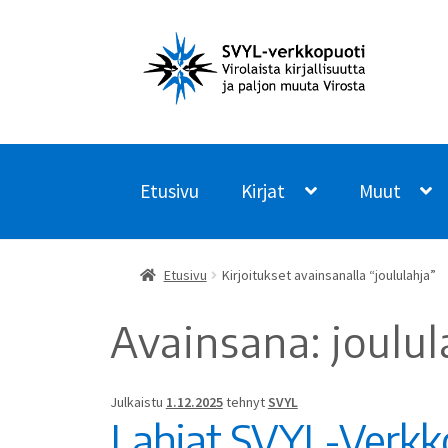
Siirry
Siirry
navigointiin
sisältöön
Etusivu
Kirjat
Muut
Etusivu
Kirjoitukset avainsanalla “joululahja”
Avainsana:
joulul
Julkaistu
1.12.2025
tehnyt
SVYL
Lahjat SVYL-Verkk