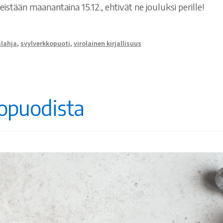
stään maanantaina 15.12., ehtivät ne jouluksi perille!
alahja
,
svylverkkopuoti
,
virolainen kirjallisuus
opuodista