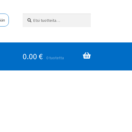
Etsi:
Haku
ään
0.00
€
0 tuotetta