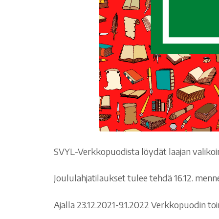
SVYL-Verkkopuodista löydät laajan valikoiman
Joululahjatilaukset tulee tehdä 16.12. menne
Ajalla 23.12.2021-9.1.2022 Verkkopuodin toim