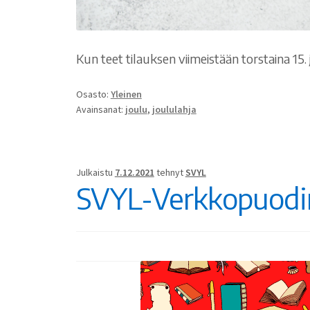
Kun teet tilauksen viimeistään torstaina 15.
Osasto:
Yleinen
Avainsanat:
joulu
,
joululahja
Julkaistu
7.12.2021
tehnyt
SVYL
SVYL-Verkkopuodin