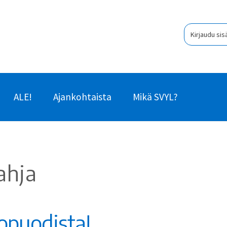
Kirjaudu sis
ALE!
Ajankohtaista
Mikä SVYL?
ahja
opuodista!