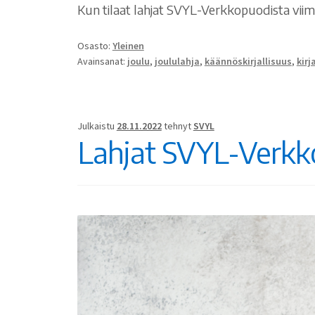
Kun tilaat lahjat SVYL-Verkkopuodista viimei
Osasto:
Yleinen
Avainsanat:
joulu
,
joululahja
,
käännöskirjallisuus
,
kirj
Julkaistu
28.11.2022
tehnyt
SVYL
Lahjat SVYL-Verkk