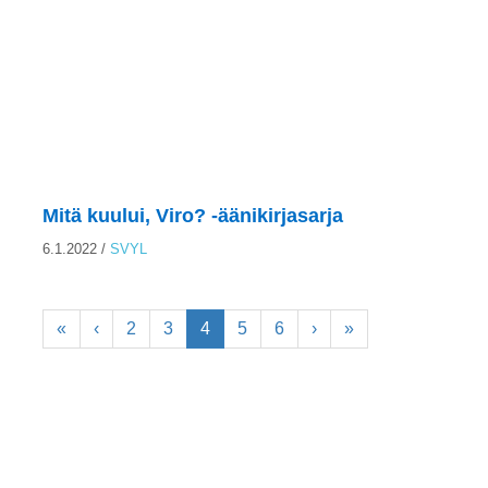
Mitä kuului, Viro? -äänikirjasarja
6.1.2022
/
SVYL
«
‹
2
3
4
5
6
›
»