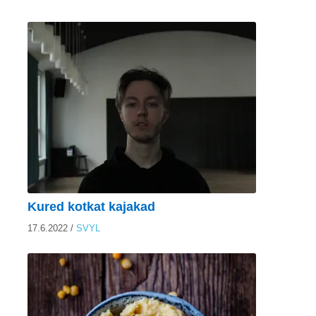
Kured kotkat kajakad
17.6.2022
/
SVYL