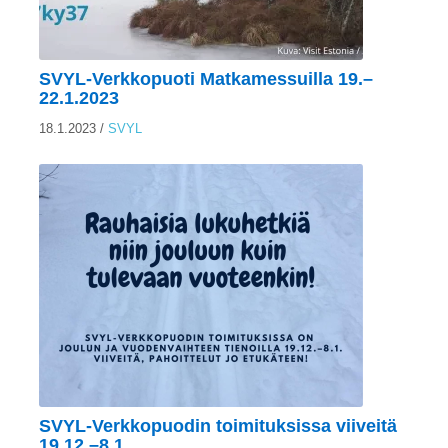
Ostoskori
SVYL-Verkkopuoti Matkamessuilla 19.–
22.1.2023
Tilaus- ja sopimusehdot sekä tietosuojaseloste
18.1.2023
/
SVYL
Saavutettavuusseloste
SVYL-Verkkopuodin toimituksissa viiveitä
19.12.–8.1.