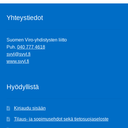
Yhteystiedot
Suomen Viro-yhdistysten liitto
Puh.
040 777 4618
svyl@svyl.fi
www.svyl.fi
Hyödyllistä
Kirjaudu sisään
Tilaus- ja sopimusehdot sekä tietosuojaseloste