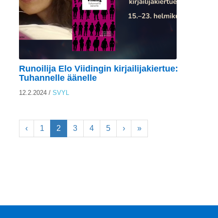
Runoilija Elo Viidingin kirjailijakiertue:
Tuhannelle äänelle
12.2.2024
/
SVYL
‹
1
2
3
4
5
›
»