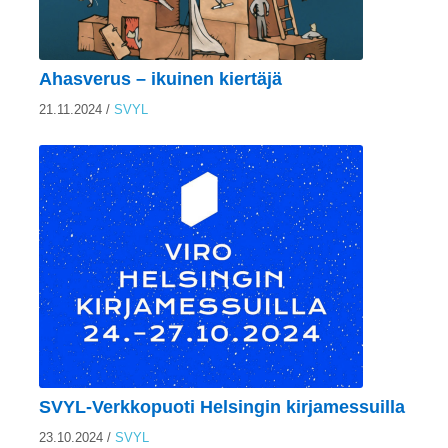
Ostoskori
Ahasverus – ikuinen kiertäjä
Tilaus- ja sopimusehdot sekä tietosuojaseloste
21.11.2024
/
SVYL
Saavutettavuusseloste
SVYL-Verkkopuoti Helsingin kirjamessuilla
23.10.2024
/
SVYL