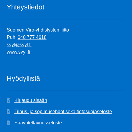
Yhteystiedot
Suomen Viro-yhdistysten liitto
Puh.
040 777 4618
svyl@svyl.fi
www.svyl.fi
Hyödyllistä
Kirjaudu sisään
Tilaus- ja sopimusehdot sekä tietosuojaseloste
Saavutettavuusseloste