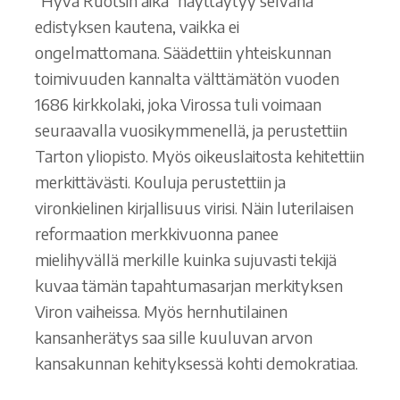
”Hyvä Ruotsin aika” näyttäytyy selvänä
edistyksen kautena, vaikka ei
ongelmattomana. Säädettiin yhteiskunnan
toimivuuden kannalta välttämätön vuoden
1686 kirkkolaki, joka Virossa tuli voimaan
seuraavalla vuosikymmenellä, ja perustettiin
Tarton yliopisto. Myös oikeuslaitosta kehitettiin
merkittävästi. Kouluja perustettiin ja
vironkielinen kirjallisuus virisi. Näin luterilaisen
reformaation merkkivuonna panee
mielihyvällä merkille kuinka sujuvasti tekijä
kuvaa tämän tapahtumasarjan merkityksen
Viron vaiheissa. Myös hernhutilainen
kansanherätys saa sille kuuluvan arvon
kansakunnan kehityksessä kohti demokratiaa.