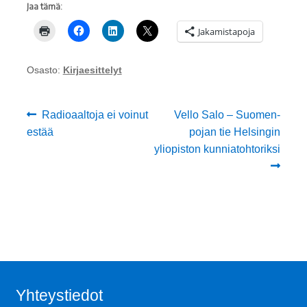
Jaa tämä:
Jakamistapoja
Osasto:
Kirjaesittelyt
Artikkelien
Edellinen
Seuraava
Radioaaltoja ei voinut
Vello Salo – Suomen-
artikkeli
artikkeli:
estää
pojan tie Helsingin
selaus
yliopiston kunniatohtoriksi
Yhteystiedot