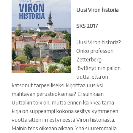
Uusi Viron historia
Ostoskori
SKS 2017
Tilaus- ja sopimusehdot sekä tietosuojaseloste
Uusi Viron historia?
Saavutettavuusseloste
Onko professori
Zetterberg
löytänyt niin paljon
uutta, että on
katsonut tarpeelliseksi kirjoittaa uusiksi
mahtavan perusteoksensa? Ei suinkaan.
Uuttakin toki on, mutta ennen kaikkea tämä
kirja on suppeampi kokonaisesitys kymmenen
vuotta sitten ilmestyneestä Viron historiasta.
Mainio teos oikeaan aikaan. Yhä suuremmalla