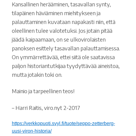
Kansallinen herääminen, tasavallan synty,
tilapäinen häviäminen miehitykseen ja
palauttaminen kuvataan napakasti niin, että
oleellinen tulee valotetuksi. Jos jotain pitää
jäädä kaipaamaan, on se ulkovirolaisten
panoksen esittely tasavallan palauttamisessa.
On ymmärrettävää, ettei siitä ole saatavissa
paljon historiantutkijaa tyydyttävää aineistoa,
mutta jotakin toki on.
Mainio ja tarpeellinen teos!
– Harri Raitis, viro.nyt 2-2017
https://verkkopuoti.svyl.fi/tuote/seppo-zetterberg-
uusi-viron-historia/