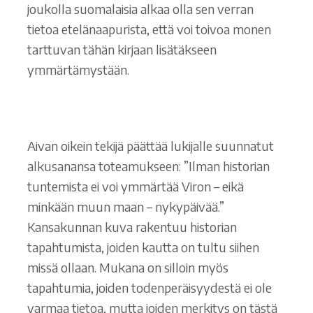
joukolla suomalaisia alkaa olla sen verran
tietoa etelänaapurista, että voi toivoa monen
tarttuvan tähän kirjaan lisätäkseen
ymmärtämystään.
Aivan oikein tekijä päättää lukijalle suunnatut
alkusanansa toteamukseen: ”Ilman historian
tuntemista ei voi ymmärtää Viron – eikä
minkään muun maan – nykypäivää.”
Kansakunnan kuva rakentuu historian
tapahtumista, joiden kautta on tultu siihen
missä ollaan. Mukana on silloin myös
tapahtumia, joiden todenperäisyydestä ei ole
varmaa tietoa, mutta joiden merkitys on tästä