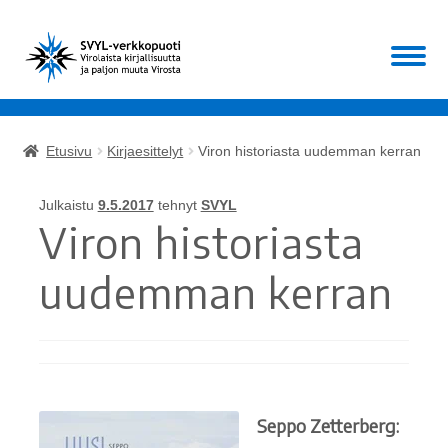
Siirry
Siirry
Valikko
navigointiin
sisältöön
Etusivu
Etusivu
Kirjaesittelyt
Viron historiasta uudemman kerran
Laajen
Kirjat
alemm
Julkaistu
9.5.2017
tehnyt
SVYL
tason
Laajen
Viron historiasta
Muut
valikko
alemm
tason
uudemman kerran
ALE!
valikko
Ajankohtaista
Mikä SVYL?
Seppo Zetterberg:
Oma tili