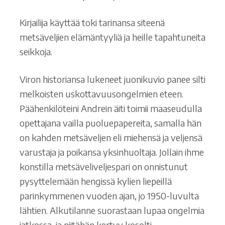
Kirjailija käyttää toki tarinansa siteenä
metsäveljien elämäntyyliä ja heille tapahtuneita
seikkoja.
Viron historiansa lukeneet juonikuvio panee silti
melkoisten uskottavuusongelmien eteen.
Päähenkilöteini Andrein äiti toimii maaseudulla
opettajana vailla puoluepapereita, samalla hän
on kahden metsäveljen eli miehensä ja veljensä
varustaja ja poikansa yksinhuoltaja. Jollain ihme
konstilla metsäveliveljespari on onnistunut
pysyttelemään hengissä kylien liepeillä
parinkymmenen vuoden ajan, jo 1950-luvulta
lähtien. Alkutilanne suorastaan lupaa ongelmia
jatkossa, ja niitähän kertyy kosolti.