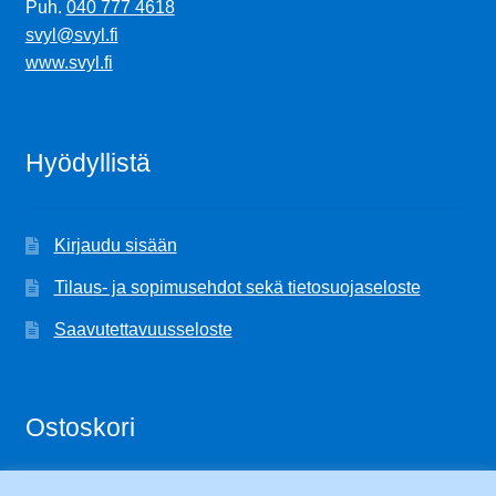
Puh.
040 777 4618
svyl@svyl.fi
www.svyl.fi
Hyödyllistä
Kirjaudu sisään
Tilaus- ja sopimusehdot sekä tietosuojaseloste
Saavutettavuusseloste
Ostoskori