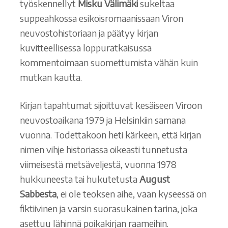
työskennellyt
Misku Välimäki
sukeltaa
suppeahkossa esikoisromaanissaan Viron
neuvostohistoriaan ja päätyy kirjan
kuvitteellisessa loppuratkaisussa
kommentoimaan suomettumista vähän kuin
mutkan kautta.
Kirjan tapahtumat sijoittuvat kesäiseen Viroon
neuvostoaikana 1979 ja Helsinkiin samana
vuonna. Todettakoon heti kärkeen, että kirjan
nimen vihje historiassa oikeasti tunnetusta
viimeisestä metsäveljestä, vuonna 1978
hukkuneesta tai hukutetusta
August
Sabbesta
, ei ole teoksen aihe, vaan kyseessä on
fiktiivinen ja varsin suorasukainen tarina, joka
asettuu lähinnä poikakirjan raameihin.