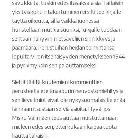
savukkeita, tuskin edes itäsaksalaisia. Tällaisiin
yksityiskohtiin takertuminen ei silti tee kirjalle
täyttä oikeutta, sillä vaikka juonessa
huristellaan mutkia suoriksi, lukijalle tuodaan
sentään näkyviin metsäveljien sinnikkyys ja
päämäärä. Perustuihan heidän toimintansa
lopulta Viron itsenäisyyden menetykseen 1944
ja pyrkimyksiin sen palauttamiseksi.
Sieltä täältä kuulemieni kommenttien
perusteella etelänaapurin neuvostomiehitys ja
sen lieveilmiöt eivät ole nykysuomalaisille enää
lainkaan itsestään selviä asioita. Hyvä, jos
Misku Välimäen teos auttaa muistuttamaan
mieleen edes sen, ettei kukaan kaipaa tuota
kautta takaisin.