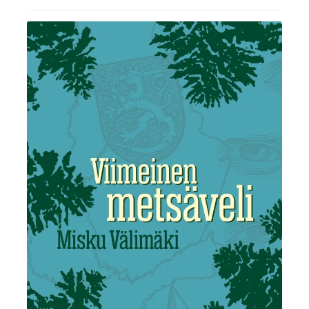
Ostoskori
Tilaus- ja sopimusehdot sekä tietosuojaseloste
Saavutettavuusseloste