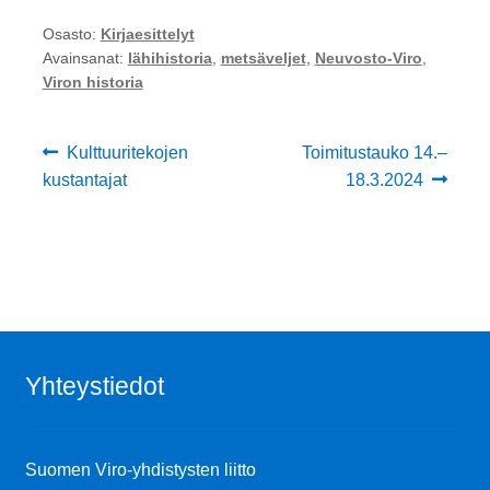
Osasto:
Kirjaesittelyt
Avainsanat:
lähihistoria
,
metsäveljet
,
Neuvosto-Viro
,
Viron historia
Artikkelien
Edellinen
Seuraava
Kulttuuritekojen
Toimitustauko 14.–
artikkeli
artikkeli:
kustantajat
18.3.2024
selaus
Yhteystiedot
Suomen Viro-yhdistysten liitto