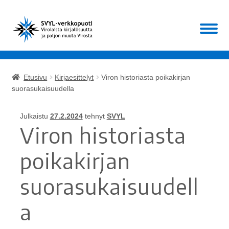
Siirry
Siirry
Valikko
navigointiin
sisältöön
Etusivu
Etusivu
Kirjaesittelyt
Viron historiasta poikakirjan
Laajen
suorasukaisuudella
Kirjat
alemm
tason
Laajen
Julkaistu
27.2.2024
tehnyt
SVYL
Muut
valikko
Viron historiasta
alemm
tason
ALE!
poikakirjan
valikko
Ajankohtaista
suorasukaisuudell
Mikä SVYL?
a
Oma tili