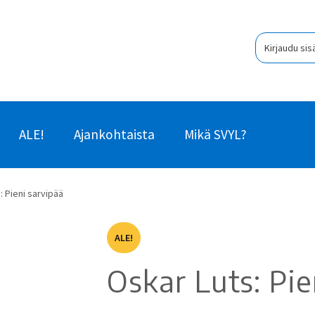
Kirjaudu sis
ALE!
Ajankohtaista
Mikä SVYL?
: Pieni sarvipää
ALE!
Oskar Luts: Pie