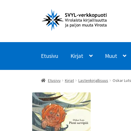
Siirry
Siirry
navigointiin
sisältöön
Etusivu
Kirjat
Muut
Etusivu
Kirjat
Lastenkirjallisuus
Oskar Luts