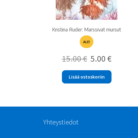
Kristina Ruder: Marssivat mursut
ALE!
Alkuperäinen
Nykyinen
15.00
€
5.00
€
hinta
hinta
oli:
on:
15.00 €.
5.00 €.
Lisää ostoskoriin
Yhteystiedot