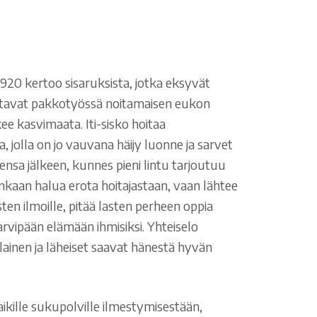
920 kertoo sisaruksista, jotka eksyvät
aatavat pakkotyössä noitamaisen eukon
kee kasvimaata. Iti-sisko hoitaa
, jolla on jo vauvana häijy luonne ja sarvet
ensa jälkeen, kunnes pieni lintu tarjoutuu
enkaan halua erota hoitajastaan, vaan lähtee
en ilmoille, pitää lasten perheen oppia
rvipään elämään ihmisiksi. Yhteiselo
ainen ja läheiset saavat hänestä hyvän
ikille sukupolville ilmestymisestään,