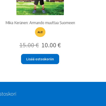
Mika Keränen: Armando muuttaa Suomeen
ALE!
Alkuperäinen
Nykyinen
15.00
€
10.00
€
hinta
hinta
oli:
on:
15.00 €.
10.00 €.
Lisää ostoskoriin
stoskori