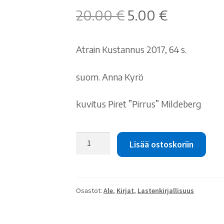
Alkuperäinen
Nykyinen
20.00
€
5.00
€
hinta
hinta
oli:
on:
Atrain Kustannus 2017, 64 s.
20.00 €.
5.00 €.
suom. Anna Kyrö
kuvitus Piret ”Pirrus” Mildeberg
Oskar
Lisää ostoskoriin
Luts:
Pieni
sarvipää
määrä
Osastot:
Ale
,
Kirjat
,
Lastenkirjallisuus