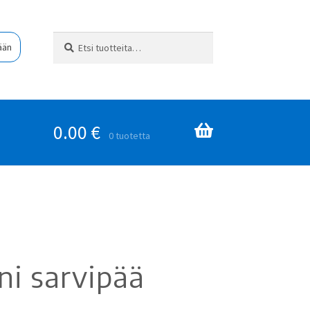
Etsi:
Haku
ään
0.00
€
0 tuotetta
ni sarvipää