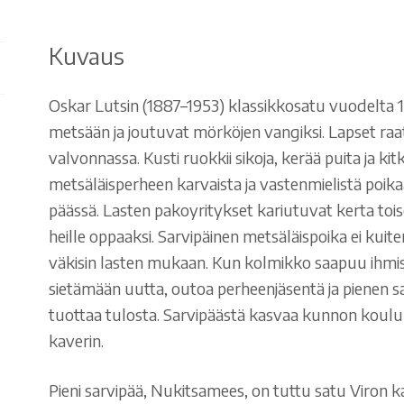
Kuvaus
Oskar Lutsin (1887–1953) klassikkosatu vuodelta 1
metsään ja joutuvat mörköjen vangiksi. Lapset r
valvonnassa. Kusti ruokkii sikoja, kerää puita ja kit
metsäläisperheen karvaista ja vastenmielistä poikaa
päässä. Lasten pakoyritykset kariutuvat kerta tois
heille oppaaksi. Sarvipäinen metsäläispoika ei kuit
väkisin lasten mukaan. Kun kolmikko saapuu ihmist
sietämään uutta, outoa perheenjäsentä ja pienen sa
tuottaa tulosta. Sarvipäästä kasvaa kunnon koulul
kaverin.
Pieni sarvipää, Nukitsamees, on tuttu satu Viron ka