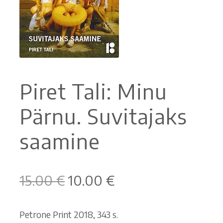
Ostoskori
Tilaus- ja sopimusehdot sekä tietosuojaseloste
Saavutettavuusseloste
Piret Tali: Minu
Pärnu. Suvitajaks
saamine
Alkuperäinen
Nykyinen
15.00
€
10.00
€
hinta
hinta
oli:
on:
Petrone Print 2018, 343 s.