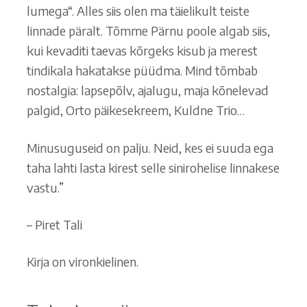
lumega“. Alles siis olen ma täielikult teiste
linnade päralt. Tõmme Pärnu poole algab siis,
kui kevaditi taevas kõrgeks kisub ja merest
tindikala hakatakse püüdma. Mind tõmbab
nostalgia: lapsepõlv, ajalugu, maja kõnelevad
palgid, Orto päikesekreem, Kuldne Trio…
Minusuguseid on palju. Neid, kes ei suuda ega
taha lahti lasta kirest selle sinirohelise linnakese
vastu.”
– Piret Tali
Kirja on vironkielinen.