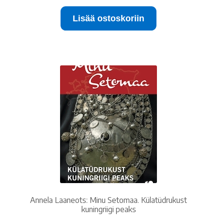
oli:
on:
Lisää ostoskoriin
15.00 €.
10.00 €.
Annela Laaneots: Minu Setomaa. Külatüdrukust
kuningriigi peaks