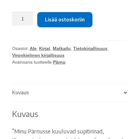
15.00 €.
10.00 €.
Piret
Lisää ostoskoriin
Tali:
Minu
Pärnu.
Suvitajaks
Osastot:
Ale
,
Kirjat
,
Matkailu
,
Tietokirjallisuus
,
saamine
Vironkielinen kirjallisuus
määrä
Avainsana tuotteelle
Pärnu
Kuvaus
Kuvaus
”Minu Pärnusse kuuluvad supitirinad,