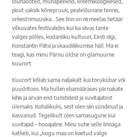
lõunaooted, munapeekrid, kreemikoogikesed,
pisut saksik kõnepruuk, pealelõunane tennis,
orkestrimuusika… See linn on nii meelas hetäär
vilkuvates festivalides kui ka siivas tante
valges põlles, kodanliku kultuuri, Eesti riigi,
Konstantin Pätsi ja skaudiliikumise häll. Ma ei
teagi, kas minu Pärnu üldse on glamuurne
kuurort.
Kuurort kõlab sama naljakalt kui torukübar või
puudritoos. Ma hulbin ebamäärases pärnakate
kihis ja arvan end turistidest ja suvitajatest
ülemaks. Kohalikuks, sest olen siin sündinud ja
kasvanud. Tegelikult olen samasugune kui
suvitajad – hooajaline. Minu suhe selle linnaga
katkeb, kui „kogu maa on kaetud valge