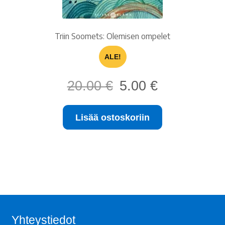
Triin Soomets: Olemisen ompelet
ALE!
Alkuperäinen
Nykyinen
20.00
€
5.00
€
hinta
hinta
oli:
on:
Lisää ostoskoriin
20.00 €.
5.00 €.
Yhteystiedot