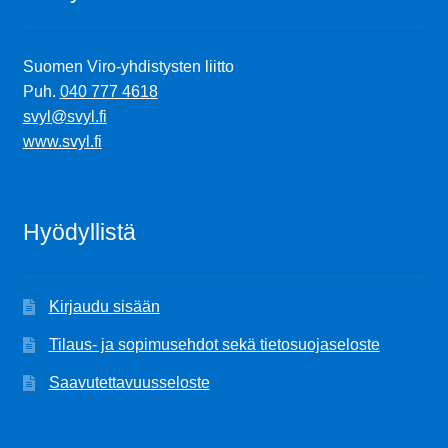
Suomen Viro-yhdistysten liitto
Puh.
040 777 4618
svyl@svyl.fi
www.svyl.fi
Hyödyllistä
Kirjaudu sisään
Tilaus- ja sopimusehdot sekä tietosuojaseloste
Saavutettavuusseloste