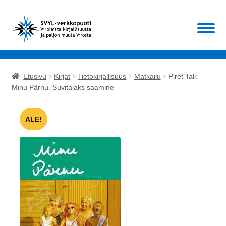
Siirry
Siirry
Valikko
navigointiin
sisältöön
Etusivu
Etusivu
Kirjat
Tietokirjallisuus
Matkailu
Piret Tali:
Laajen
Minu Pärnu. Suvitajaks saamine
Kirjat
alemm
tason
Laajen
Muut
ALE!
valikko
alemm
tason
ALE!
valikko
Ajankohtaista
Mikä SVYL?
Oma tili