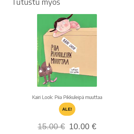
Tutustu myös
Kairi Look: Piia Pikkuleipä muuttaa
ALE!
Alkuperäinen
Nykyinen
15.00
€
10.00
€
hinta
hinta