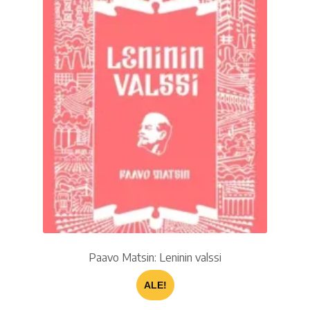
Ostoskori
Tilaus- ja sopimusehdot sekä tietosuojaseloste
Saavutettavuusseloste
Paavo Matsin: Leninin valssi
ALE!