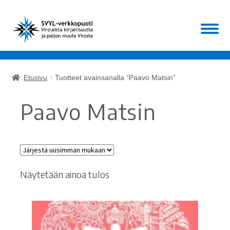
Siirry
Siirry
Valikko
navigointiin
sisältöön
Etusivu
Etusivu
Tuotteet avainsanalla “Paavo Matsin”
Laajen
Kirjat
alemm
Paavo Matsin
tason
Laajen
Muut
valikko
alemm
tason
ALE!
valikko
Näytetään ainoa tulos
Ajankohtaista
Mikä SVYL?
Oma tili