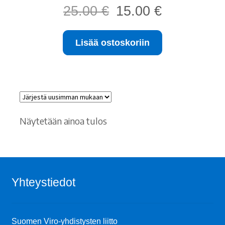
Alkuperäinen
Nykyinen
25.00
€
15.00
€
hinta
hinta
oli:
on:
Lisää ostoskoriin
25.00 €.
15.00 €.
Näytetään ainoa tulos
Yhteystiedot
Suomen Viro-yhdistysten liitto