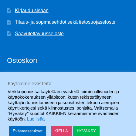
Kirjaudu sisään
Tilaus- ja sopimusehdot sekä tietosuojaseloste
Saavutettavuusseloste
Ostoskori
Käytämme evästeitä
Ostoskori on tyhjä.
Verkkopuodissa käytetään evästeitä toiminnallisuuden ja
käyttökokemuksen ylläpitoon, kuten rekisteröityneen
käyttäjän tunnistamiseen ja suositusten tekoon aiempien
käyntikertojesi sekä kiinnostustesi pohjalta. Valitsemalla
"Hyväksy" suostut KAIKKIEN keräämiemme evästeiden
käyttöön.
Lue lisää
© SVYL-Verkkopuoti 2026
.
Evästeasetukset
KIELLÄ
HYVÄKSY
0