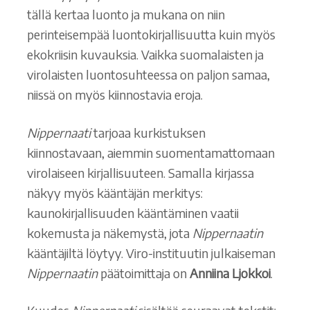
tällä kertaa luonto ja mukana on niin
perinteisempää luontokirjallisuutta kuin myös
ekokriisin kuvauksia. Vaikka suomalaisten ja
virolaisten luontosuhteessa on paljon samaa,
niissä on myös kiinnostavia eroja.
Nippernaati
tarjoaa kurkistuksen
kiinnostavaan, aiemmin suomentamattomaan
virolaiseen kirjallisuuteen. Samalla kirjassa
näkyy myös kääntäjän merkitys:
kaunokirjallisuuden kääntäminen vaatii
kokemusta ja näkemystä, jota
Nippernaatin
kääntäjiltä löytyy. Viro-instituutin julkaiseman
Nippernaatin
päätoimittaja on
Anniina Ljokkoi
.