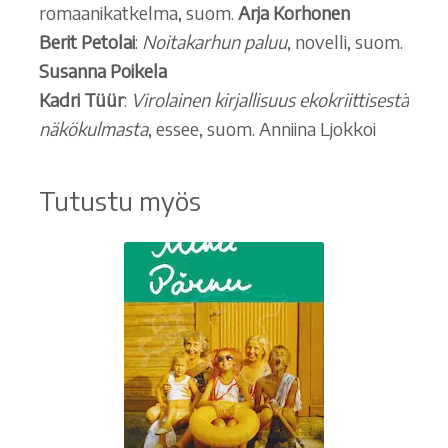
romaanikatkelma, suom.
Arja Korhonen
Berit Petolai
:
Noitakarhun paluu
, novelli, suom.
Susanna Poikela
Kadri Tüür
:
Virolainen kirjallisuus ekokriittisestä
näkökulmasta
, essee, suom. Anniina Ljokkoi
Tutustu myös