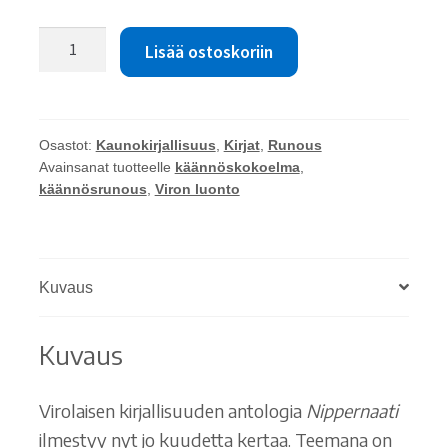
Anniina
Lisää ostoskoriin
Ljokkoi
(toim.):
Nippernaati
6
Osastot:
Kaunokirjallisuus
,
Kirjat
,
Runous
määrä
Avainsanat tuotteelle
käännöskokoelma
,
käännösrunous
,
Viron luonto
Kuvaus
Kuvaus
Virolaisen kirjallisuuden antologia
Nippernaati
ilmestyy nyt jo kuudetta kertaa. Teemana on