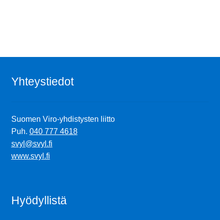
Yhteystiedot
Suomen Viro-yhdistysten liitto
Puh.
040 777 4618
svyl@svyl.fi
www.svyl.fi
Hyödyllistä