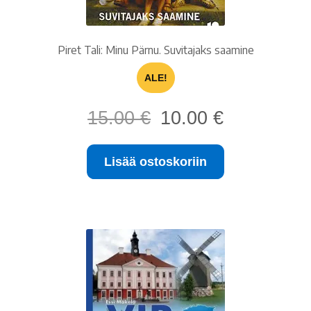
Piret Tali: Minu Pärnu. Suvitajaks saamine
ALE!
Alkuperäinen
Nykyinen
15.00
€
10.00
€
hinta
hinta
oli:
on:
Lisää ostoskoriin
15.00 €.
10.00 €.