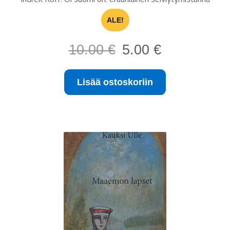
ALE!
Alkuperäinen
Nykyinen
10.00
€
5.00
€
hinta
hinta
oli:
on:
Lisää ostoskoriin
10.00 €.
5.00 €.