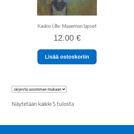
Kauksi Ülle: Maaemon lapset
12.00
€
Lisää ostoskoriin
Sorted
Näytetään kaikki 5 tulosta
by
latest