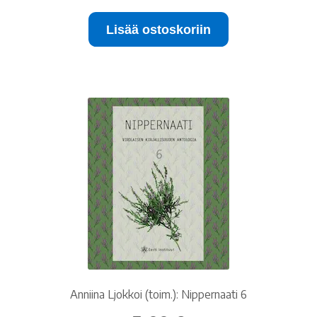
oli:
on:
Lisää ostoskoriin
20.00 €.
10.00 €.
Anniina Ljokkoi (toim.): Nippernaati 6