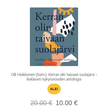
Olli Heikkonen (toim.): Kerran olin taivaan suolajärvi –
liiviläisen nykyrunouden antologia
ALE!
Alkuperäinen
Nykyinen
20.00
€
10.00
€
hinta
hinta