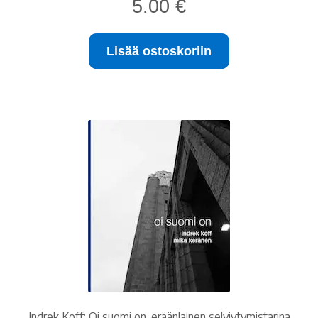
5.00
€
Lisää ostoskoriin
Indrek Koff: Oi suomi on. eräänlainen selviytymistarina