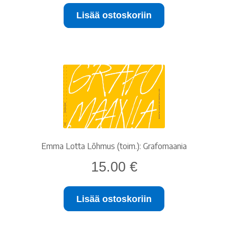
oli:
on:
Lisää ostoskoriin
20.00 €.
10.00 €.
Emma Lotta Lõhmus (toim.): Grafomaania
15.00
€
Lisää ostoskoriin