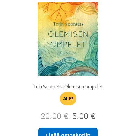
Triin Soomets: Olemisen ompelet
ALE!
Alkuperäinen
Nykyinen
20.00
€
5.00
€
hinta
hinta
oli:
on:
Lisää ostoskoriin
20.00 €.
5.00 €.