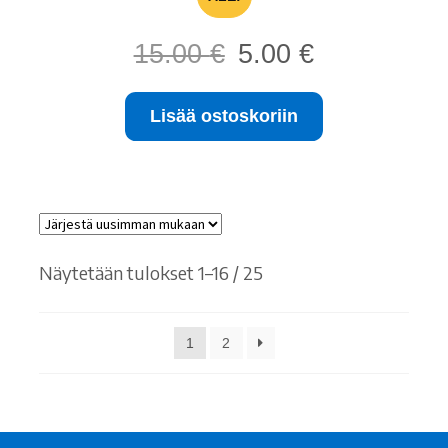
Alkuperäinen
Nykyinen
15.00
€
5.00
€
hinta
hinta
oli:
on:
Lisää ostoskoriin
15.00 €.
5.00 €.
Sorted
Näytetään tulokset 1–16 / 25
by
latest
1
2