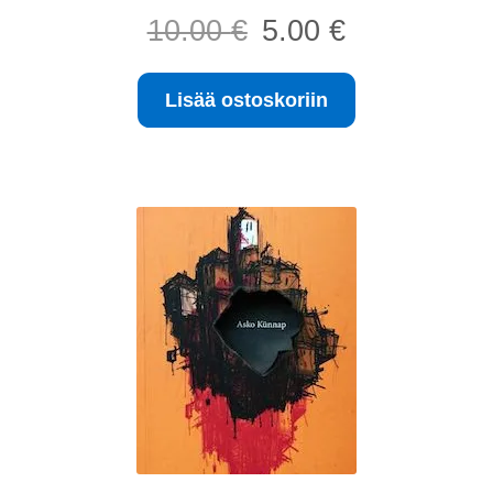
Alkuperäinen
Nykyinen
10.00
€
5.00
€
hinta
hinta
oli:
on:
Lisää ostoskoriin
10.00 €.
5.00 €.