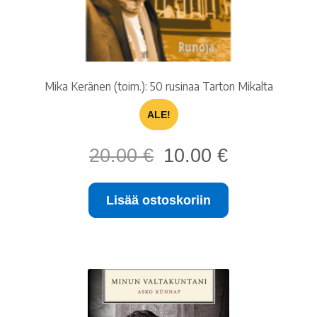
Mika Keränen (toim.): 50 rusinaa Tarton Mikalta
ALE!
Alkuperäinen
Nykyinen
20.00
€
10.00
€
hinta
hinta
oli:
on:
Lisää ostoskoriin
20.00 €.
10.00 €.