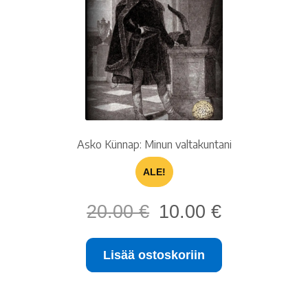
Asko Künnap: Minun valtakuntani
ALE!
Alkuperäinen
Nykyinen
20.00
€
10.00
€
hinta
hinta
oli:
on:
Lisää ostoskoriin
20.00 €.
10.00 €.