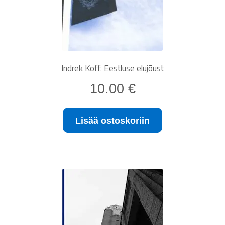
Indrek Koff: Eestluse elujõust
10.00
€
Lisää ostoskoriin