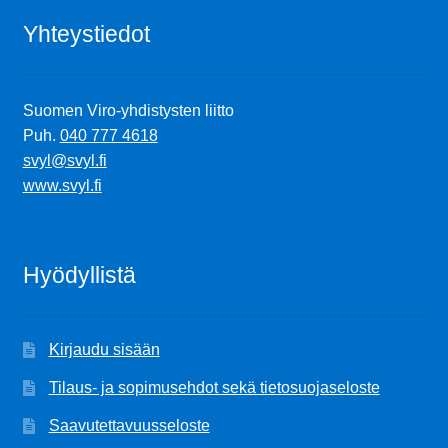
Yhteystiedot
Suomen Viro-yhdistysten liitto
Puh.
040 777 4618
svyl@svyl.fi
www.svyl.fi
Hyödyllistä
Kirjaudu sisään
Tilaus- ja sopimusehdot sekä tietosuojaseloste
Saavutettavuusseloste