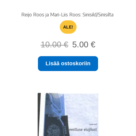
Reijo Roos ja Mari-Liis Roos: Sinisild/Sinisilta
ALE!
Alkuperäinen
Nykyinen
10.00
€
5.00
€
hinta
hinta
oli:
on:
Lisää ostoskoriin
10.00 €.
5.00 €.