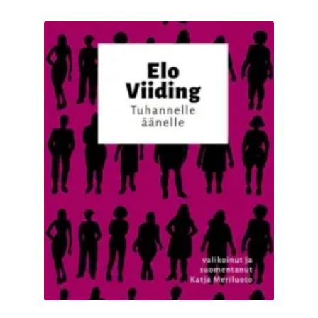
Ostoskori
Tilaus- ja sopimusehdot sekä tietosuojaseloste
Saavutettavuusseloste