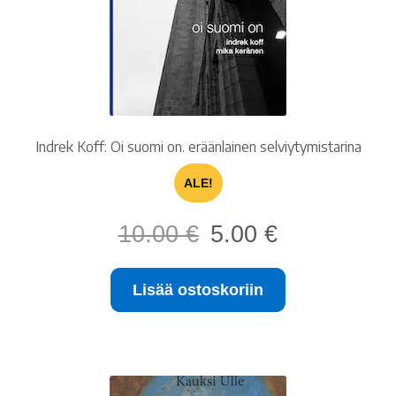
Indrek Koff: Oi suomi on. eräänlainen selviytymistarina
ALE!
Alkuperäinen
Nykyinen
10.00
€
5.00
€
hinta
hinta
oli:
on:
Lisää ostoskoriin
10.00 €.
5.00 €.