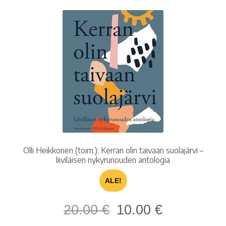
Olli Heikkonen (toim.): Kerran olin taivaan suolajärvi –
liiviläisen nykyrunouden antologia
ALE!
Alkuperäinen
Nykyinen
20.00
€
10.00
€
hinta
hinta