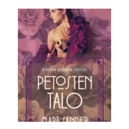
Ostoskori
Tilaus- ja sopimusehdot sekä tietosuojaseloste
Saavutettavuusseloste