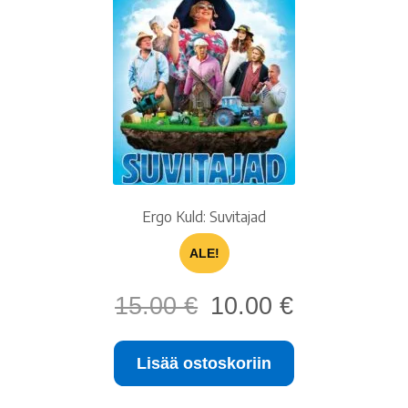
Ergo Kuld: Suvitajad
ALE!
Alkuperäinen
Nykyinen
15.00
€
10.00
€
hinta
hinta
oli:
on:
Lisää ostoskoriin
15.00 €.
10.00 €.