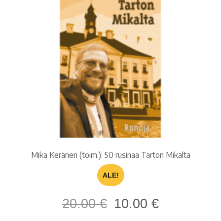
Mika Keränen (toim.): 50 rusinaa Tarton Mikalta
ALE!
Alkuperäinen
Nykyinen
20.00
€
10.00
€
hinta
hinta