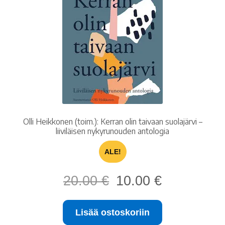
Olli Heikkonen (toim.): Kerran olin taivaan suolajärvi –
liiviläisen nykyrunouden antologia
ALE!
Alkuperäinen
Nykyinen
20.00
€
10.00
€
hinta
hinta
oli:
on:
Lisää ostoskoriin
20.00 €.
10.00 €.