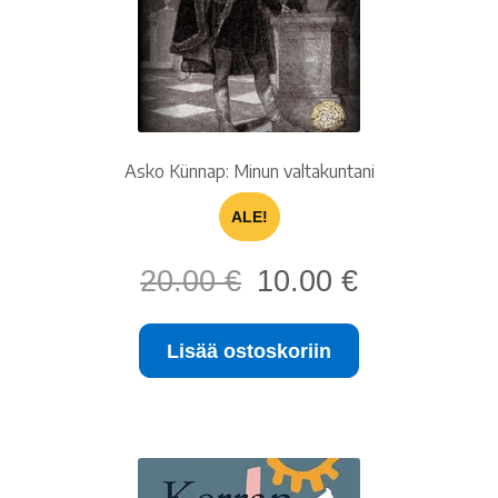
Asko Künnap: Minun valtakuntani
ALE!
Alkuperäinen
Nykyinen
20.00
€
10.00
€
hinta
hinta
oli:
on:
Lisää ostoskoriin
20.00 €.
10.00 €.