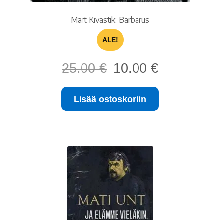
Mart Kivastik: Barbarus
ALE!
Alkuperäinen
Nykyinen
25.00
€
10.00
€
hinta
hinta
oli:
on:
Lisää ostoskoriin
25.00 €.
10.00 €.