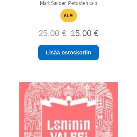
Mart Sander: Petosten talo
ALE!
Alkuperäinen
Nykyinen
25.00
€
15.00
€
hinta
hinta
oli:
on:
Lisää ostoskoriin
25.00 €.
15.00 €.