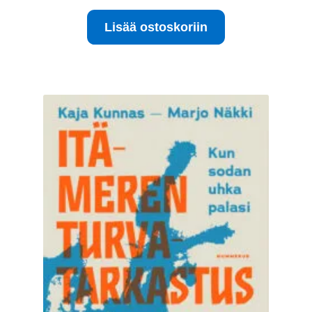
oli:
on:
Lisää ostoskoriin
20.00 €.
10.00 €.