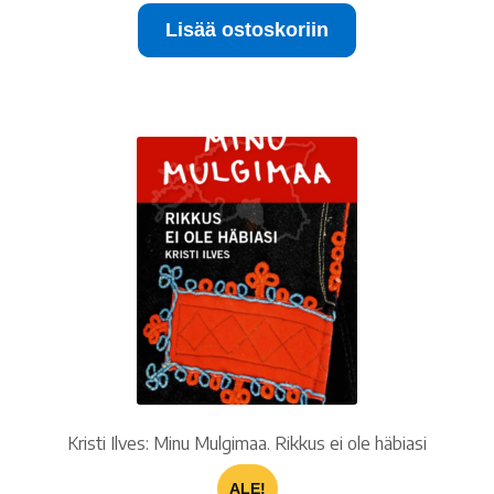
oli:
on:
Lisää ostoskoriin
20.00 €.
10.00 €.
Kristi Ilves: Minu Mulgimaa. Rikkus ei ole häbiasi
ALE!