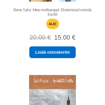
Rene Satsi: Minu matkarajad. Ekslemised mööda
Eestit
ALE!
Alkuperäinen
Nykyinen
20.00
€
15.00
€
hinta
hinta
oli:
on:
Lisää ostoskoriin
20.00 €.
15.00 €.