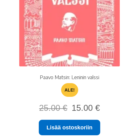
Paavo Matsin: Leninin valssi
ALE!
Alkuperäinen
Nykyinen
25.00
€
15.00
€
hinta
hinta
oli:
on:
Lisää ostoskoriin
25.00 €.
15.00 €.