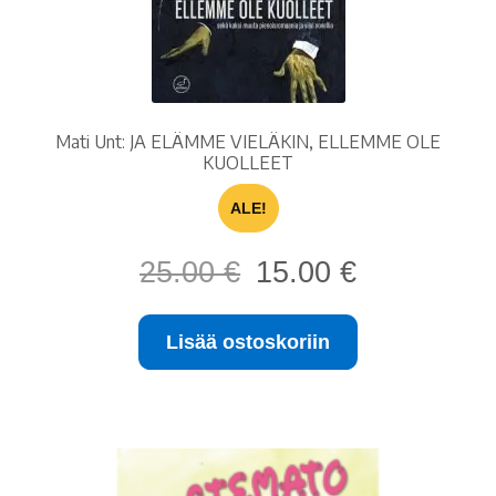
Mati Unt: JA ELÄMME VIELÄKIN, ELLEMME OLE
KUOLLEET
ALE!
Alkuperäinen
Nykyinen
25.00
€
15.00
€
hinta
hinta
oli:
on:
Lisää ostoskoriin
25.00 €.
15.00 €.