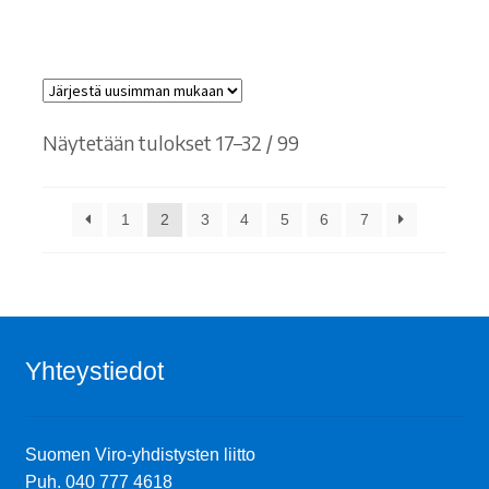
Sorted
Näytetään tulokset 17–32 / 99
by
latest
1
2
3
4
5
6
7
Yhteystiedot
Suomen Viro-yhdistysten liitto
Puh.
040 777 4618