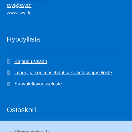
svyl@svyl.fi
www.svyl.fi
Hyödyllistä
Kirjaudu sisään
Tilaus- ja sopimusehdot sekä tietosuojaseloste
Saavutettavuusseloste
Ostoskori