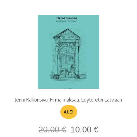
Jenni Kallionsivu: Firma maksaa. Löytöretki Latviaan
ALE!
Alkuperäinen
Nykyinen
20.00
€
10.00
€
hinta
hinta