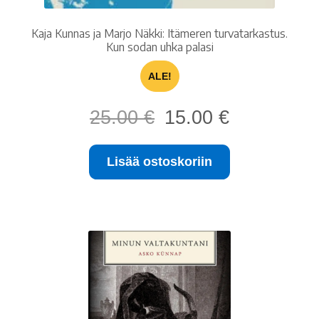
Kaja Kunnas ja Marjo Näkki: Itämeren turvatarkastus.
Kun sodan uhka palasi
ALE!
Alkuperäinen
Nykyinen
25.00
€
15.00
€
hinta
hinta
oli:
on:
Lisää ostoskoriin
25.00 €.
15.00 €.