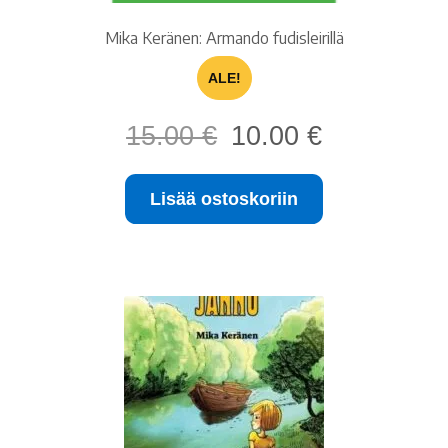
Mika Keränen: Armando fudisleirillä
ALE!
Alkuperäinen
Nykyinen
15.00
€
10.00
€
hinta
hinta
oli:
on:
Lisää ostoskoriin
15.00 €.
10.00 €.