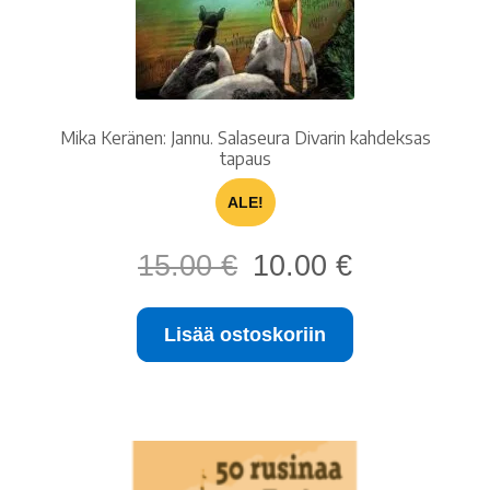
Mika Keränen: Jannu. Salaseura Divarin kahdeksas
tapaus
ALE!
Alkuperäinen
Nykyinen
15.00
€
10.00
€
hinta
hinta
oli:
on:
Lisää ostoskoriin
15.00 €.
10.00 €.