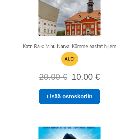
Katri Raik: Minu Narva. Kümme aastat hiljem
ALE!
Alkuperäinen
Nykyinen
20.00
€
10.00
€
hinta
hinta
oli:
on:
Lisää ostoskoriin
20.00 €.
10.00 €.