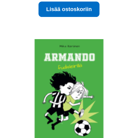
oli:
on:
Lisää ostoskoriin
13.00 €.
5.00 €.