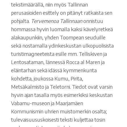
tekstimäärällä, niin myös Tallinnan
perusasioiden esittely on pitänyt ratkaista sen
pohjalta.
Tervemenoa Tallinnaan
onnistuu
hommassa hyvin luomalla kaksi kävelyretkeä
alakaupunkiin, yhden Toompean seuduille
sekä nostamalla ydinkeskustan ulkopuolisista
turistimagneeteista esille mm. Telliskiven ja
Lentosataman, lännessä Rocca al Maren ja
eläintarhan sekä idässä kymmenkunta
kohdetta, joukossa Kumu, Pirita,
Metsäkalmisto ja Teletorni. Tiedot ovat varsin
hyvin ajan tasalla myös esimerkiksi keskustan
Vabamu-museon ja Maarjamäen
Kommunismin uhrien muistomerkin osalta;
tulevaisuususkoisesti teksti kuljettaa tosin