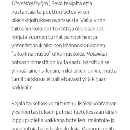
Ülemistejärvi
jm.) Sekä tekijältä että
kustantajalta puuttuu tietoa viron
oikeinkirjoituksen nyansseista. Vailla viron
taitoakin kokenut toimittaja olisi osannut
korjata suomen turhat painovirheet ja
yhtenäistää ikiaikainen käännöskukkanen
”ulkoilmamuseo” ulkomuseoksi.
Rusalkan
patsaan nimestä on kyllä saatu karsittua se
ylimääräinen s-kirjain, mikä oikein onkin, mutta
tämä tarkkuus ei valitettavasti yllä kirjaan
kaikkialle.
Rajala tai selkosuomi tuntuu lisäksi kohtaavan
yksinkertaistuksen pulmat luetellessaan kirjan
loppupuolella vaikkapa hotelleja, ravintola- ja
baarikatuja tai ostoskeskuksia. Vannoutuneita