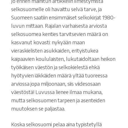
Jo ennen mainitun artikkelin ilmestymistä
selkosuomelle oli havaittu selvä tarve, ja
Suomeen saatiin ensimmäiset selkokirjat 1980-
luvun mittaan. Rajalan varhaisesta arviosta
selkosuomea kenties tarvitsevien määrä on
kasvanut kovasti: nykyään maan
vieraskielisten asukkaiden, erityistukea
kaipaavien koululaisten, lukutaidoltaan heikon
työikäisen väestön ja selkokielestä ehkä
hyötyvien iäkkäiden määrä yltää tuoreessa
arviossa jopa miljoonaan, siis viidesosaan
väestöstä! Luvussa lienee ilmaa mukana,
mutta selkosuomen tarpeen ja asenteiden
muutoksen se paljastaa.
Koska selkosuomi pelaa aina typistetyllä