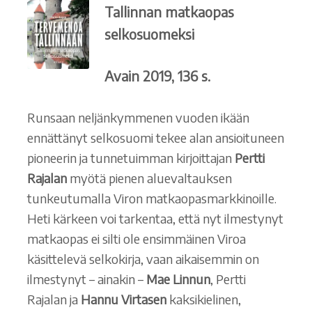
Tallinnan matkaopas
selkosuomeksi
Ostoskori
Tilaus- ja sopimusehdot sekä tietosuojaseloste
Avain 2019, 136 s.
Saavutettavuusseloste
Runsaan neljänkymmenen vuoden ikään
ennättänyt selkosuomi tekee alan ansioituneen
pioneerin ja tunnetuimman kirjoittajan
Pertti
Rajalan
myötä pienen aluevaltauksen
tunkeutumalla Viron matkaopasmarkkinoille.
Heti kärkeen voi tarkentaa, että nyt ilmestynyt
matkaopas ei silti ole ensimmäinen Viroa
käsittelevä selkokirja, vaan aikaisemmin on
ilmestynyt – ainakin –
Mae Linnun
, Pertti
Rajalan ja
Hannu Virtasen
kaksikielinen,