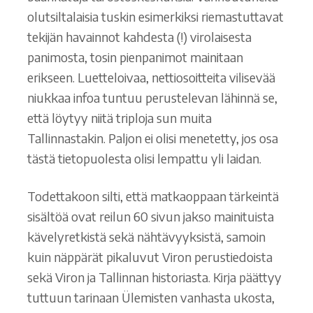
olutsiltalaisia tuskin esimerkiksi riemastuttavat
tekijän havainnot kahdesta (!) virolaisesta
panimosta, tosin pienpanimot mainitaan
erikseen. Luetteloivaa, nettiosoitteita vilisevää
niukkaa infoa tuntuu perustelevan lähinnä se,
että löytyy niitä triploja sun muita
Tallinnastakin. Paljon ei olisi menetetty, jos osa
tästä tietopuolesta olisi lempattu yli laidan.
Todettakoon silti, että matkaoppaan tärkeintä
sisältöä ovat reilun 60 sivun jakso mainituista
kävelyretkistä sekä nähtävyyksistä, samoin
kuin näppärät pikaluvut Viron perustiedoista
sekä Viron ja Tallinnan historiasta. Kirja päättyy
tuttuun tarinaan Ülemisten vanhasta ukosta,