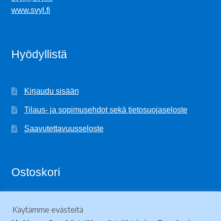
www.svyl.fi
Hyödyllistä
Kirjaudu sisään
Tilaus- ja sopimusehdot sekä tietosuojaseloste
Saavutettavuusseloste
Ostoskori
Käytämme evästeitä
Ostoskori on tyhjä.