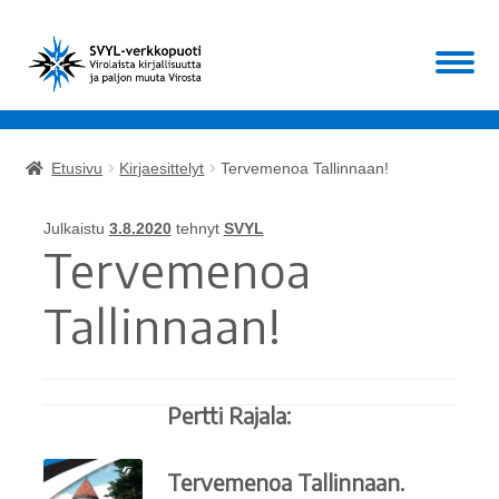
Siirry
Siirry
Valikko
navigointiin
sisältöön
Etusivu
Etusivu
Kirjaesittelyt
Tervemenoa Tallinnaan!
Laajen
Kirjat
alemm
Julkaistu
3.8.2020
tehnyt
SVYL
tason
Laajen
Tervemenoa
Muut
valikko
alemm
tason
Tallinnaan!
ALE!
valikko
Ajankohtaista
Pertti Rajala:
Mikä SVYL?
Tervemenoa Tallinnaan.
Oma tili