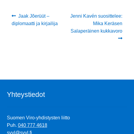
Artikkelien
Edellinen
Seuraava
Jaak Jõerüüt –
Jenni Kavén suosittelee:
artikkeli
artikkeli:
diplomaatti ja kirjailija
Mika Keräsen
selaus
Salaperäinen kukkavoro
Yhteystiedot
Suomen Viro-yhdistysten liitto
Puh.
040 777 4618
svyl@svyl.fi