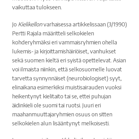
vaikuttaa tulokseen.
Jo
Kielikellon
varhaisessa artikkelissaan (3/1990)
Pertti Rajala määritteli selkokielen
kohderyhmäksi eri vammaisryhmien ohella
lukemis- ja kirjoittamishäiriöiset, vanhukset
sekä suomen kieltä eri syistä opettelevat. Asian
voi ilmaista niinkin, että selkosuomelle luovat
tarvetta synnynnäiset (neurobiologiset) syyt,
elinaikana esimerkiksi muistisairauden vuoksi
heikentynyt kielitaito tai se, ettei puhujan
äidinkieli ole suomi tai ruotsi. Juuri eri
maahanmuuttajaryhmien osuus on sitten
selkokielen alun lisääntynyt melkoisesti.