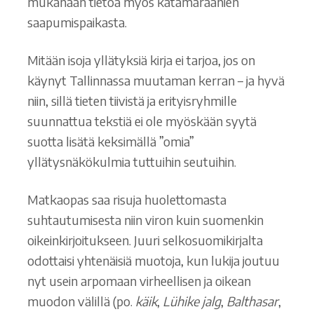
mukanaan tietoa myös katamaraanien
saapumispaikasta.
Mitään isoja yllätyksiä kirja ei tarjoa, jos on
käynyt Tallinnassa muutaman kerran – ja hyvä
niin, sillä tieten tiivistä ja erityisryhmille
suunnattua tekstiä ei ole myöskään syytä
suotta lisätä keksimällä ”omia”
yllätysnäkökulmia tuttuihin seutuihin.
Matkaopas saa risuja huolettomasta
suhtautumisesta niin viron kuin suomenkin
oikeinkirjoitukseen. Juuri selkosuomikirjalta
odottaisi yhtenäisiä muotoja, kun lukija joutuu
nyt usein arpomaan virheellisen ja oikean
muodon välillä (po.
käik
,
Lühike jalg
,
Balthasar
,