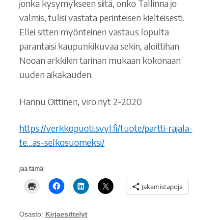
jonka kysymykseen siitä, onko Tallinna jo
valmis, tulisi vastata perinteisen kielteisesti.
Ellei sitten myönteinen vastaus lopulta
parantaisi kaupunkikuvaa sekin, aloittihan
Nooan arkkikin tarinan mukaan kokonaan
uuden aikakauden.
Hannu Oittinen, viro.nyt 2-2020
https://verkkopuoti.svyl.fi/tuote/partti-rajala-
te…as-selkosuomeksi/
Jaa tämä:
Jakamistapoja
Osasto:
Kirjaesittelyt