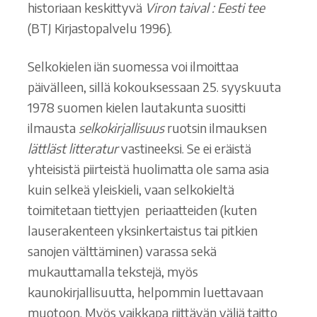
historiaan keskittyvä
Viron taival : Eesti tee
(BTJ Kirjastopalvelu 1996).
Selkokielen iän suomessa voi ilmoittaa
päivälleen, sillä kokouksessaan 25. syyskuuta
1978 suomen kielen lautakunta suositti
ilmausta
selkokirjallisuus
ruotsin ilmauksen
lättläst litteratur
vastineeksi. Se ei eräistä
yhteisistä piirteistä huolimatta ole sama asia
kuin selkeä yleiskieli, vaan selkokieltä
toimitetaan tiettyjen periaatteiden (kuten
lauserakenteen yksinkertaistus tai pitkien
sanojen välttäminen) varassa sekä
mukauttamalla tekstejä, myös
kaunokirjallisuutta, helpommin luettavaan
muotoon. Myös vaikkapa riittävän väljä taitto