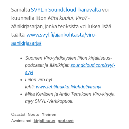
Samalta
SVYL:n Soundcloud-kanavalta
voi
kuunnella liiton
Mitä kuului, Viro?
-
äänikirjasarjan, jonka teoksista voi lukea lisää
täältä:
www.svyl.fi/ajankohtaista/viro-
aanikirjasarja/
Suomen Viro-yhdistysten liiton kirjallisuus-
podcastit ja äänikirjat:
soundcloud.com/svyl-
svyl
Liiton viro.nyt-
lehti:
www.lehtiluukku.fi/lehdet/vironyt
Mika Keräsen ja Antto Terraksen Viro-kirjoja
myy SVYL-Verkkopuoti.
Osastot:
Nosto
,
Yleinen
Avainsanat:
kirjallisuus
,
podcast