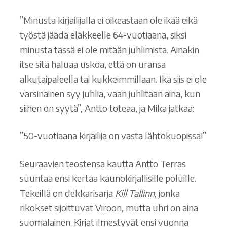
”Minusta kirjailijalla ei oikeastaan ole ikää eikä
työstä jäädä eläkkeelle 64-vuotiaana, siksi
minusta tässä ei ole mitään juhlimista. Ainakin
itse sitä haluaa uskoa, että on uransa
alkutaipaleella tai kukkeimmillaan. Ikä siis ei ole
varsinainen syy juhlia, vaan juhlitaan aina, kun
siihen on syytä”, Antto toteaa, ja Mika jatkaa:
”50-vuotiaana kirjailija on vasta lähtökuopissa!”
Seuraavien teostensa kautta Antto Terras
suuntaa ensi kertaa kaunokirjallisille poluille.
Tekeillä on dekkarisarja
Kill Tallinn
, jonka
rikokset sijoittuvat Viroon, mutta uhri on aina
suomalainen. Kirjat ilmestyvät ensi vuonna