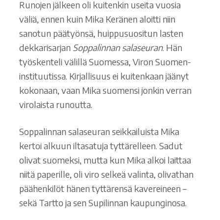
Runojen jälkeen oli kuitenkin useita vuosia
väliä, ennen kuin Mika Keränen aloitti niin
sanotun päätyönsä, huippusuositun lasten
dekkarisarjan
Soppalinnan salaseuran
. Hän
työskenteli välillä Suomessa, Viron Suomen-
instituutissa. Kirjallisuus ei kuitenkaan jäänyt
kokonaan, vaan Mika suomensi jonkin verran
virolaista runoutta.
Soppalinnan salaseuran seikkailuista Mika
kertoi alkuun iltasatuja tyttärelleen. Sadut
olivat suomeksi, mutta kun Mika alkoi laittaa
niitä paperille, oli viro selkeä valinta, olivathan
päähenkilöt hänen tyttärensä kavereineen –
sekä Tartto ja sen Supilinnan kaupunginosa.