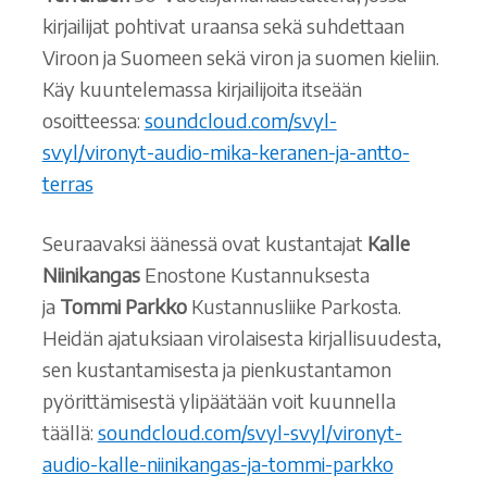
kirjailijat pohtivat uraansa sekä suhdettaan
Viroon ja Suomeen sekä viron ja suomen kieliin.
Käy kuuntelemassa kirjailijoita itseään
osoitteessa:
soundcloud.com/svyl-
svyl/vironyt-audio-mika-keranen-ja-antto-
terras
Seuraavaksi äänessä ovat kustantajat
Kalle
Niinikangas
Enostone Kustannuksesta
ja
Tommi Parkko
Kustannusliike Parkosta.
Heidän ajatuksiaan virolaisesta kirjallisuudesta,
sen kustantamisesta ja pienkustantamon
pyörittämisestä ylipäätään voit kuunnella
täällä:
soundcloud.com/svyl-svyl/vironyt-
audio-kalle-niinikangas-ja-tommi-parkko