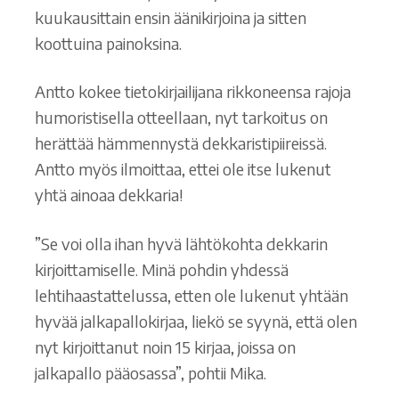
kuukausittain ensin äänikirjoina ja sitten
koottuina painoksina.
Antto kokee tietokirjailijana rikkoneensa rajoja
humoristisella otteellaan, nyt tarkoitus on
herättää hämmennystä dekkaristipiireissä.
Antto myös ilmoittaa, ettei ole itse lukenut
yhtä ainoaa dekkaria!
”Se voi olla ihan hyvä lähtökohta dekkarin
kirjoittamiselle. Minä pohdin yhdessä
lehtihaastattelussa, etten ole lukenut yhtään
hyvää jalkapallokirjaa, liekö se syynä, että olen
nyt kirjoittanut noin 15 kirjaa, joissa on
jalkapallo pääosassa”, pohtii Mika.