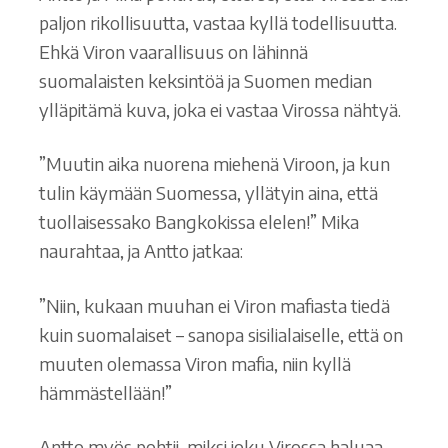
paljon rikollisuutta, vastaa kyllä todellisuutta.
Ehkä Viron vaarallisuus on lähinnä
suomalaisten keksintöä ja Suomen median
ylläpitämä kuva, joka ei vastaa Virossa nähtyä.
”Muutin aika nuorena miehenä Viroon, ja kun
tulin käymään Suomessa, yllätyin aina, että
tuollaisessako Bangkokissa elelen!” Mika
naurahtaa, ja Antto jatkaa:
”Niin, kukaan muuhan ei Viron mafiasta tiedä
kuin suomalaiset – sanopa sisilialaiselle, että on
muuten olemassa Viron mafia, niin kyllä
hämmästellään!”
Antto myös pohtii, miksi joku Virossa haluaa