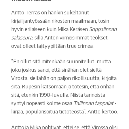
Antto Terras on hänkin sukeltanut
kirjailijantyössään rikosten maailmaan, tosin
hyvin erilaiseen kuin Mika Keräsen
Soppalinnan
salaseura
, sillä Anton viimeisimmät teokset
ovat olleet lajityypiltään true crimea.
”En ollut sitä mitenkään suunnitellut, mutta
joku joskus sanoi, että sinähän olet sieltä
Virosta, siellähän on paljon rikollisuutta, kirjoita
siitä. Rupesin katsomaan ja totesin, että onhan
sitä, etenkin 1990-luvulla. Niistä tarinoista
syntyi nopeasti kolme osaa
Tallinnan tappajat
-
kirjaa, popularisoitua tietoteosta”, Antto kertoo.
Antto ja Mika pohtivat, ettei se, että Virossa olisi