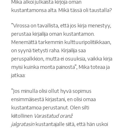
Mika alkoi julkaista kirjoja oman
kustantamonsa alta. Mikä tässä oli taustalla?
”Virossa on tavallista, että jos kirja menestyy,
perustaa kirjailija oman kustantamon.
Menemättä tarkemmin kulttuuripolitiikkaan,
on syynä tietysti raha. Kirjailija saa
peruspalkkion, mutta ei osuuksia, vaikka kirja
myisi kuinka monta painosta”, Mika toteaa ja
jatkaa:
”Jos minulla olisi ollut hyvä sopimus
ensimmäisestä kirjastani, en olisi omaa
kustantamoa perustanut. Olen silti
kiitollinen
Varastatud oranž
jalgratasin
kustantajalle siitä, että hän uskoi