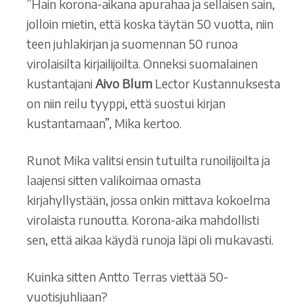
”Hain korona-aikana apurahaa ja sellaisen sain,
jolloin mietin, että koska täytän 50 vuotta, niin
teen juhlakirjan ja suomennan 50 runoa
virolaisilta kirjailijoilta. Onneksi suomalainen
kustantajani
Aivo Blum
Lector Kustannuksesta
on niin reilu tyyppi, että suostui kirjan
kustantamaan”, Mika kertoo.
Runot Mika valitsi ensin tutuilta runoilijoilta ja
laajensi sitten valikoimaa omasta
kirjahyllystään, jossa onkin mittava kokoelma
virolaista runoutta. Korona-aika mahdollisti
sen, että aikaa käydä runoja läpi oli mukavasti.
Kuinka sitten Antto Terras viettää 50-
vuotisjuhliaan?