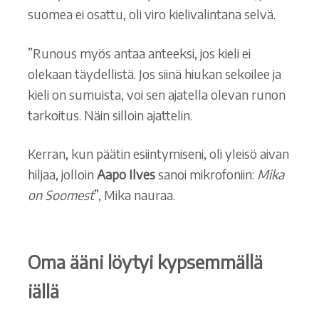
suomea ei osattu, oli viro kielivalintana selvä.
”Runous myös antaa anteeksi, jos kieli ei
olekaan täydellistä. Jos siinä hiukan sekoilee ja
kieli on sumuista, voi sen ajatella olevan runon
tarkoitus. Näin silloin ajattelin.
Kerran, kun päätin esiintymiseni, oli yleisö aivan
hiljaa, jolloin
Aapo Ilves
sanoi mikrofoniin:
Mika
on Soomest
”, Mika nauraa.
Oma ääni löytyi kypsemmällä
iällä