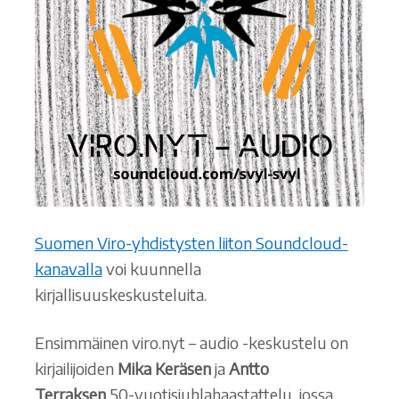
Suomen Viro-yhdistysten liiton Soundcloud-
kanavalla
voi kuunnella
kirjallisuuskeskusteluita.
Ensimmäinen viro.nyt – audio -keskustelu on
kirjailijoiden
Mika Keräsen
ja
Antto
Terraksen
50-vuotisjuhlahaastattelu, jossa