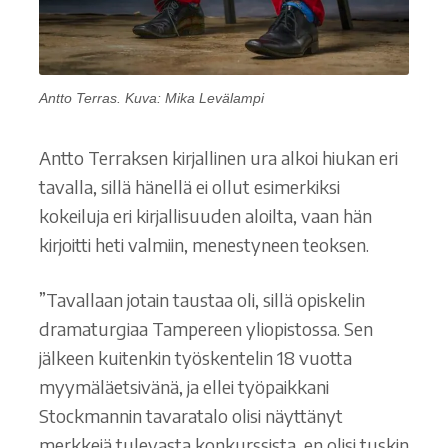
Antto Terras. Kuva: Mika Levälampi
Antto Terraksen kirjallinen ura alkoi hiukan eri
tavalla, sillä hänellä ei ollut esimerkiksi
kokeiluja eri kirjallisuuden aloilta, vaan hän
kirjoitti heti valmiin, menestyneen teoksen.
”Tavallaan jotain taustaa oli, sillä opiskelin
dramaturgiaa Tampereen yliopistossa. Sen
jälkeen kuitenkin työskentelin 18 vuotta
myymäläetsivänä, ja ellei työpaikkani
Stockmannin tavaratalo olisi näyttänyt
merkkejä tulevasta konkurssista, en olisi tuskin