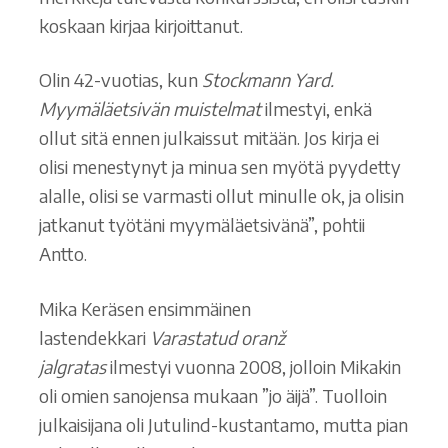
koskaan kirjaa kirjoittanut.
Olin 42-vuotias, kun
Stockmann Yard.
Myymäläetsivän muistelmat
ilmestyi, enkä
ollut sitä ennen julkaissut mitään. Jos kirja ei
olisi menestynyt ja minua sen myötä pyydetty
alalle, olisi se varmasti ollut minulle ok, ja olisin
jatkanut työtäni myymäläetsivänä”, pohtii
Antto.
Mika Keräsen ensimmäinen
lastendekkari
Varastatud oranž
jalgratas
ilmestyi vuonna 2008, jolloin Mikakin
oli omien sanojensa mukaan ”jo äijä”. Tuolloin
julkaisijana oli Jutulind-kustantamo, mutta pian