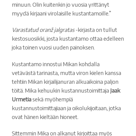
minuun. Olin kuitenkin jo vuosia yrittänyt
myydä kirjaani virolaisille kustantamoille.”
Varastatud oranž jalgratas
-kirjasta on tullut
kestosuosikki, josta kustantamo ottaa edelleen
joka toinen vuosi uuden painoksen.
Kustantamo innostui Mikan kohdalla
vetävästä tarinasta, mutta viron kielen kanssa
tehtiin Mikan kirjailijanuran alkuaikoina paljon
töitä. Mika kehuukin kustannustoimittaja
Jaak
Urmetia
sekä myöhempiä
kustannustoimittajiaan ja oikolukijoitaan, jotka
ovat hänen kieltään hioneet.
Sittemmin Mika on alkanut kirjoittaa myös