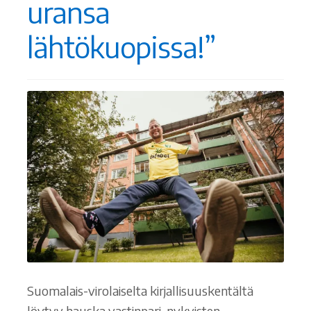
uransa
Ostoskori
lähtökuopissa!”
Tilaus- ja sopimusehdot sekä tietosuojaseloste
Saavutettavuusseloste
Suomalais-virolaiselta kirjallisuuskentältä
löytyy hauska vastinpari, nykyisten