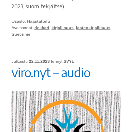
2023, suom. tekijä itse)
Osasto:
Haastattelu
Avainsanat:
dekkari
,
kirjallisuus
,
lastenkirjallisuus
,
truecrime
Julkaistu
22.11.2023
tehnyt
SVYL
viro.nyt – audio