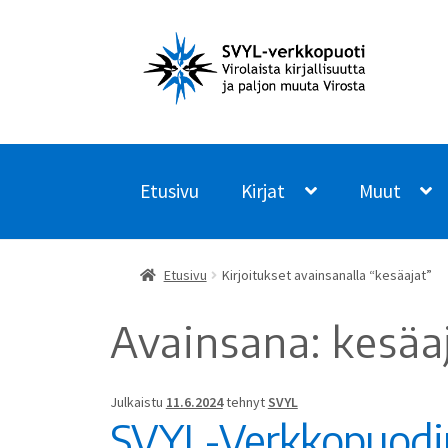
Siirry
Siirry
navigointiin
sisältöön
Etusivu
Kirjat
Muut
Etusivu
Kirjoitukset avainsanalla “kesäajat”
Avainsana:
kesäa
Julkaistu
11.6.2024
tehnyt
SVYL
SVYL-Verkkopuodi