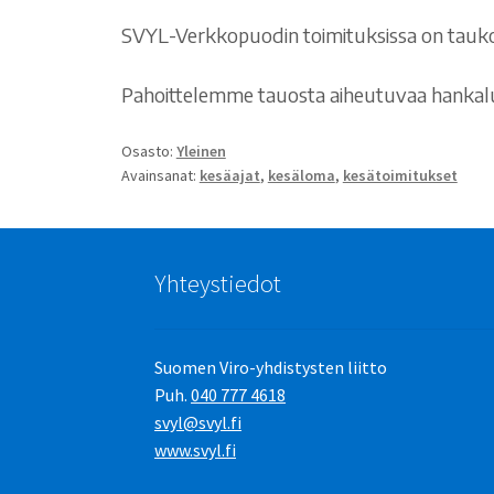
SVYL-Verkkopuodin toimituksissa on tauko 
Pahoittelemme tauosta aiheutuvaa hankaluu
Osasto:
Yleinen
Avainsanat:
kesäajat
,
kesäloma
,
kesätoimitukset
Yhteystiedot
Suomen Viro-yhdistysten liitto
Puh.
040 777 4618
svyl@svyl.fi
www.svyl.fi