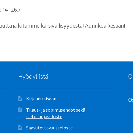
14.–26.7.
tta ja kiitämme kärsivällisyydestä! Aurinkoa kesään!
Hyödyllistä
O
Kirjaudu sisään
Os
Tilaus- ja sopimusehdot sekä
tietosuojaseloste
Saavutettavuusseloste