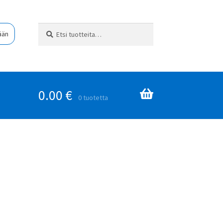
Etsi:
Haku
ään
0.00
€
0 tuotetta