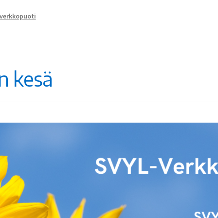
lverkkopuoti
n kesä