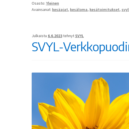
Osasto:
Yleinen
Avainsanat:
kesäajat
,
kesäloma
,
kesätoimitukset
,
svy
Julkaistu
6.6.2023
tehnyt
SVYL
SVYL-Verkkopuodi