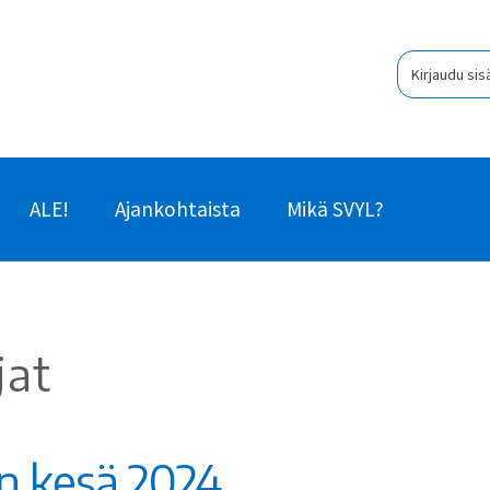
Kirjaudu sis
ALE!
Ajankohtaista
Mikä SVYL?
jat
n kesä 2024