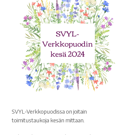
Ostoskori
Tilaus- ja sopimusehdot sekä tietosuojaseloste
Saavutettavuusseloste
SVYL-Verkkopuodissa on joitain
toimitustaukoja kesän mittaan.