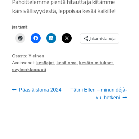
Pahoittelemme pientä hitautta ja kiitämme
kärsivällisyydestä, leppoisaa kesää kaikille!
Jaa tämä:
Jakamistapoja
Osasto:
Yleinen
Avainsanat:
kesäajat
,
kesäloma
,
kesätoimitukset
,
svylverkkopuoti
Artikkelien
Edellinen
Seuraava
Pääsiäisloma 2024
Tätini Ellen – minun déjà-
artikkeli
artikkeli:
vu -hetkeni
selaus