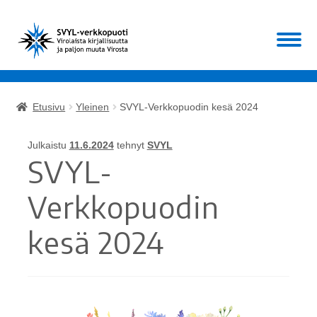
Siirry
Siirry
Valikko
navigointiin
sisältöön
Etusivu
Etusivu
Yleinen
SVYL-Verkkopuodin kesä 2024
Laajen
Kirjat
alemm
Julkaistu
11.6.2024
tehnyt
SVYL
tason
Laajen
SVYL-
Muut
valikko
alemm
tason
Verkkopuodin
ALE!
valikko
kesä 2024
Ajankohtaista
Mikä SVYL?
Oma tili