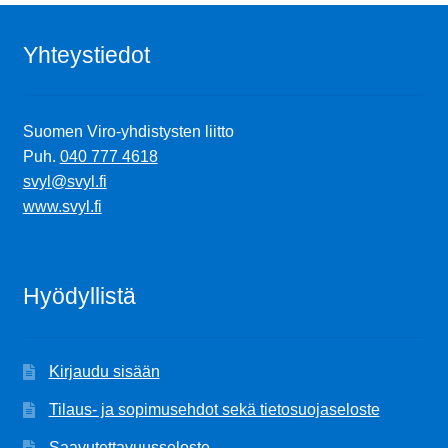
Yhteystiedot
Suomen Viro-yhdistysten liitto
Puh.
040 777 4618
svyl@svyl.fi
www.svyl.fi
Hyödyllistä
Kirjaudu sisään
Tilaus- ja sopimusehdot sekä tietosuojaseloste
Saavutettavuusseloste