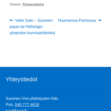
Osasto:
Kirjaesittelyt
Artikkelien
Edellinen
Seuraava
Vello Salo – Suomen-
Huomenna Pariisissa
artikkeli
artikkeli:
pojan tie Helsingin
selaus
yliopiston kunniatohtoriksi
Yhteystiedot
Suomen Viro-yhdistysten liitto
Puh.
040 777 4618
svyl@svyl.fi