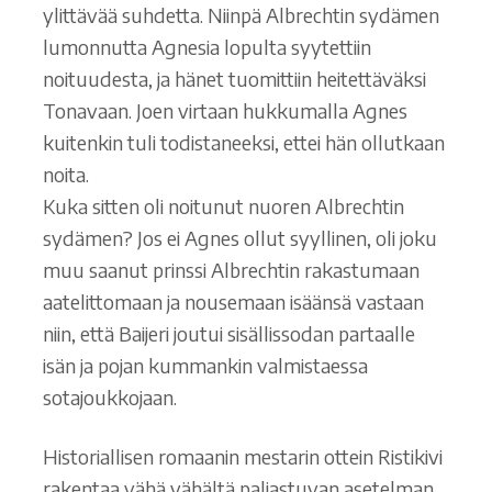
ylittävää suhdetta. Niinpä Albrechtin sydämen
lumonnutta Agnesia lopulta syytettiin
noituudesta, ja hänet tuomittiin heitettäväksi
Tonavaan. Joen virtaan hukkumalla Agnes
kuitenkin tuli todistaneeksi, ettei hän ollutkaan
noita.
Kuka sitten oli noitunut nuoren Albrechtin
sydämen? Jos ei Agnes ollut syyllinen, oli joku
muu saanut prinssi Albrechtin rakastumaan
aatelittomaan ja nousemaan isäänsä vastaan
niin, että Baijeri joutui sisällissodan partaalle
isän ja pojan kummankin valmistaessa
sotajoukkojaan.
Historiallisen romaanin mestarin ottein Ristikivi
rakentaa vähä vähältä paljastuvan asetelman,