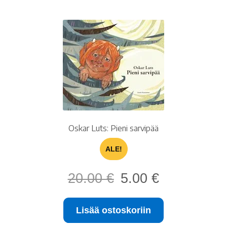
Oskar Luts: Pieni sarvipää
ALE!
Alkuperäinen
Nykyinen
20.00
€
5.00
€
hinta
hinta
oli:
on:
Lisää ostoskoriin
20.00 €.
5.00 €.