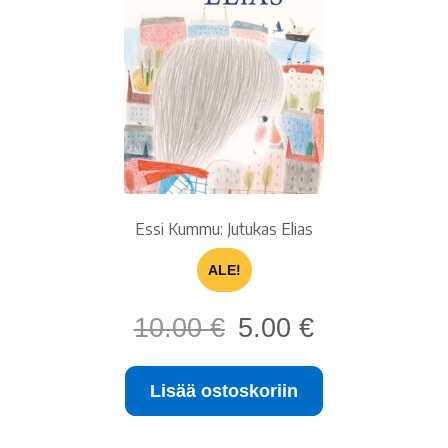
Essi Kummu: Jutukas Elias
ALE!
Alkuperäinen
Nykyinen
10.00
€
5.00
€
hinta
hinta
oli:
on:
Lisää ostoskoriin
10.00 €.
5.00 €.