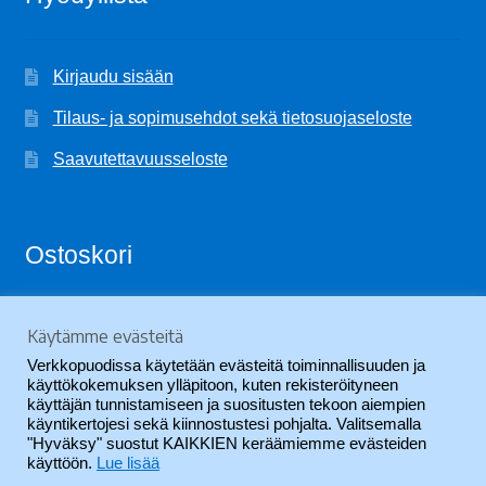
Kirjaudu sisään
Tilaus- ja sopimusehdot sekä tietosuojaseloste
Saavutettavuusseloste
Ostoskori
Käytämme evästeitä
Ostoskori on tyhjä.
Verkkopuodissa käytetään evästeitä toiminnallisuuden ja
käyttökokemuksen ylläpitoon, kuten rekisteröityneen
käyttäjän tunnistamiseen ja suositusten tekoon aiempien
käyntikertojesi sekä kiinnostustesi pohjalta. Valitsemalla
"Hyväksy" suostut KAIKKIEN keräämiemme evästeiden
käyttöön.
Lue lisää
© SVYL-Verkkopuoti 2026
.