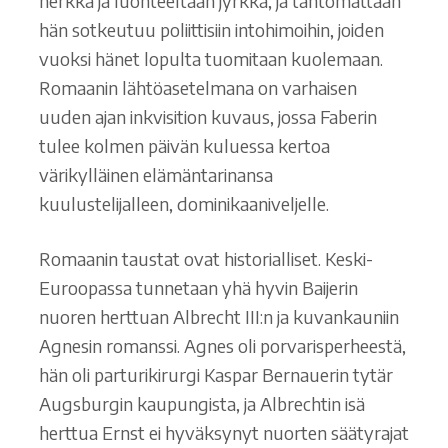
herkkä ja luonteeltaan jyrkkä, ja tahtomattaan
hän sotkeutuu poliittisiin intohimoihin, joiden
vuoksi hänet lopulta tuomitaan kuolemaan.
Romaanin lähtöasetelmana on varhaisen
uuden ajan inkvisition kuvaus, jossa Faberin
tulee kolmen päivän kuluessa kertoa
värikylläinen elämäntarinansa
kuulustelijalleen, dominikaaniveljelle.
Romaanin taustat ovat historialliset. Keski-
Euroopassa tunnetaan yhä hyvin Baijerin
nuoren herttuan Albrecht III:n ja kuvankauniin
Agnesin romanssi. Agnes oli porvarisperheestä,
hän oli parturikirurgi Kaspar Bernauerin tytär
Augsburgin kaupungista, ja Albrechtin isä
herttua Ernst ei hyväksynyt nuorten säätyrajat