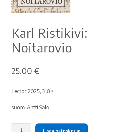
Ostoskori
Karl Ristikivi:
Tilaus- ja sopimusehdot sekä tietosuojaseloste
Noitarovio
Saavutettavuusseloste
25.00
€
Lector 2025, 310 s.
suom. Antti Salo
Karl
Lisää ostoskoriin