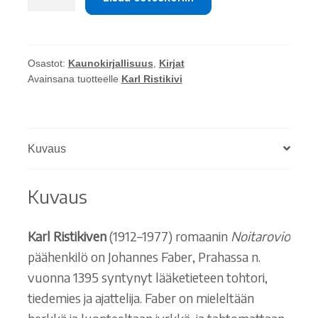
Ristikivi:
Noitarovio
määrä
Osastot:
Kaunokirjallisuus
,
Kirjat
Avainsana tuotteelle
Karl Ristikivi
Kuvaus
Kuvaus
Karl Ristikiven
(1912–1977) romaanin
Noitarovio
päähenkilö on Johannes Faber, Prahassa n.
vuonna 1395 syntynyt lääketieteen tohtori,
tiedemies ja ajattelija. Faber on mieleltään