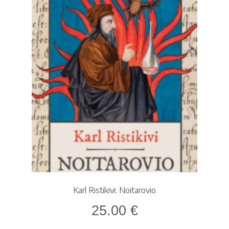
Ostoskori
Tilaus- ja sopimusehdot sekä tietosuojaseloste
Saavutettavuusseloste
Karl Ristikivi: Noitarovio
25.00
€