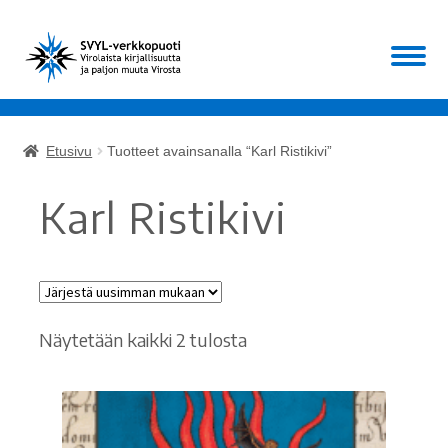
Siirry
Siirry
Valikko
navigointiin
sisältöön
Etusivu
Etusivu
Tuotteet avainsanalla “Karl Ristikivi”
Laajen
Kirjat
alemm
Karl Ristikivi
tason
Laajen
Muut
valikko
alemm
tason
ALE!
valikko
Sorted
Näytetään kaikki 2 tulosta
Ajankohtaista
by
Mikä SVYL?
latest
Oma tili