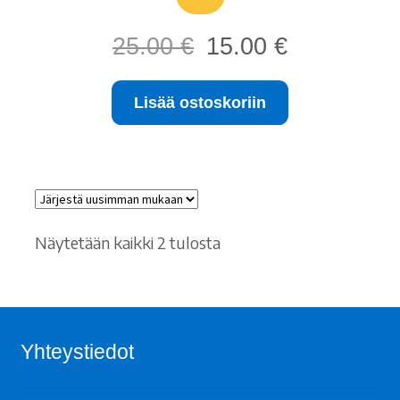
Alkuperäinen
Nykyinen
25.00
€
15.00
€
hinta
hinta
oli:
on:
Lisää ostoskoriin
25.00 €.
15.00 €.
Sorted
Näytetään kaikki 2 tulosta
by
latest
Yhteystiedot