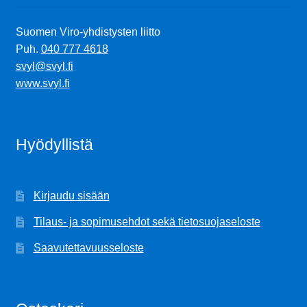
Suomen Viro-yhdistysten liitto
Puh.
040 777 4618
svyl@svyl.fi
www.svyl.fi
Hyödyllistä
Kirjaudu sisään
Tilaus- ja sopimusehdot sekä tietosuojaseloste
Saavutettavuusseloste