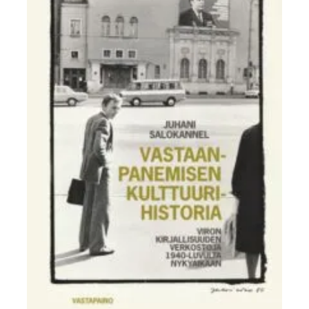
Ostoskori
Tilaus- ja sopimusehdot sekä tietosuojaseloste
Saavutettavuusseloste