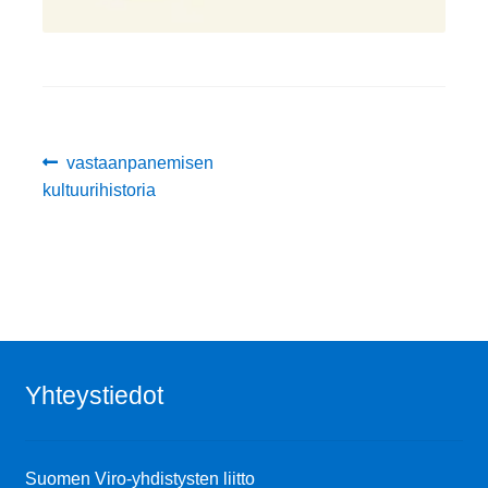
Artikkelien
Edellinen
vastaanpanemisen
artikkeli
kultuurihistoria
selaus
Yhteystiedot
Suomen Viro-yhdistysten liitto