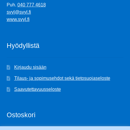
Puh.
040 777 4618
svyl@svyl.fi
www.svyl.fi
Hyödyllistä
Kirjaudu sisään
Tilaus- ja sopimusehdot sekä tietosuojaseloste
Saavutettavuusseloste
Ostoskori