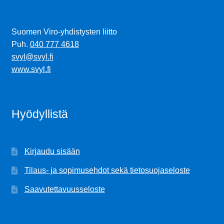
Suomen Viro-yhdistysten liitto
Puh.
040 777 4618
svyl@svyl.fi
www.svyl.fi
Hyödyllistä
Kirjaudu sisään
Tilaus- ja sopimusehdot sekä tietosuojaseloste
Saavutettavuusseloste