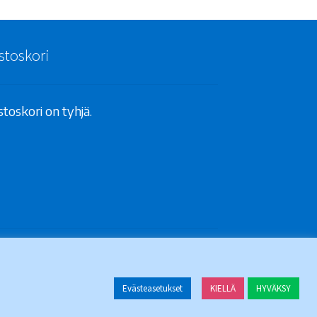
stoskori
toskori on tyhjä.
Evästeasetukset
KIELLÄ
HYVÄKSY