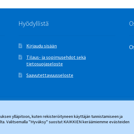
Hyödyllistä
O
Kirjaudu sisään
Os
Tilaus- ja sopimusehdot sekä
tietosuojaseloste
Saavutettavuusseloste
ksen ylläpitoon, kuten rekisteröityneen käyttäjän tunnistamiseen ja
jalta. Valitsemalla "Hyväksy" suostut KAIKKIEN keräämiemme evästeiden