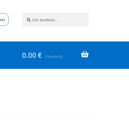
Etsi:
Haku
ään
0.00
€
0 tuotetta