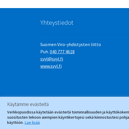
Yhteystiedot
Suomen Viro-yhdistysten liitto
Puh.
040 777 4618
svyl@svyl.fi
www.svyl.fi
Käytämme evästeitä
© SVYL-Verkkopuoti 2026
.
Verkkopuodissa käytetään evästeitä toiminnallisuuden ja käyttökokemu
suositusten tekoon aiempien käyntikertojesi sekä kiinnostustesi poh
käyttöön.
Lue lisää