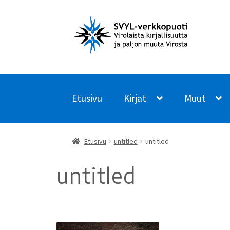
Siirry
Siirry
navigointiin
sisältöön
Etusivu
Kirjat
Muut
Etusivu
untitled
untitled
untitled