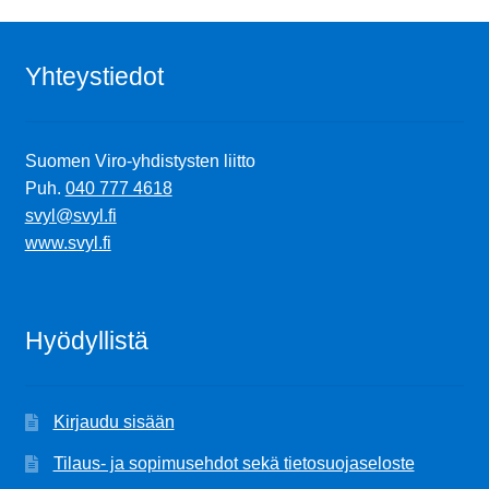
Yhteystiedot
Suomen Viro-yhdistysten liitto
Puh.
040 777 4618
svyl@svyl.fi
www.svyl.fi
Hyödyllistä
Kirjaudu sisään
Tilaus- ja sopimusehdot sekä tietosuojaseloste