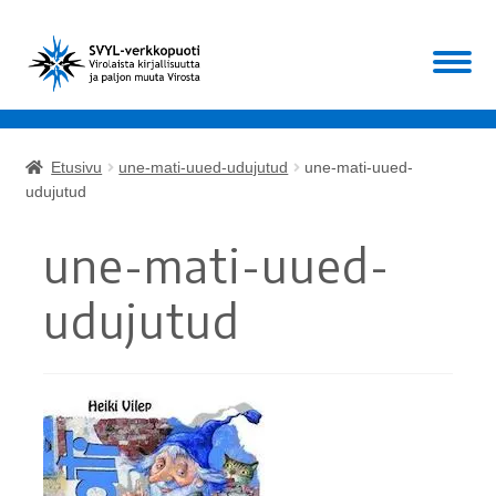
Siirry
Siirry
Valikko
navigointiin
sisältöön
Etusivu
Etusivu
une-mati-uued-udujutud
une-mati-uued-
Laajen
udujutud
Kirjat
alemm
tason
une-mati-uued-
Laajen
Muut
valikko
alemm
udujutud
tason
ALE!
valikko
Ajankohtaista
Mikä SVYL?
Oma tili