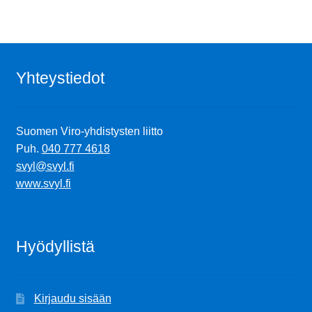
Yhteystiedot
Suomen Viro-yhdistysten liitto
Puh.
040 777 4618
svyl@svyl.fi
www.svyl.fi
Hyödyllistä
Kirjaudu sisään