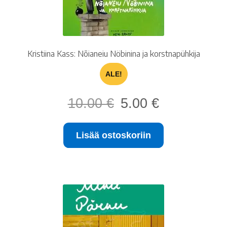
Kristiina Kass: Nõianeiu Nöbinina ja korstnapühkija
ALE!
Alkuperäinen
Nykyinen
10.00
€
5.00
€
hinta
hinta
oli:
on:
Lisää ostoskoriin
10.00 €.
5.00 €.