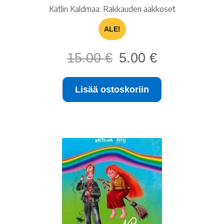
Kätlin Kaldmaa: Rakkauden aakkoset
ALE!
Alkuperäinen
Nykyinen
15.00
€
5.00
€
hinta
hinta
oli:
on:
Lisää ostoskoriin
15.00 €.
5.00 €.