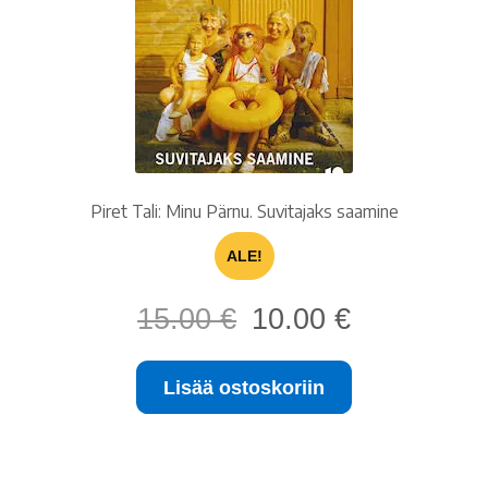
Piret Tali: Minu Pärnu. Suvitajaks saamine
ALE!
Alkuperäinen
Nykyinen
15.00
€
10.00
€
hinta
hinta
oli:
on:
Lisää ostoskoriin
15.00 €.
10.00 €.