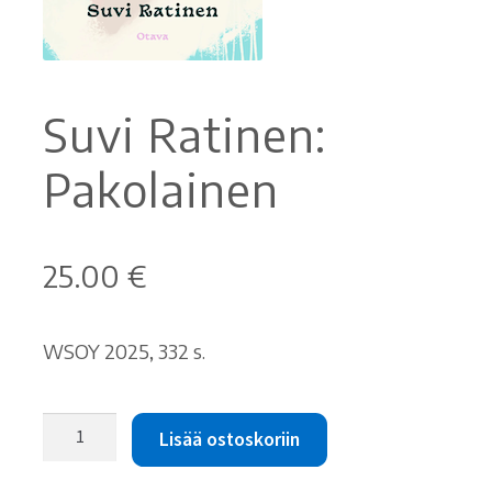
Ostoskori
Tilaus- ja sopimusehdot sekä tietosuojaseloste
Suvi Ratinen:
Pakolainen
Saavutettavuusseloste
25.00
€
WSOY 2025, 332 s.
Suvi
Lisää ostoskoriin
Ratinen:
Pakolainen