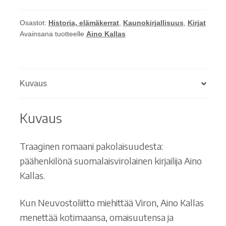
määrä
Osastot:
Historia, elämäkerrat
,
Kaunokirjallisuus
,
Kirjat
Avainsana tuotteelle
Aino Kallas
Kuvaus
Kuvaus
Traaginen romaani pakolaisuudesta:
päähenkilönä suomalaisvirolainen kirjailija Aino
Kallas.
Kun Neuvostoliitto miehittää Viron, Aino Kallas
menettää kotimaansa, omaisuutensa ja