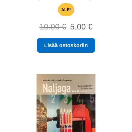
ALE!
Alkuperäinen
Nykyinen
10.00
€
5.00
€
hinta
hinta
oli:
on:
Lisää ostoskoriin
10.00 €.
5.00 €.