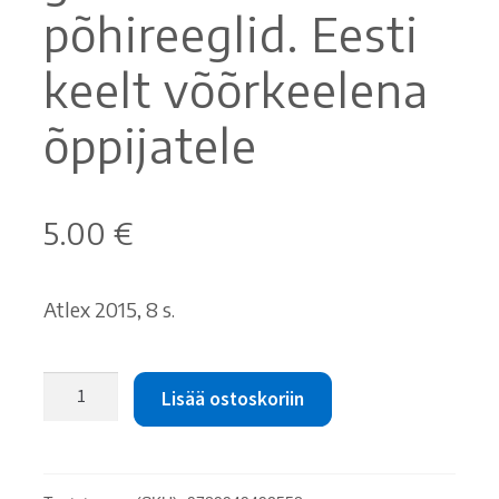
põhireeglid. Eesti
keelt võõrkeelena
õppijatele
5.00
€
Atlex 2015, 8 s.
Sirje
Lisää ostoskoriin
Rammo
ja
Maarika
Teral: