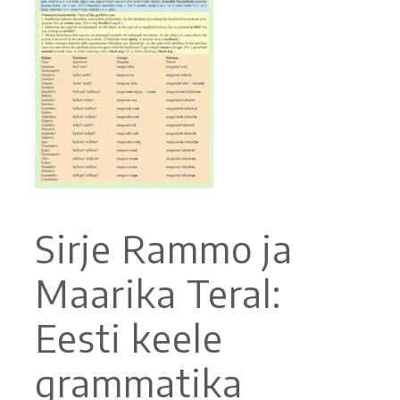
Ostoskori
Tilaus- ja sopimusehdot sekä tietosuojaseloste
Saavutettavuusseloste
Sirje Rammo ja
Maarika Teral:
Eesti keele
grammatika