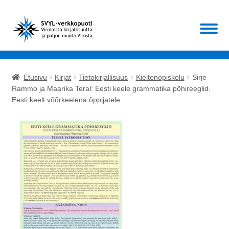
Siirry
Siirry
Valikko
navigointiin
sisältöön
Etusivu
Etusivu
Kirjat
Tietokirjallisuus
Kieltenopiskelu
Sirje
Laajen
Rammo ja Maarika Teral: Eesti keele grammatika põhireeglid.
Kirjat
Eesti keelt võõrkeelena õppijatele
alemm
tason
Laajen
Muut
valikko
alemm
tason
ALE!
valikko
Ajankohtaista
Mikä SVYL?
Oma tili