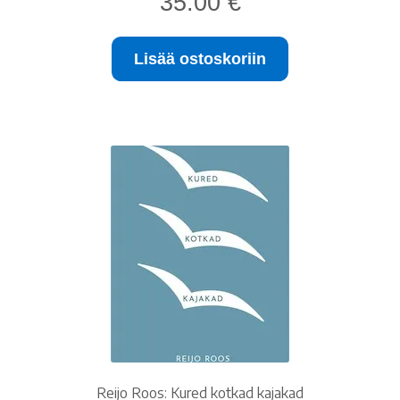
35.00
€
Lisää ostoskoriin
Reijo Roos: Kured kotkad kajakad