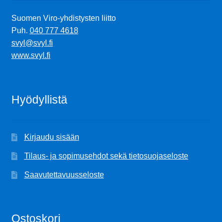
Suomen Viro-yhdistysten liitto
Puh.
040 777 4618
svyl@svyl.fi
www.svyl.fi
Hyödyllistä
Kirjaudu sisään
Tilaus- ja sopimusehdot sekä tietosuojaseloste
Saavutettavuusseloste
Ostoskori