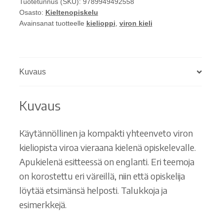
Tuotetunnus (SKU):
9789949492558
Eesti
Osasto:
Kieltenopiskelu
keele
Avainsanat tuotteelle
kielioppi
,
viron kieli
grammatika
põhireeglid.
Eesti
Kuvaus
keelt
võõrkeelena
õppijatele
Kuvaus
määrä
Käytännöllinen ja kompakti yhteenveto viron
kieliopista viroa vieraana kielenä opiskelevalle.
Apukielenä esitteessä on englanti. Eri teemoja
on korostettu eri väreillä, niin että opiskelija
löytää etsimänsä helposti. Talukkoja ja
esimerkkejä.